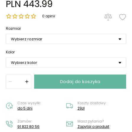
PLN 443.99
0 opinii
Rozmiar
Kolor
Dodaj do koszyka
Czas wysyłki:
Koszty dostawy:
do 5 dni
29zł
Zamów:
Masz pytania?
91 822 80 56
Zapytaj o produkt