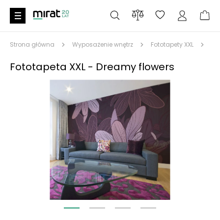
Strona główna
Wyposażenie wnętrz
Fototapety XXL
Kw
Fototapeta XXL - Dreamy flowers