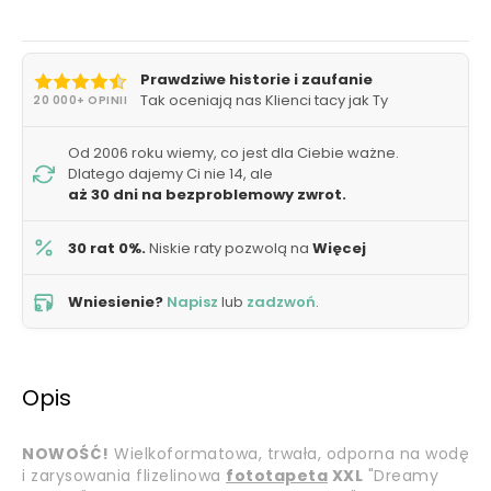
Prawdziwe historie i zaufanie
Tak oceniają nas Klienci tacy jak Ty
20 000+ OPINII
Od 2006 roku wiemy, co jest dla Ciebie ważne.
Dlatego dajemy Ci nie 14, ale
aż 30 dni na bezproblemowy zwrot.
30 rat 0%.
Niskie raty pozwolą na
Więcej
Wniesienie?
Napisz
lub
zadzwoń
.
Opis
NOWOŚĆ!
Wielkoformatowa, trwała, odporna na wodę
i zarysowania flizelinowa
fototapeta
XXL
"Dreamy