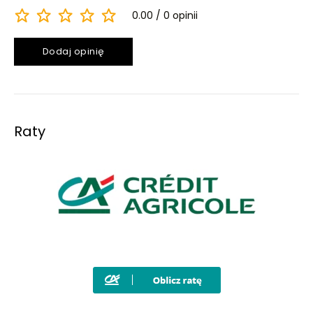
0.00
0 opinii
Dodaj opinię
Raty