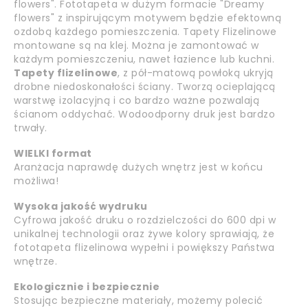
flowers". Fototapeta w dużym formacie "Dreamy
flowers" z inspirującym motywem będzie efektowną
ozdobą każdego pomieszczenia. Tapety Flizelinowe
montowane są na klej. Można je zamontować w
każdym pomieszczeniu, nawet łazience lub kuchni.
Tapety flizelinowe
, z pół-matową powłoką ukryją
drobne niedoskonałości ściany. Tworzą ocieplającą
warstwę izolacyjną i co bardzo ważne pozwalają
ścianom oddychać. Wodoodporny druk jest bardzo
trwały.
WIELKI format
Aranżacja naprawdę dużych wnętrz jest w końcu
możliwa!
Wysoka jakość wydruku
Cyfrowa jakość druku o rozdzielczości do 600 dpi w
unikalnej technologii oraz żywe kolory sprawiają, że
fototapeta flizelinowa wypełni i powiększy Państwa
wnętrze.
Ekologicznie i bezpiecznie
Stosując bezpieczne materiały, możemy polecić