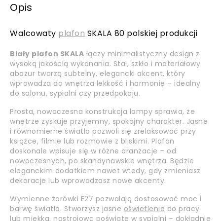
Opis
Walcowaty
plafon
SKALA 80 polskiej produkcji
Biały plafon SKALA
łączy minimalistyczny design z
wysoką jakością wykonania. Stal, szkło i materiałowy
abażur tworzą subtelny, elegancki akcent, który
wprowadza do wnętrza lekkość i harmonię – idealny
do salonu, sypialni czy przedpokoju.
Prosta, nowoczesna konstrukcja lampy sprawia, że
wnętrze zyskuje przyjemny, spokojny charakter. Jasne
i równomierne światło pozwoli się zrelaksować przy
książce, filmie lub rozmowie z bliskimi. Plafon
doskonale wpisuje się w różne aranżacje – od
nowoczesnych, po skandynawskie wnętrza. Będzie
eleganckim dodatkiem nawet wtedy, gdy zmieniasz
dekoracje lub wprowadzasz nowe akcenty.
Wymienne żarówki E27 pozwalają dostosować moc i
barwę światła. Stworzysz jasne
oświetlenie
do pracy
lub miękką, nastrojową poświatę w sypialni – dokładnie