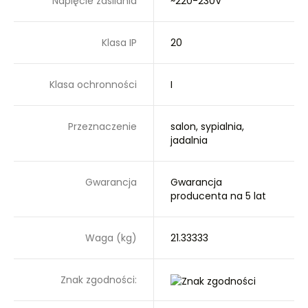
Napięcie zasilania
~220-230V
Klasa IP
20
Klasa ochronności
I
Przeznaczenie
salon, sypialnia,
jadalnia
Gwarancja
Gwarancja
producenta na 5 lat
Waga (kg)
21.33333
Znak zgodności: