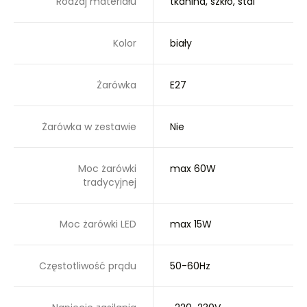
Rodzaj materiału
tkanina, szkło, stal
Kolor
biały
Żarówka
E27
Żarówka w zestawie
Nie
Moc żarówki
max 60W
tradycyjnej
Moc żarówki LED
max 15W
Częstotliwość prądu
50-60Hz