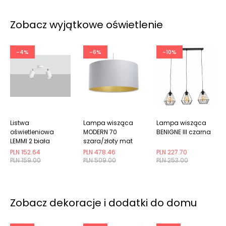
Zobacz wyjątkowe oświetlenie
-4%
-6%
-10%
Listwa
Lampa wisząca
Lampa wisząca
oświetleniowa
MODERN 70
BENIGNE III czarna
LEMMI 2 biała
szara/złoty mat
PLN 152.64
PLN 478.46
PLN 227.70
PLN 159.00
PLN 509.00
PLN 253.00
Zobacz dekoracje i dodatki do domu