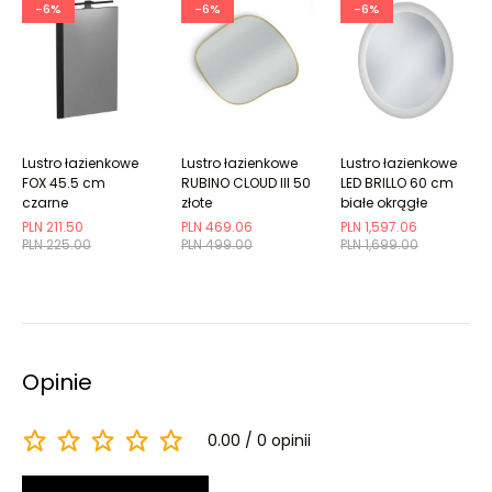
-6%
-6%
-6%
Lustro łazienkowe
Lustro łazienkowe
Lustro łazienkowe
FOX 45.5 cm
RUBINO CLOUD III 50
LED BRILLO 60 cm
czarne
złote
białe okrągłe
PLN 211.50
PLN 469.06
PLN 1,597.06
PLN 225.00
PLN 499.00
PLN 1,699.00
Opinie
0.00
0 opinii