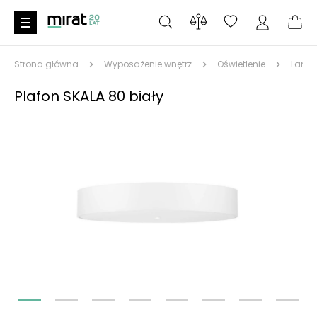
Strona główna
Wyposażenie wnętrz
Oświetlenie
Lampy
Plafon SKALA 80 biały