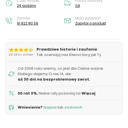
Czas wysyłki:
Koszty dostawy:
24 godziny
0zł
Zamów:
Masz pytania?
91 822 80 56
Zapytaj o produkt
Prawdziwe historie i zaufanie
Tak oceniają nas Klienci tacy jak Ty
20 000+ OPINII
Od 2006 roku wiemy, co jest dla Ciebie ważne.
Dlatego dajemy Ci nie 14, ale
aż 30 dni na bezproblemowy zwrot.
30 rat 0%.
Niskie raty pozwolą na
Więcej
Wniesienie?
Napisz
lub
zadzwoń
.