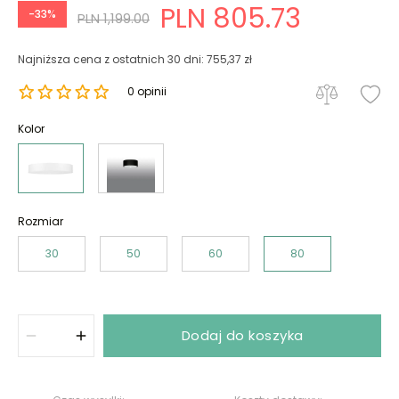
PLN 805.73
-33%
PLN 1,199.00
Najniższa cena z ostatnich 30 dni: 755,37 zł
0 opinii
Kolor
Rozmiar
30
50
60
80
Dodaj do koszyka