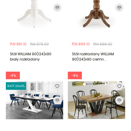
PLN 881.10
PLN 979.00
PLN 899.10
PLN 999.00
Stół WILLIAM 90(124)x90
Stół rozkładany WILLIAM
biały rozkładany
90(124)x90 ciemn...
-6%
-6%
RATY 30x0%