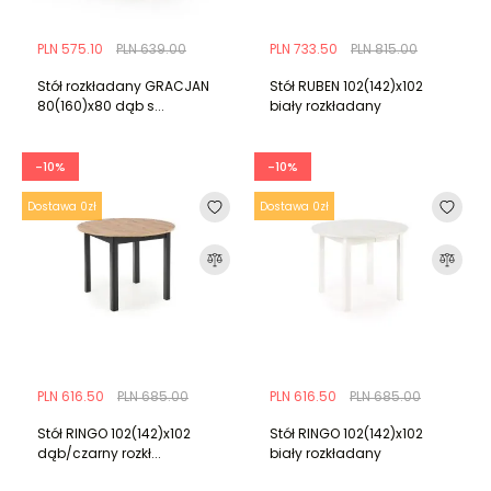
PLN 575.10
PLN 639.00
PLN 733.50
PLN 815.00
Stół rozkładany GRACJAN
Stół RUBEN 102(142)x102
80(160)x80 dąb s...
biały rozkładany
-10%
-10%
Dostawa 0zł
Dostawa 0zł
PLN 616.50
PLN 685.00
PLN 616.50
PLN 685.00
Stół RINGO 102(142)x102
Stół RINGO 102(142)x102
dąb/czarny rozkł...
biały rozkładany