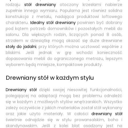
rodzaju
stół drewniany
otoczony krzesłami nabierze
zupełnie innego wymiaru. Popularna jest również solidna
konstrukcja z metalu, nadająca produktowi loftowego
charakteru.
Idealny stół drewniany
powinien być dobrany
pod kątem potrzeb domowników i pozostałych mebli do
salonu. Dla większych rodzin, liczących ponad 8 osób,
strzałem w dziesiątkę mogą okazać się duże drewniane
stoły do jadalni
, przy których można ucztować wspólnie z
bliskimi. Jeśli jednak w grę wchodzi konieczność
dopasowania mebli do ograniczonego metrażu, lepszym
wyborem będą mniejsze, kompaktowe produkty.
Drewniany stół w każdym stylu
Drewniany stół
dzięki swojej niesowitej funkcjonalności,
polegającej na adaptacji mogą bez problemu odnaleźć
się w każdym z możliwych stylów wnętrzarskich. Wszystko
zależy oczywiście z jakich materiałów został stół wykonany
oraz jakie użyto materiały. W całości
drewniany stół
świetnie odnajdzie się w stylu prowansalskim, boho i
skandynawskim. Jeśli z kolei blat osadzony jest na