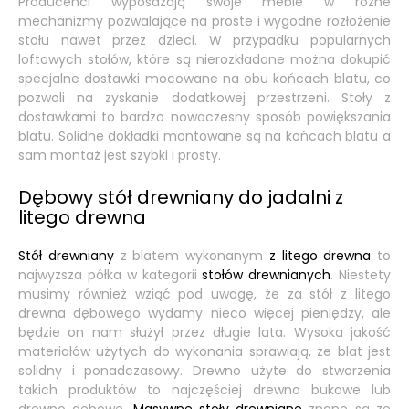
Producenci wyposażają swoje meble w różne
mechanizmy pozwalające na proste i wygodne rozłożenie
stołu nawet przez dzieci. W przypadku popularnych
loftowych stołów, które są nierozkładane można dokupić
specjalne dostawki mocowane na obu końcach blatu, co
pozwoli na zyskanie dodatkowej przestrzeni. Stoły z
dostawkami to bardzo nowoczesny sposób powiększania
blatu. Solidne dokładki montowane są na końcach blatu a
sam montaż jest szybki i prosty.
Dębowy stół drewniany do jadalni z
litego drewna
Stół drewniany
z blatem wykonanym
z litego drewna
to
najwyższa półka w kategorii
stołów drewnianych
. Niestety
musimy również wziąć pod uwagę, że za stół z litego
drewna dębowego wydamy nieco więcej pieniędzy, ale
będzie on nam służył przez długie lata. Wysoka jakość
materiałów użytych do wykonania sprawiają, że blat jest
solidny i ponadczasowy. Drewno użyte do stworzenia
takich produktów to najczęściej drewno bukowe lub
drewno dębowe.
Masywne stoły drewniane
znane są ze