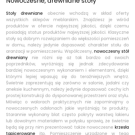
Nowoczesne, drewniane stoły
Stoły drewniane
obecnie wchodzą w skład oferty
wszystkich sklepów meblarskim. Znajdziesz je wśród
produktów w ofercie najwyższej jakości, dzięki czemu
posiadają status produktów najwyższej jakości. Klasyczne
stoły są dobrym rozwiązaniem do większości pomieszczeń
w domu, należy jedynie dopasować charakter stołu do
aranżacji w pomieszczeniu. Współczesny,
nowoczesny stół
drewniany
nie różni się aż tak bardzo od swoich
poprzedników, wyróżniają się jednak zdecydowanie
bardziej nowoczesnym wykonaniem i elementami, dzięki
którymi lepiej wpasują się do teraźniejszych wnętrz.
Świetnie zaprezentują się zarówno w salonie, jadalni czy
aneksie kuchennym, należy jedynie dopasować cechy ich
prostej konstrukcji do dysponowanej przestrzeni oraz stylu.
Mówiąc o walorach praktycznych nie zapominajmy o
nowoczesnych odsłonach jakie wyróżniają te produkty.
Starannie wykonany blat często pokryty warstwą lakieru
lub dowolnym materiałem w połysku sprawią, że świetnie
będą się przy nim prezentować także nowoczesne
krzesła
tapicerowane
itp. Pomieszczenie urządzone w tego