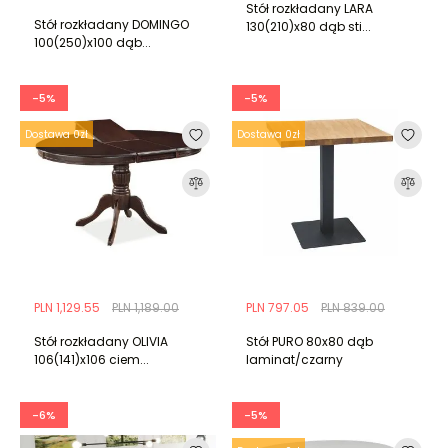
Stół rozkładany LARA
Stół rozkładany DOMINGO
130(210)x80 dąb sti...
100(250)x100 dąb...
-5%
-5%
Dostawa 0zł
Dostawa 0zł
PLN 1,129.55
PLN 1,189.00
PLN 797.05
PLN 839.00
Stół rozkładany OLIVIA
Stół PURO 80x80 dąb
106(141)x106 ciem...
laminat/czarny
-6%
-5%