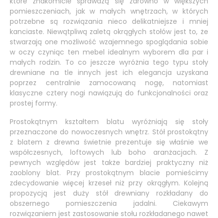
które znakomicie sprawdzą się zarówno w większych
pomieszczeniach, jak w małych wnętrzach, w których
potrzebne są rozwiązania nieco delikatniejsze i mniej
kanciaste. Niewątpliwą zaletą okrągłych stołów jest to, że
stwarzają one możliwość wzajemnego spoglądania sobie
w oczy czyniąc ten mebel idealnym wyborem dla par i
małych rodzin. To co jeszcze wyróżnia tego typu stoły
drewniane na tle innych jest ich elegancja uzyskana
poprzez centralnie zamocowaną nogę, natomiast
klasyczne cztery nogi nawiązują do funkcjonalności oraz
prostej formy.
Prostokątnym kształtem blatu wyróżniają się stoły
przeznaczone do nowoczesnych wnętrz. Stół prostokątny
z blatem z drewna świetnie prezentuje się właśnie we
współczesnych, loftowych lub boho aranżacjach. Z
pewnych względów jest także bardziej praktyczny niż
zaoblony blat. Przy prostokątnym blacie pomieścimy
zdecydowanie więcej krzeseł niż przy okrągłym. Kolejną
propozycją jest duży stół drewniany rozkładany do
obszernego pomieszczenia jadalni. Ciekawym
rozwiązaniem jest zastosowanie stołu rozkładanego nawet