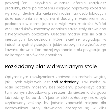
powyżej 3m! Oczywiście w naszej ofercie znajdziesz
produkty, które po rozłożeniu osiągają naprawdę kolosalne
wymiary, idealne dla większych rodzin lub osób lubiących
duże spotkania ze znajomymi. Jedynym warunkiem jest
posiadanie w domu jadalni o większym metrażu. Wśród
wielu produktów możemy odnaleźć także stoły drewniane
z nietypowym obrzeżem. Ostatnio modny stał się blat o
nierównych krawędziach, które świetnie wyglądają w
industrialnych stylizacjach., jakby surowy i nie wykończony
kawałek drewna. Ten rodzaj wykonania stołu przypisuje go
do kategorii stołów designerskich.
Rozkładany blat w drewnianym stole
Optymalnym rozwiązaniem zarówno do małych wnętrz,
jak i tych większych jest
stół rozkładany
. Taki mebel w
razie potrzeby możemy bez problemu powiększyć dając
tym samym dodatkową przestrzeń do siedzenia dla gości
lub rodziny. Na co dzień jednak stół rozkładany może być
użytkowany złożony, by jedynie zapewnić miejsce dla
domowników. Stoły drewniane dostępne są w kilku