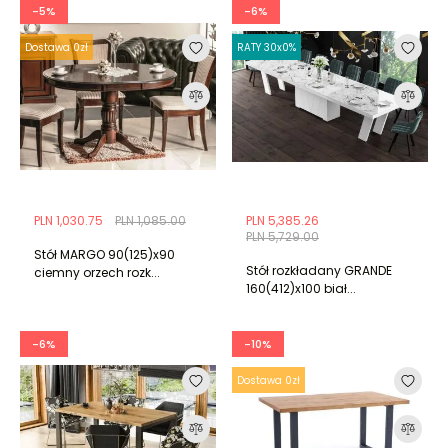
-5%
-6%
Dostawa 0zł
RATY 30x0%
PLN 1,030.75
PLN 1,085.00
PLN 5,385.26
PLN 5,729.00
Stół MARGO 90(125)x90
Stół rozkładany GRANDE
ciemny orzech rozk...
160(412)x100 biał...
-6%
-10%
Dostawa 0zł