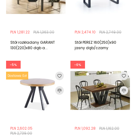
PLN 1,281.22
PLN 1,363.00
PLN 2,474.10
PLN 2,749.00
Stół rozkładany GARANT
Stół PEREZ 160(250)x90
130(220)x80 dąb a...
jasny dąb/czarny
-5%
-6%
Dostawa 0zł
PLN 2,602.05
PLN 1,092.28
PLN 1,162.00
PLN 2,739.00