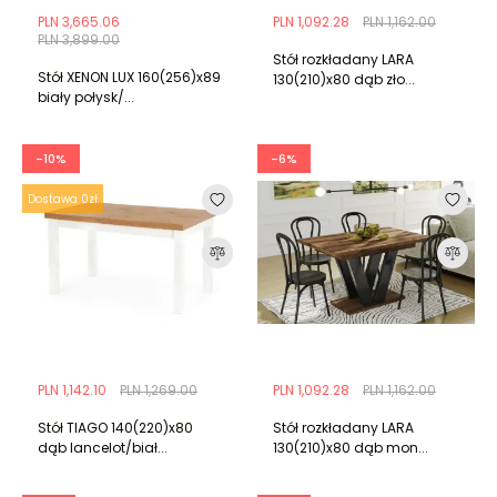
PLN 3,665.06
PLN 1,092.28
PLN 1,162.00
PLN 3,899.00
Stół rozkładany LARA
Stół XENON LUX 160(256)x89
130(210)x80 dąb zło...
biały połysk/...
-10%
-6%
Dostawa 0zł
PLN 1,142.10
PLN 1,269.00
PLN 1,092.28
PLN 1,162.00
Stół TIAGO 140(220)x80
Stół rozkładany LARA
dąb lancelot/biał...
130(210)x80 dąb mon...