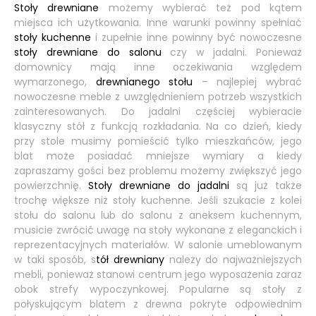
Stoły drewniane
możemy wybierać też pod kątem
miejsca ich użytkowania. Inne warunki powinny spełniać
stoły kuchenne
i zupełnie inne powinny być nowoczesne
stoły drewniane do salonu
czy w jadalni. Ponieważ
domownicy mają inne oczekiwania względem
wymarzonego,
drewnianego stołu
– najlepiej wybrać
nowoczesne meble z uwzględnieniem potrzeb wszystkich
zainteresowanych. Do jadalni częściej wybieracie
klasyczny stół z funkcją rozkładania. Na co dzień, kiedy
przy stole musimy pomieścić tylko mieszkańców, jego
blat może posiadać mniejsze wymiary a kiedy
zapraszamy gości bez problemu możemy zwiększyć jego
powierzchnię.
Stoły drewniane do jadalni
są już także
trochę większe niż stoły kuchenne. Jeśli szukacie z kolei
stołu do salonu lub do salonu z aneksem kuchennym,
musicie zwrócić uwagę na stoły wykonane z eleganckich i
reprezentacyjnych materiałów. W salonie umeblowanym
w taki sposób, s
tół drewniany
należy do najważniejszych
mebli, ponieważ stanowi centrum jego wyposażenia zaraz
obok strefy wypoczynkowej. Popularne są stoły z
połyskującym blatem z drewna pokryte odpowiednim