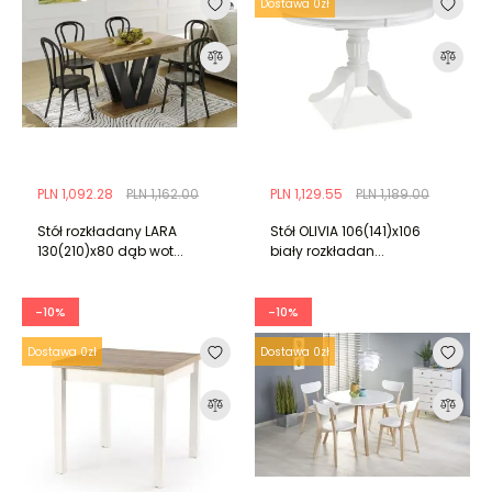
Dostawa 0zł
PLN 1,092.28
PLN 1,162.00
PLN 1,129.55
PLN 1,189.00
Stół rozkładany LARA
Stół OLIVIA 106(141)x106
130(210)x80 dąb wot...
biały rozkładan...
-10%
-10%
Dostawa 0zł
Dostawa 0zł