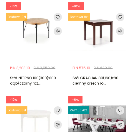
-10%
-10%
Dostawa 0zł
Dostawa 0zł
PLN 3,203.10
PLN 3,559.00
PLN 575.10
PLN 639.00
Stół INFERNO 100(300)x100
Stół GRACJAN 80(160)x80
dąb/czarny roz...
ciemny orzech ro...
-10%
-6%
Dostawa 0zł
RATY 30x0%