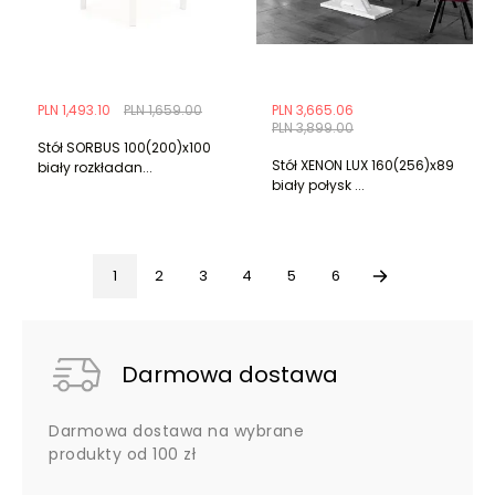
PLN 1,493.10
PLN 1,659.00
PLN 3,665.06
PLN 3,899.00
Stół SORBUS 100(200)x100
Stół XENON LUX 160(256)x89
biały rozkładan...
biały połysk ...
1
2
3
4
5
6
Darmowa dostawa
Darmowa dostawa na wybrane
produkty od 100 zł