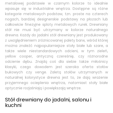
metalowej podstawie w czarnym kolorze to idealnie
wpasuje się w industrialne wnętrza. Dostępne są różne
kategorie metalowych podstaw, tzn. proste na czterech
nogach, bardziej designerskie podstawy na płozach lub
całkowicie finezyjne sploty metalowych rurek. Drewniany
stół nie musi być utrzymany w kolorze naturalnego
drewna. Każdy do jadalni stół drewniany jest produkowany
z uwzględnieniem zróżnicowanej palety barw, wśród której
można znaleźć najpopularniejsze stoły białe lub szare, a
także wiele niestandardowych odcieni, w tym zieleń,
yellow cooper, antyczną czereśnię, czy różnorodne
odcienie dębu. Znajdą coś dla siebie także miłośnicy
klasyki, czego dowodem jest szeroka oferta stołów
bukowych czy venge. Zaletą stołów utrzymanych w
naturalnej kolorystyce drewna jest to, że dają wrażenie
przyjemnego ocieplenia wnętrza, natomiast stoły białe
optycznie rozjaśniają i powiększają wnętrze.
Stół drewniany do jadalni, salonu i
kuchni