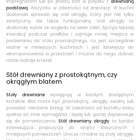
impregnatem lub po prostu blat w połysku z
drewnianą
podstawą
. Wszystko w zależności od aranżacji. W kuchni
doskonale sprawdzi się stół okrągły, który jest nie tylko
estetyczny, ale także funkcjonalny. Stół okrągły to
doskonały wybór ze względu na wiele zalet. Sprzyja lepszej
interakcji podczas posiłków i zajmuje mniej miejsca w
porównaniu do stołu prostokątnego, co jest szczególnie
ważne w mniejszych kuchniach i jest łatwiejszy do
wkomponowania w przestrzeń i można do niego dobrać
różne rodzaje krzeseł.
Stół drewniany z prostokątnym, czy
okrągłym blatem
Stoły drewniane
występują w każdym dostępnym
kształcie. Blat może być prostokątny, okrągły, owalny lub
posiadać nierówne brzegi. W zależności od kształtu blatu
spełnia on inne wymagania i lepiej lub gorzej dopasowuje
się do pomieszczenia.
Stół drewniany okrągły
to bardzo
interesująca propozycja do wnętrz klasycznych i
mniejszych pomieszczeń .Urocze i modne są stoły okrągłe,