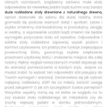
różnych rozmiarach, znajdziemy zarówno małe stoły
odpowiednie do niewielkiej jadalni bądź kuchni oraz bardzo
duże rozkładane stoły drewniane z naturalnego drewna,
wprost doskonałe do salonu dla dużej rodziny, która
gromadzi się podczas ważnych świąt i spotkań. Łatwo i
szybko zmienimy stół kwadratowy w prostokątny, okrągły
w owalny, a wyprawienie urodzin bądź imienin nie będzie
wymagało pożyczania stołu od sąsiadów. Odpowiednie i
solidne stoły rozkładane zapewnią wysoki poziom i
komfort użytkowania. Ich praktyczne funkcje zwiększające
powierzchnię blatu, gwarantują szybkie zwiększenie
przestrzeni użytkowej blatu i znalezienia miejsca dla całej
rodziny. Piękny wygląd nowoczesnych modeli dopasuje się
do aranżacji pomieszczenia w każdym stylu. Jedyne co
musisz zrobić to wybrać ten odpowiedni stół pasujący do
Twoich wymagań i aranżacji. Zastanawiasz się jak wybrać
najlepszy rozkładany stół? Na co należy zwrócić uwagę
przed zakupem? O jak ich szczegółach trzeba pamiętać?
Wszystkie aspekty różnią się od siebie ze względu na to
czy szukasz stołu rozkładanego do mieszkania czy do
trochę większej jadalni w domku jednorodzinnym.