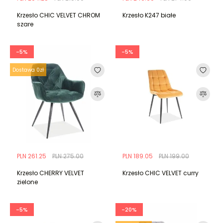
Krzesło CHIC VELVET CHROM
Krzesło K247 białe
szare
-5%
-5%
Dostawa 0zł
PLN 261.25
PLN 275.00
PLN 189.05
PLN 199.00
Krzesło CHERRY VELVET
Krzesło CHIC VELVET curry
zielone
-5%
-20%