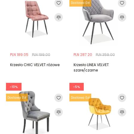
Dostawa 0zł
PLN 189.05
PLN 199.00
PLN 287.20
PLN 359.00
Krzesło CHIC VELVET różowe
Krzesło LINEA VELVET
szare/czarne
-10%
-5%
Dostawa 0zł
Dostawa 0zł