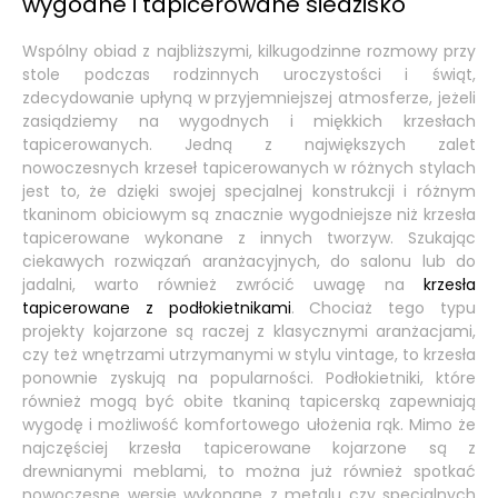
wygodne i tapicerowane siedzisko
Wspólny obiad z najbliższymi, kilkugodzinne rozmowy przy
stole podczas rodzinnych uroczystości i świąt,
zdecydowanie upłyną w przyjemniejszej atmosferze, jeżeli
zasiądziemy na wygodnych i miękkich krzesłach
tapicerowanych. Jedną z największych zalet
nowoczesnych krzeseł tapicerowanych w różnych stylach
jest to, że dzięki swojej specjalnej konstrukcji i różnym
tkaninom obiciowym są znacznie wygodniejsze niż krzesła
tapicerowane wykonane z innych tworzyw. Szukając
ciekawych rozwiązań aranżacyjnych, do salonu lub do
jadalni, warto również zwrócić uwagę na
krzesła
tapicerowane z podłokietnikami
. Chociaż tego typu
projekty kojarzone są raczej z klasycznymi aranżacjami,
czy też wnętrzami utrzymanymi w stylu vintage, to krzesła
ponownie zyskują na popularności. Podłokietniki, które
również mogą być obite tkaniną tapicerską zapewniają
wygodę i możliwość komfortowego ułożenia rąk. Mimo że
najczęściej krzesła tapicerowane kojarzone są z
drewnianymi meblami, to można już również spotkać
nowoczesne wersje wykonane z metalu czy specjalnych