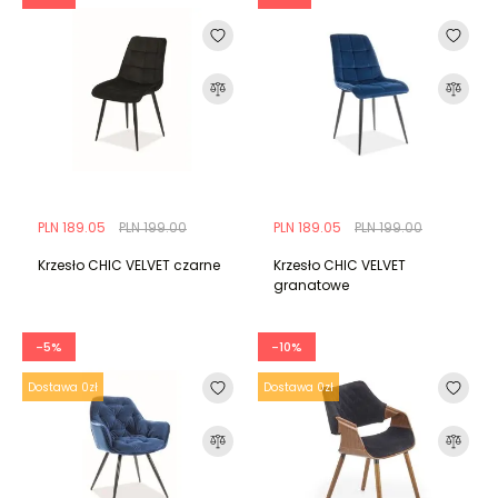
PLN 189.05
PLN 199.00
PLN 189.05
PLN 199.00
Krzesło CHIC VELVET czarne
Krzesło CHIC VELVET
granatowe
-5%
-10%
Dostawa 0zł
Dostawa 0zł