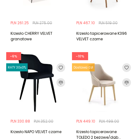
PLN 261.25
PLN 275.00
PLN 467.10
PLN 519.00
Krzesło CHERRY VELVET
Krzesło tapicerowane K396
granatowe
VELVET czarne
-6%
-10%
RATY 30x0%
Dostawa 0zł
PLN 330.88
PLN 352.00
PLN 449.10
PLN 499.00
Krzesło NAPO VELVET czarne
Krzesło tapicerowane
TOLEDO 2 beżowe/dąb...