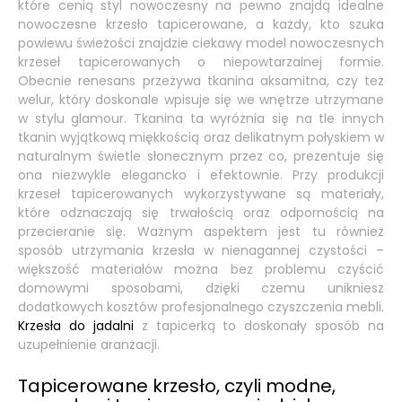
które cenią styl nowoczesny na pewno znajdą idealne
nowoczesne krzesło tapicerowane, a każdy, kto szuka
powiewu świeżości znajdzie ciekawy model nowoczesnych
krzeseł tapicerowanych o niepowtarzalnej formie.
Obecnie renesans przeżywa tkanina aksamitna, czy też
welur, który doskonale wpisuje się we wnętrze utrzymane
w stylu glamour. Tkanina ta wyróżnia się na tle innych
tkanin wyjątkową miękkością oraz delikatnym połyskiem w
naturalnym świetle słonecznym przez co, prezentuje się
ona niezwykle elegancko i efektownie. Przy produkcji
krzeseł tapicerowanych wykorzystywane są materiały,
które odznaczają się trwałością oraz odpornością na
przecieranie się. Ważnym aspektem jest tu również
sposób utrzymania krzesła w nienagannej czystości –
większość materiałów można bez problemu czyścić
domowymi sposobami, dzięki czemu unikniesz
dodatkowych kosztów profesjonalnego czyszczenia mebli.
Krzesła do jadalni
z tapicerką to doskonały sposób na
uzupełnienie aranżacji.
Tapicerowane krzesło, czyli modne,