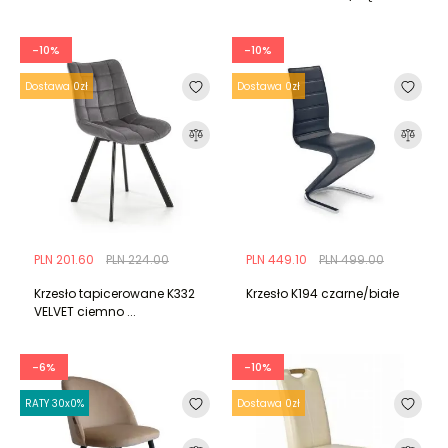
-10%
-10%
Dostawa 0zł
Dostawa 0zł
PLN 201.60
PLN 224.00
PLN 449.10
PLN 499.00
Krzesło tapicerowane K332
Krzesło K194 czarne/białe
VELVET ciemno ...
-6%
-10%
RATY 30x0%
Dostawa 0zł