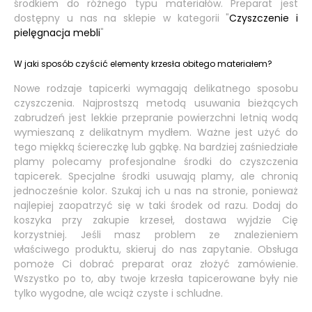
środkiem do różnego typu materiałów. Preparat jest
dostępny u nas na sklepie w kategorii "
Czyszczenie i
pielęgnacja mebli
"
W jaki sposób czyścić elementy krzesła obitego materiałem?
Nowe rodzaje tapicerki wymagają delikatnego sposobu
czyszczenia. Najprostszą metodą usuwania bieżących
zabrudzeń jest lekkie przepranie powierzchni letnią wodą
wymieszaną z delikatnym mydłem. Ważne jest użyć do
tego miękką ściereczkę lub gąbkę. Na bardziej zaśniedziałe
plamy polecamy profesjonalne środki do czyszczenia
tapicerek. Specjalne środki usuwają plamy, ale chronią
jednocześnie kolor. Szukaj ich u nas na stronie, ponieważ
najlepiej zaopatrzyć się w taki środek od razu. Dodaj do
koszyka przy zakupie krzeseł, dostawa wyjdzie Cię
korzystniej. Jeśli masz problem ze znalezieniem
właściwego produktu, skieruj do nas zapytanie. Obsługa
pomoże Ci dobrać preparat oraz złożyć zamówienie.
Wszystko po to, aby twoje krzesła tapicerowane były nie
tylko wygodne, ale wciąż czyste i schludne.