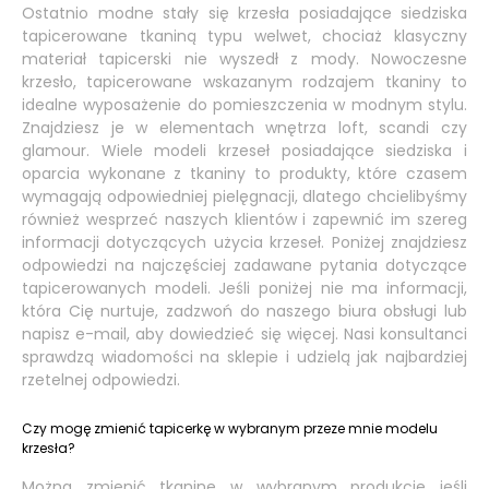
Ostatnio modne stały się krzesła posiadające siedziska
tapicerowane tkaniną typu welwet, chociaż klasyczny
materiał tapicerski nie wyszedł z mody. Nowoczesne
krzesło, tapicerowane wskazanym rodzajem tkaniny to
idealne wyposażenie do pomieszczenia w modnym stylu.
Znajdziesz je w elementach wnętrza loft, scandi czy
glamour. Wiele modeli krzeseł posiadające siedziska i
oparcia wykonane z tkaniny to produkty, które czasem
wymagają odpowiedniej pielęgnacji, dlatego chcielibyśmy
również wesprzeć naszych klientów i zapewnić im szereg
informacji dotyczących użycia krzeseł. Poniżej znajdziesz
odpowiedzi na najczęściej zadawane pytania dotyczące
tapicerowanych modeli. Jeśli poniżej nie ma informacji,
która Cię nurtuje, zadzwoń do naszego biura obsługi lub
napisz e-mail, aby dowiedzieć się więcej. Nasi konsultanci
sprawdzą wiadomości na sklepie i udzielą jak najbardziej
rzetelnej odpowiedzi.
Czy mogę zmienić tapicerkę w wybranym przeze mnie modelu
krzesła?
Można zmienić tkaninę w wybranym produkcie jeśli