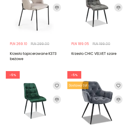
PLN 269.10
PLN 299.00
PLN 189.05
PLN 199.00
Krzesło tapicerowane K373
Krzesło CHIC VELVET szare
beżowe
-5%
-5%
Dostawa 0zł