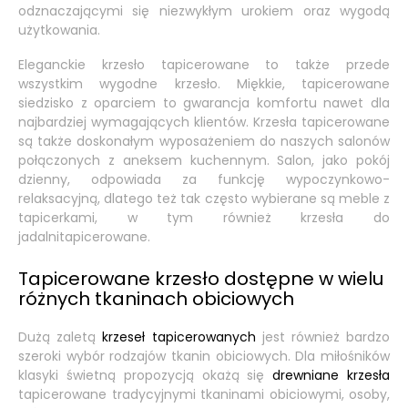
odznaczającymi się niezwykłym urokiem oraz wygodą
użytkowania.
Eleganckie krzesło tapicerowane to także przede
wszystkim wygodne krzesło. Miękkie, tapicerowane
siedzisko z oparciem to gwarancja komfortu nawet dla
najbardziej wymagających klientów. Krzesła tapicerowane
są także doskonałym wyposażeniem do naszych salonów
połączonych z aneksem kuchennym. Salon, jako pokój
dzienny, odpowiada za funkcję wypoczynkowo-
relaksacyjną, dlatego też tak często wybierane są meble z
tapicerkami, w tym również krzesła do
jadalni
tapicerowane.
Tapicerowane krzesło dostępne w wielu
różnych tkaninach obiciowych
Dużą zaletą
krzeseł tapicerowanych
jest również bardzo
szeroki wybór rodzajów tkanin obiciowych. Dla miłośników
klasyki świetną propozycją okażą się
drewniane krzesła
tapicerowane tradycyjnymi tkaninami obiciowymi, osoby,