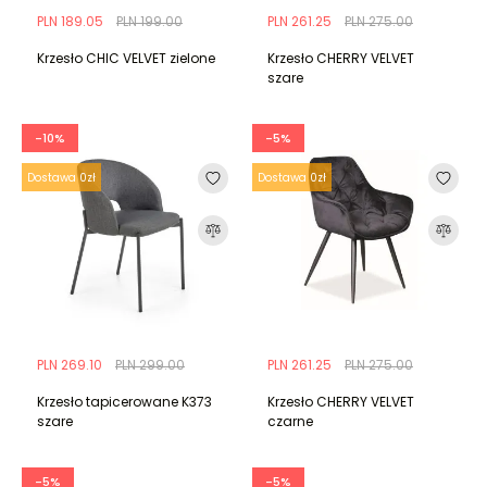
PLN 189.05
PLN 199.00
PLN 261.25
PLN 275.00
Krzesło CHIC VELVET zielone
Krzesło CHERRY VELVET
szare
-10%
-5%
Dostawa 0zł
Dostawa 0zł
PLN 269.10
PLN 299.00
PLN 261.25
PLN 275.00
Krzesło tapicerowane K373
Krzesło CHERRY VELVET
szare
czarne
-5%
-5%