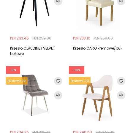
PLN 243.46
PLN 259.00
PLN 233.10
PLN 259.00
Krzesło CLAUDINE 1 VELVET
Krzesło CARO kremowe/buk
beżowe
-5%
-10%
Dostawa 0zł
Dostawa 0zł
PLN 204.25
PLN 215.00
PLN 246.60
PLN 274.00