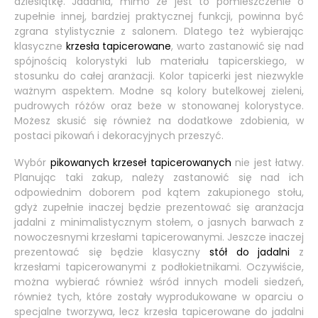
dziesiątkę. Jadania, mimo że jest to pomieszczenie o
zupełnie innej, bardziej praktycznej funkcji, powinna być
zgrana stylistycznie z salonem. Dlatego też wybierając
klasyczne
krzesła tapicerowane
, warto zastanowić się nad
spójnością kolorystyki lub materiału tapicerskiego, w
stosunku do całej aranżacji. Kolor tapicerki jest niezwykle
ważnym aspektem. Modne są kolory butelkowej zieleni,
pudrowych różów oraz beże w stonowanej kolorystyce.
Możesz skusić się również na dodatkowe zdobienia, w
postaci pikowań i dekoracyjnych przeszyć.
Wybór
pikowanych krzeseł tapicerowanych
nie jest łatwy.
Planując taki zakup, należy zastanowić się nad ich
odpowiednim doborem pod kątem zakupionego stołu,
gdyż zupełnie inaczej będzie prezentować się aranżacja
jadalni z minimalistycznym stołem, o jasnych barwach z
nowoczesnymi krzesłami tapicerowanymi. Jeszcze inaczej
prezentować się będzie klasyczny
stół do jadalni
z
krzesłami tapicerowanymi z podłokietnikami. Oczywiście,
można wybierać również wśród innych modeli siedzeń,
również tych, które zostały wyprodukowane w oparciu o
specjalne tworzywa, lecz krzesła tapicerowane do jadalni