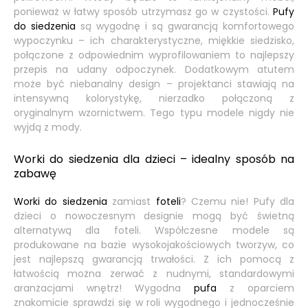
ponieważ w łatwy sposób utrzymasz go w czystości.
Pufy
do siedzenia
są wygodnę i są gwarancją komfortowego
wypoczynku – ich charakterystyczne, miękkie siedzisko,
połączone z odpowiednim wyprofilowaniem to najlepszy
przepis na udany odpoczynek. Dodatkowym atutem
może być niebanalny design – projektanci stawiają na
intensywną kolorystykę, nierzadko połączoną z
oryginalnym wzornictwem. Tego typu modele nigdy nie
wyjdą z mody.
Worki do siedzenia dla dzieci – idealny sposób na
zabawę
Worki do siedzenia
zamiast
foteli
? Czemu nie! Pufy dla
dzieci o nowoczesnym designie mogą być świetną
alternatywą dla foteli. Współczesne modele są
produkowane na bazie wysokojakościowych tworzyw, co
jest najlepszą gwarancją trwałości. Z ich pomocą z
łatwością można zerwać z nudnymi, standardowymi
aranżacjami wnętrz! Wygodna
pufa
z oparciem
znakomicie sprawdzi się w roli wygodnego i jednocześnie