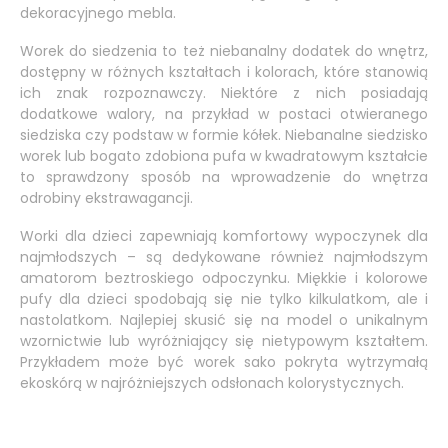
dekoracyjnego mebla.
Worek do siedzenia to też niebanalny dodatek do wnętrz,
dostępny w różnych kształtach i kolorach, które stanowią
ich znak rozpoznawczy. Niektóre z nich posiadają
dodatkowe walory, na przykład w postaci otwieranego
siedziska czy podstaw w formie kółek. Niebanalne siedzisko
worek lub bogato zdobiona pufa w kwadratowym kształcie
to sprawdzony sposób na wprowadzenie do wnętrza
odrobiny ekstrawagancji.
Worki dla dzieci zapewniają komfortowy wypoczynek dla
najmłodszych – są dedykowane również najmłodszym
amatorom beztroskiego odpoczynku. Miękkie i kolorowe
pufy dla dzieci spodobają się nie tylko kilkulatkom, ale i
nastolatkom. Najlepiej skusić się na model o unikalnym
wzornictwie lub wyróżniający się nietypowym kształtem.
Przykładem może być worek sako pokryta wytrzymałą
ekoskórą w najróżniejszych odsłonach kolorystycznych.