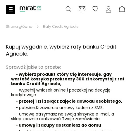
Strona główna
Raty Credit Agricole
Kupuj wygodnie, wybierz raty banku Credit
Agricole.
Sprawdź jakie to proste:
- wybierz produkt który Cię interesuje, gdy
wartość koszyka przekroczy 300 zł skorzystaj z rat
banku Credit Agricole,
- wypełnij wniosek online i poczekaj na decyzję
kredytową,e
- przelej 1 zł i załącz zdjęcie dowodu osobistego,
- potwierdź zawarcie umowy kodem z SMS,
- umowę otrzymasz na swoją skrzynkę e-mail, a
sklep zacznie realizować Twoje zamówienie.
- umowę i zakupy dostaniesz do domu