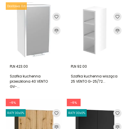
Dostawa 0zł
PLN 423.00
PLN 92.00
Szafka kuchenna
Szafka kuchenna wisząca
przeszklona 40 VENTO
25 VENTO G-25/72...
GV-...
-6%
-6%
RATY 30x0%
RATY 30x0%