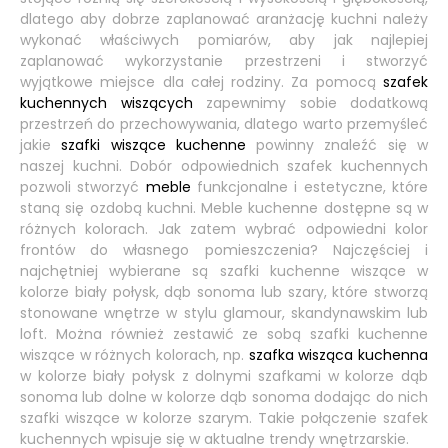
dlatego aby dobrze zaplanować aranżację kuchni należy
wykonać właściwych pomiarów, aby jak najlepiej
zaplanować wykorzystanie przestrzeni i stworzyć
wyjątkowe miejsce dla całej rodziny. Za pomocą
szafek
kuchennych wiszących
zapewnimy sobie dodatkową
przestrzeń do przechowywania, dlatego warto przemyśleć
jakie
szafki wiszące kuchenne
powinny znaleźć się w
naszej kuchni. Dobór odpowiednich szafek kuchennych
pozwoli stworzyć
meble
funkcjonalne i estetyczne, które
staną się ozdobą kuchni. Meble kuchenne dostępne są w
różnych kolorach. Jak zatem wybrać odpowiedni kolor
frontów do własnego pomieszczenia? Najczęściej i
najchętniej wybierane są szafki kuchenne wiszące w
kolorze biały połysk, dąb sonoma lub szary, które stworzą
stonowane wnętrze w stylu glamour, skandynawskim lub
loft. Można również zestawić ze sobą szafki kuchenne
wiszące w różnych kolorach, np.
szafka wisząca kuchenna
w kolorze biały połysk z dolnymi szafkami w kolorze dąb
sonoma lub dolne w kolorze dąb sonoma dodając do nich
szafki wiszące w kolorze szarym. Takie połączenie szafek
kuchennych wpisuje się w aktualne trendy wnętrzarskie.