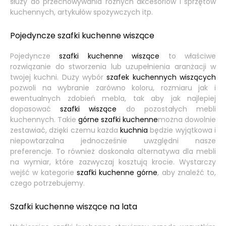
służy do przechowywania różnych akcesoriów i sprzętów
kuchennych, artykułów spożywczych itp.
Pojedyncze szafki kuchenne wiszące
Pojedyncze
szafki kuchenne wiszące
to właściwe
rozwiązanie do stworzenia lub uzupełnienia aranżacji w
twojej kuchni. Duży wybór
szafek kuchennych wiszących
pozwoli na wybranie zarówno koloru, rozmiaru jak i
ewentualnych zdobień mebla, tak aby jak najlepiej
dopasować
szafki wiszące
do pozostałych mebli
kuchennych. Takie
górne
szafki kuchenne
można dowolnie
zestawiać, dzięki czemu każda
kuchnia
będzie wyjątkowa i
niepowtarzalna jednocześnie uwzględni nasze
preferencje. To również doskonała alternatywa dla mebli
na wymiar, które zazwyczaj kosztują krocie. Wystarczy
wejść w kategorie
szafki kuchenne górne
, aby znaleźć to,
czego potrzebujemy.
Szafki kuchenne wiszące na lata