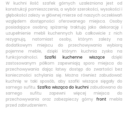
W kuchni ilość szafek górnych uzależniona jest od
konstrukcji pomieszczenia, a wybór szerokości, wysokości i
głębokości zależy w głównej mierze od naszych oczekiwań
względem dostępności oferowanego miejsca. Osoby
posiadające osobną spiżarnię traktują jako dekorację i
uzupełnienie mebli kuchennych lub całkowicie z nich
rezygnują, natomiast osoby, którym zależy na
dodatkowym miejscu do przechowywania wybiorą
pojemne meble, dzięki którym kuchnia zyska na
funkcjonalności.
Szafki kuchenne wiszące
dzięki
zastosowanym półkom zapewniają sporo miejsca do
przechowywania dając łatwy dostęp do zwartości bez
konieczności schylania się. Można również zabudować
kuchnię w taki sposób, aby szafki wiszące sięgały do
samego sufitu.
Szafka wisząca do kuchni
zabudowana do
samego sufitu zapewni więcej miejsca do
przechowywania oraz zabezpieczy górny
front
mebla
przed zabrudzeniem.