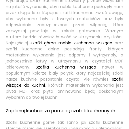
Wybierając szafki kuchenne stawiamy przede wszystkim
na jakość wykonania, aby meble kuchenne posłużyły nam
przez długie lata. Kupując szafki kuchenne zwróć uwagę,
aby wykonane były z trwałych materiałów oraz były
odpowiednio zabezpieczone przed wilgocią, która
zazwyczaj powstaje w trakcie gotowania. Ważnym
atutem będzie również łatwość w utrzymaniu czystości.
Najczęściej
szafki górne meble kuchenne wiszące
oraz
szafki kuchenne dolne posiadają fronty, których
materiałem wykonania jest odporny i wytrzymały, a
jednocześnie łatwy w utrzymaniu w czystości MDF
lakierowany.
Szafka kuchenna
wisząca
nawet w
popularnym kolorze biały połysk, który najczęściej zdobi
nasze kuchnie pozostanie czysta. Ale również
szafki
wiszące do kuchni
, których materiałem wykonania jest
płyta MDF oraz płyta laminowana będą doskonałym
wyborem do twojej kuchni.
Zaplanuj kuchnię za pomocą szafek kuchennych
Szafki kuchenne górne tak samo jak szafki kuchenne
stojące różnią się szerokością i wysokością i głębokością,