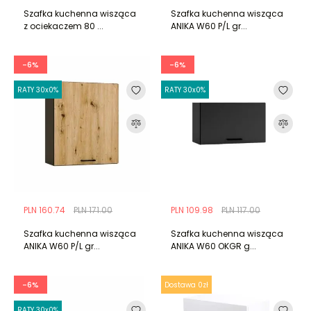
Szafka kuchenna wisząca
Szafka kuchenna wisząca
z ociekaczem 80 ...
ANIKA W60 P/L gr...
-6%
-6%
RATY 30x0%
RATY 30x0%
PLN 160.74
PLN 171.00
PLN 109.98
PLN 117.00
Szafka kuchenna wisząca
Szafka kuchenna wisząca
ANIKA W60 P/L gr...
ANIKA W60 OKGR g...
-6%
Dostawa 0zł
RATY 30x0%