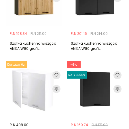
PLN 198.34
PLN 211.00
PLN 201.16
PLN 214.00
Szafka kuchenna wisząca
Szafka kuchenna wisząca
ANIKA W80 grafit...
ANIKA W80 grafit...
-6%
Dostawa 0zł
RATY 30x0%
PLN 408.00
PLN 160.74
PLN 171.00