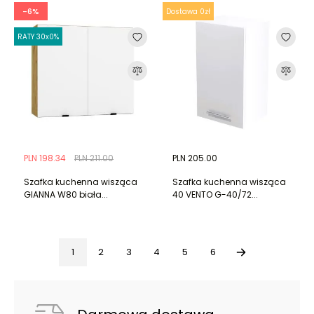
-6%
Dostawa 0zł
RATY 30x0%
PLN 198.34
PLN 211.00
PLN 205.00
Szafka kuchenna wisząca
Szafka kuchenna wisząca
GIANNA W80 biała...
40 VENTO G-40/72...
1
2
3
4
5
6