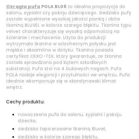
Okrągła pufa
POLA BL06
to idealna propozycja do
salonu, sypialni czy pokoju dziecięcego. Siedzisko pufy
zostało wypełnione wysokiej jakości pianką i obite
tkaniną BLUVEL w kolorze szarego błękitu. Tkanina typu
velvet charakteryzuje się wysoką odpornością na
ścieranie i mechacenie. Użyta do produkcji
wytrzymała tkanina w szlachetnym połysku jest
miękka i aksamitna
w dotyku. Tkanina posiada
certyfikat OEKO-TEX, który gwarantuje, że tkanina
została sprawdzona pod kątem szkodliwych
substancji.
Pufa stoi na 4 bukowych nogach. Pufa
POLA nadaje elegancji i przytulności we wnętrzu. Pufa
idealnie wkomponuje się w skandynawski klimat
wnętrz.
Cechy produktu:
nowoczesna pufa do salonu, sypialni i pokoju
dziecka,
siedzisko tapicerowane tkaniną Bluvel,
siedzisko w kolorze szarego błękitu,