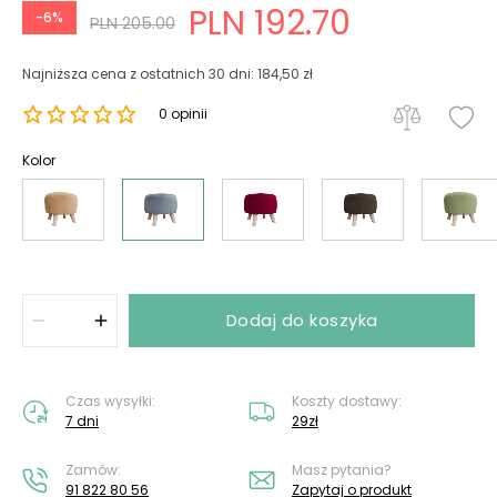
PLN 192.70
-6%
PLN 205.00
Najniższa cena z ostatnich 30 dni: 184,50 zł
0 opinii
Kolor
Dodaj do koszyka
Czas wysyłki:
Koszty dostawy:
7 dni
29zł
Zamów:
Masz pytania?
91 822 80 56
Zapytaj o produkt