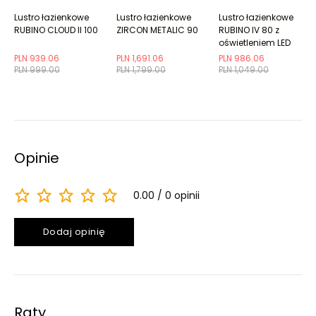
Lustro łazienkowe
Lustro łazienkowe
Lustro łazienkowe
RUBINO CLOUD II 100
ZIRCON METALIC 90
RUBINO IV 80 z
oświetleniem LED
PLN 939.06
PLN 1,691.06
PLN 986.06
PLN 999.00
PLN 1,799.00
PLN 1,049.00
Opinie
0.00
0 opinii
Dodaj opinię
Raty