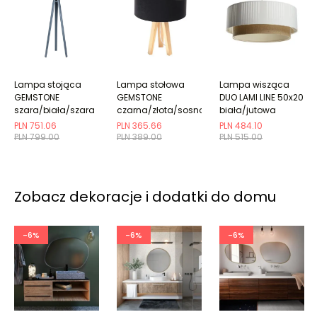
Lampa stojąca
Lampa stołowa
Lampa wisząca
GEMSTONE
GEMSTONE
DUO LAMI LINE 50x20
szara/biała/szara
czarna/złota/sosna
biała/jutowa
PLN 751.06
PLN 365.66
PLN 484.10
PLN 799.00
PLN 389.00
PLN 515.00
Zobacz dekoracje i dodatki do domu
-6%
-6%
-6%