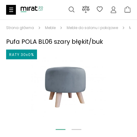
Strona główna
Meble
Meble do salonu i pokojowe
Meb
Pufa POLA BL06 szary błękit/buk
RATY 30x0%