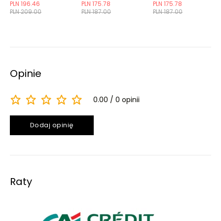
marginesem
marginesu
marginesu
PLN 196.46
PLN 175.78
PLN 175.78
PLN 209.00
PLN 187.00
PLN 187.00
Opinie
0.00
0 opinii
Dodaj opinię
Raty