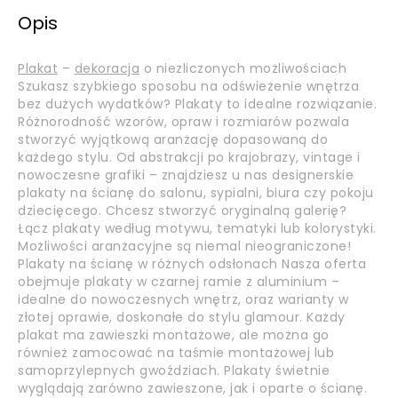
Opis
Plakat
–
dekoracja
o niezliczonych możliwościach
Szukasz szybkiego sposobu na odświeżenie wnętrza
bez dużych wydatków? Plakaty to idealne rozwiązanie.
Różnorodność wzorów, opraw i rozmiarów pozwala
stworzyć wyjątkową aranżację dopasowaną do
każdego stylu. Od abstrakcji po krajobrazy, vintage i
nowoczesne grafiki – znajdziesz u nas designerskie
plakaty na ścianę do salonu, sypialni, biura czy pokoju
dziecięcego. Chcesz stworzyć oryginalną galerię?
Łącz plakaty według motywu, tematyki lub kolorystyki.
Możliwości aranżacyjne są niemal nieograniczone!
Plakaty na ścianę w różnych odsłonach Nasza oferta
obejmuje plakaty w czarnej ramie z aluminium –
idealne do nowoczesnych wnętrz, oraz warianty w
złotej oprawie, doskonałe do stylu glamour. Każdy
plakat ma zawieszki montażowe, ale można go
również zamocować na taśmie montażowej lub
samoprzylepnych gwoździach. Plakaty świetnie
wyglądają zarówno zawieszone, jak i oparte o ścianę.