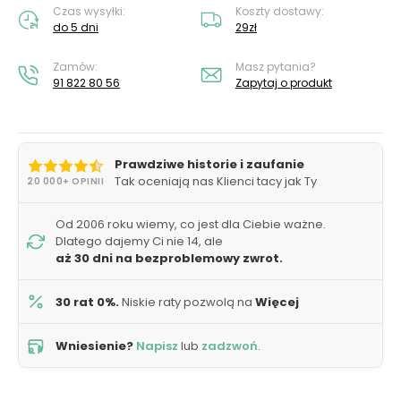
Czas wysyłki:
Koszty dostawy:
do 5 dni
29zł
Zamów:
Masz pytania?
91 822 80 56
Zapytaj o produkt
Prawdziwe historie i zaufanie
Tak oceniają nas Klienci tacy jak Ty
20 000+ OPINII
Od 2006 roku wiemy, co jest dla Ciebie ważne.
Dlatego dajemy Ci nie 14, ale
aż 30 dni na bezproblemowy zwrot.
30 rat 0%.
Niskie raty pozwolą na
Więcej
Wniesienie?
Napisz
lub
zadzwoń
.