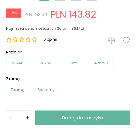
PLN 143.82
-6%
PLN 153.00
Najniższa cena z ostatnich 30 dni: 136,17 zł
0 opinii
Rozmiar
60x40
90x60
30x21
42x29.7
Z ramą
Z ramą
Bez ramy
Dodaj do koszyka