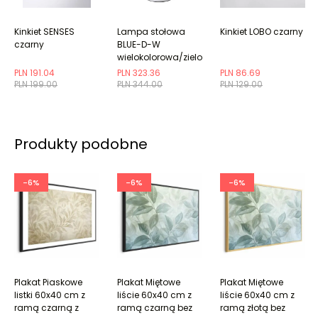
Kinkiet SENSES
Lampa stołowa
Kinkiet LOBO czarny
czarny
BLUE-D-W
wielokolorowa/zielona
PLN 191.04
PLN 323.36
PLN 86.69
PLN 199.00
PLN 344.00
PLN 129.00
Produkty podobne
-6%
-6%
-6%
Plakat Piaskowe
Plakat Miętowe
Plakat Miętowe
listki 60x40 cm z
liście 60x40 cm z
liście 60x40 cm z
ramą czarną z
ramą czarną bez
ramą złotą bez