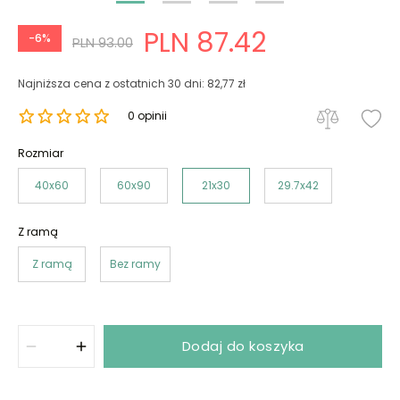
PLN 87.42
-6%
PLN 93.00
Najniższa cena z ostatnich 30 dni: 82,77 zł
0 opinii
Rozmiar
40x60
60x90
21x30
29.7x42
Z ramą
Z ramą
Bez ramy
Dodaj do koszyka