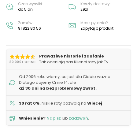
Czas wysyłki:
Koszty dostawy:
do 5 dni
29zł
Zamów:
Masz pytania?
91 822 80 56
Zapytaj o produkt
Prawdziwe historie i zaufanie
Tak oceniają nas Klienci tacy jak Ty
20 000+ OPINII
Od 2006 roku wiemy, co jest dla Ciebie ważne.
Dlatego dajemy Ci nie 14, ale
aż 30 dni na bezproblemowy zwrot.
30 rat 0%.
Niskie raty pozwolą na
Więcej
Wniesienie?
Napisz
lub
zadzwoń
.