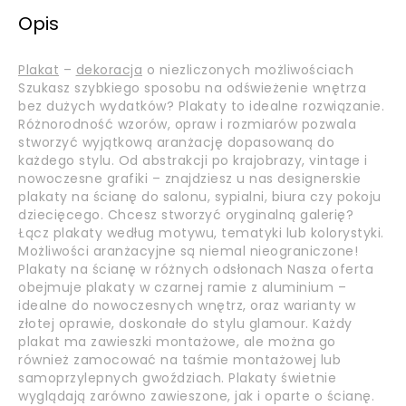
Opis
Plakat
–
dekoracja
o niezliczonych możliwościach
Szukasz szybkiego sposobu na odświeżenie wnętrza
bez dużych wydatków? Plakaty to idealne rozwiązanie.
Różnorodność wzorów, opraw i rozmiarów pozwala
stworzyć wyjątkową aranżację dopasowaną do
każdego stylu. Od abstrakcji po krajobrazy, vintage i
nowoczesne grafiki – znajdziesz u nas designerskie
plakaty na ścianę do salonu, sypialni, biura czy pokoju
dziecięcego. Chcesz stworzyć oryginalną galerię?
Łącz plakaty według motywu, tematyki lub kolorystyki.
Możliwości aranżacyjne są niemal nieograniczone!
Plakaty na ścianę w różnych odsłonach Nasza oferta
obejmuje plakaty w czarnej ramie z aluminium –
idealne do nowoczesnych wnętrz, oraz warianty w
złotej oprawie, doskonałe do stylu glamour. Każdy
plakat ma zawieszki montażowe, ale można go
również zamocować na taśmie montażowej lub
samoprzylepnych gwoździach. Plakaty świetnie
wyglądają zarówno zawieszone, jak i oparte o ścianę.