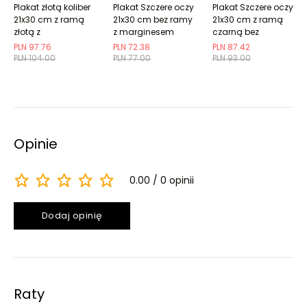
Plakat złotą koliber
Plakat Szczere oczy
Plakat Szczere oczy
21x30 cm z ramą
21x30 cm bez ramy
21x30 cm z ramą
złotą z
z marginesem
czarną bez
marginesem
marginesu
PLN 97.76
PLN 72.38
PLN 87.42
PLN 104.00
PLN 77.00
PLN 93.00
Opinie
0.00
0 opinii
Dodaj opinię
Raty