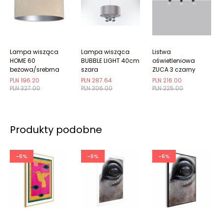
Lampa wisząca
Lampa wisząca
Listwa
HOME 60
BUBBLE LIGHT 40cm
oświetleniowa
beżowa/srebrna
szara
ZUCA 3 czarny
PLN 196.20
PLN 287.64
PLN 216.00
PLN 327.00
PLN 306.00
PLN 225.00
Produkty podobne
-6%
-6%
-6%