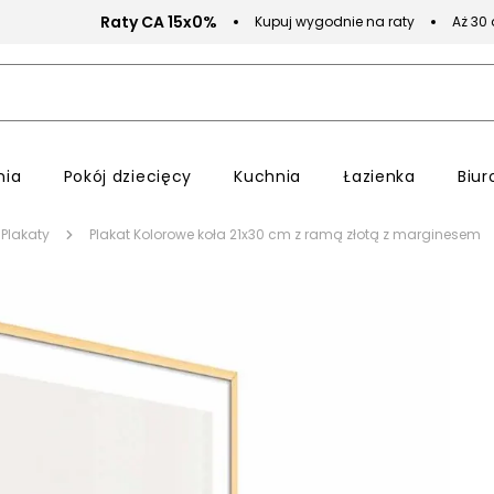
Raty CA 15x0%
Kupuj wygodnie na raty
Aż 30
nia
Pokój dziecięcy
Kuchnia
Łazienka
Biur
Plakaty
Plakat Kolorowe koła 21x30 cm z ramą złotą z marginesem