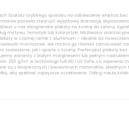
ach Szukasz szybkiego sposobu na odświeżenie wnętrza bez
ozmiarów pozwala stworzyć wyjątkową aranżację dopasowaną 
jdziesz u nas designerskie plakaty na ścianę do salonu, sypia
ług motywu, tematyki lub kolorystyki. Możliwości aranżacyjn
akaty w czarnej ramie z aluminium – idealne do nowoczesnyc
a zawieszki montażowe, ale można go również zamocować n
o zawieszone, jak i oparte o ścianę. Preferujesz plakaty be
ujemy warianty z białym marginesem lub pełnym nadrukiem.
n. 250 g/m² w technologii Full HD i UV Safe, co zapewnia tr
nane są z bezpiecznych i bezwonnych materiałów, idealnych t
yłką, aby spełniać najwyższe oczekiwania. Odkryj naszą kole