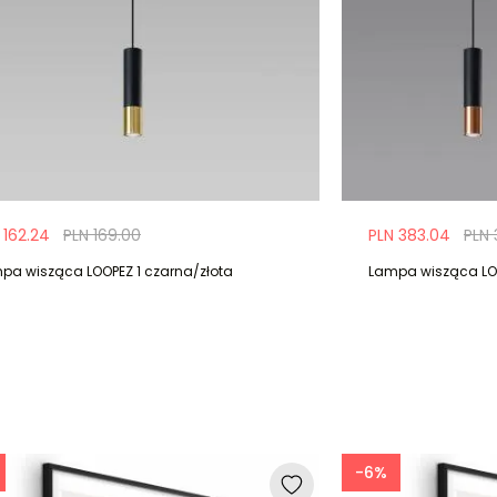
 162.24
PLN 169.00
PLN 383.04
PLN 
pa wisząca LOOPEZ 1 czarna/złota
Lampa wisząca LO
-6%