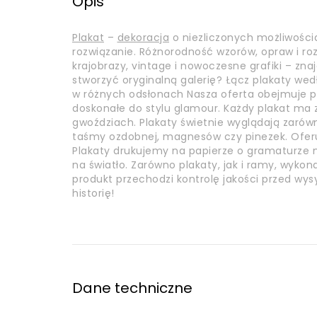
Opis
Plakat
–
dekoracja
o niezliczonych możliwości
rozwiązanie. Różnorodność wzorów, opraw i r
krajobrazy, vintage i nowoczesne grafiki – zna
stworzyć oryginalną galerię? Łącz plakaty wed
w różnych odsłonach Nasza oferta obejmuje pl
doskonałe do stylu glamour. Każdy plakat m
gwoździach. Plakaty świetnie wyglądają zarówn
taśmy ozdobnej, magnesów czy pinezek. Ofer
Plakaty drukujemy na papierze o gramaturze mi
na światło. Zarówno plakaty, jak i ramy, wyko
produkt przechodzi kontrolę jakości przed wys
historię!
Dane techniczne