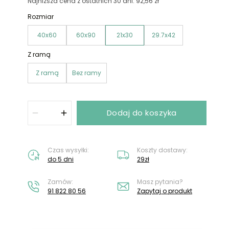
Nie masz konta?
Załóż konto
Najniższa cena z ostatnich 30 dni: 92,56 zł
Rozmiar
40x60
60x90
21x30
29.7x42
Z ramą
Z ramą
Bez ramy
Dodaj do koszyka
Czas wysyłki:
Koszty dostawy:
do 5 dni
29zł
Zamów:
Masz pytania?
91 822 80 56
Zapytaj o produkt