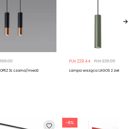
399.00
PLN 229.44
PLN 239.00
OPEZ 3L czarna/miedź
Lampa wisząca LAGOS 2 zielona o
-6%