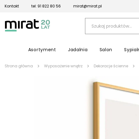
Kontakt
tel: 91 822 80 56
mirat@mirat.pl
Asortyment
Jadalnia
Salon
Sypial
Strona główna
Wyposażenie wnętrz
Dekoracje ścienne