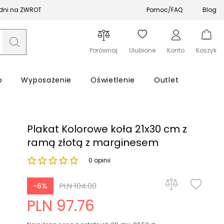
 dni na ZWROT
Pomoc/FAQ
Blog
Porównaj
Ulubione
Konto
Koszyk
o
Wyposażenie
Oświetlenie
Outlet
Plakat Kolorowe koła 21x30 cm z
ramą złotą z marginesem
0 opinii
Zapomniałeś hasła?
PLN 104.00
-6%
Zaloguj się
PLN 97.76