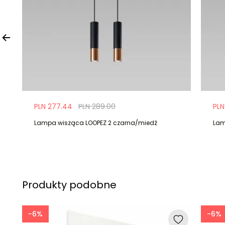
PLN 277.44
PLN 289.00
PLN
Lampa wisząca LOOPEZ 2 czarna/miedź
Lam
Produkty podobne
-6%
-6%