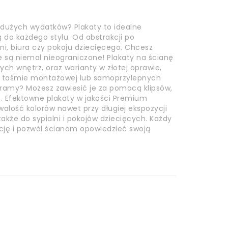
 dużych wydatków? Plakaty to idealne
do każdego stylu. Od abstrakcji po
lni, biura czy pokoju dziecięcego. Chcesz
e są niemal nieograniczone! Plakaty na ścianę
h wnętrz, oraz warianty w złotej oprawie,
a taśmie montażowej lub samoprzylepnych
z ramy? Możesz zawiesić je za pomocą klipsów,
 Efektowne plakaty w jakości Premium
wałość kolorów nawet przy długiej ekspozycji
akże do sypialni i pokojów dziecięcych. Każdy
kcję i pozwól ścianom opowiedzieć swoją