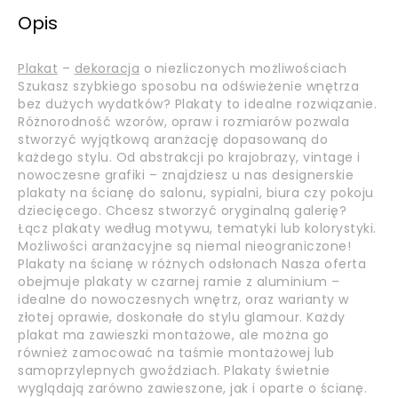
Opis
Plakat
–
dekoracja
o niezliczonych możliwościach
Szukasz szybkiego sposobu na odświeżenie wnętrza
bez dużych wydatków? Plakaty to idealne rozwiązanie.
Różnorodność wzorów, opraw i rozmiarów pozwala
stworzyć wyjątkową aranżację dopasowaną do
każdego stylu. Od abstrakcji po krajobrazy, vintage i
nowoczesne grafiki – znajdziesz u nas designerskie
plakaty na ścianę do salonu, sypialni, biura czy pokoju
dziecięcego. Chcesz stworzyć oryginalną galerię?
Łącz plakaty według motywu, tematyki lub kolorystyki.
Możliwości aranżacyjne są niemal nieograniczone!
Plakaty na ścianę w różnych odsłonach Nasza oferta
obejmuje plakaty w czarnej ramie z aluminium –
idealne do nowoczesnych wnętrz, oraz warianty w
złotej oprawie, doskonałe do stylu glamour. Każdy
plakat ma zawieszki montażowe, ale można go
również zamocować na taśmie montażowej lub
samoprzylepnych gwoździach. Plakaty świetnie
wyglądają zarówno zawieszone, jak i oparte o ścianę.