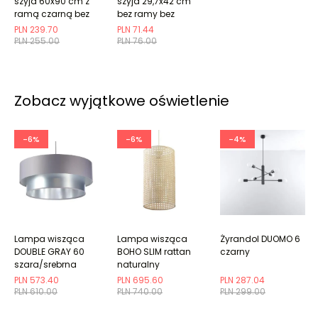
szyja 60x90 cm z
szyja 29,7x42 cm
ramą czarną bez
bez ramy bez
marginesu
marginesu
PLN 239.70
PLN 71.44
PLN 255.00
PLN 76.00
Zobacz wyjątkowe oświetlenie
-6%
-6%
-4%
Lampa wisząca
Lampa wisząca
Żyrandol DUOMO 6
DOUBLE GRAY 60
BOHO SLIM rattan
czarny
szara/srebrna
naturalny
PLN 573.40
PLN 695.60
PLN 287.04
PLN 610.00
PLN 740.00
PLN 299.00