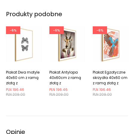
Produkty podobne
-6%
-6%
-6%
Plakat Dwa motyle
Plakat Antylopa
Plakat Egzotyczne
40x60 cm z ramą
40x60cm z ramą
skrzydła 40x60 cm
złotą z
złotą z
z ramą złotą z
marginesem
marginesem
marginesem
PLN 196.46
PLN 196.46
PLN 196.46
PLN 209.00
PLN 209.00
PLN 209.00
Opinie