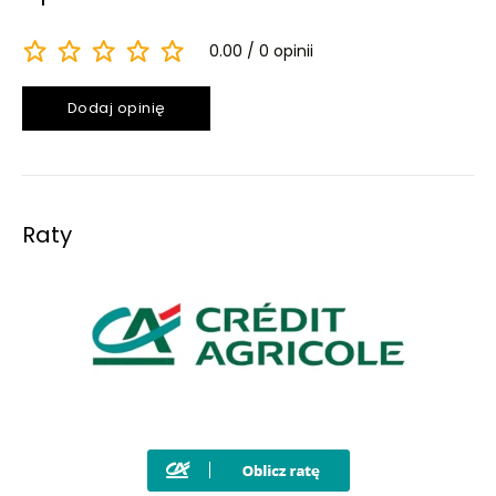
0.00
0 opinii
Dodaj opinię
Raty