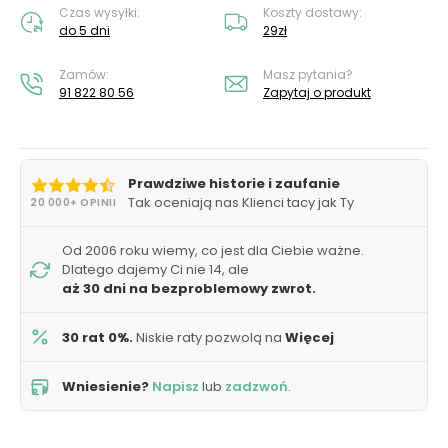
Czas wysyłki:
Koszty dostawy:
do 5 dni
29zł
Zamów:
Masz pytania?
91 822 80 56
Zapytaj o produkt
Prawdziwe historie i zaufanie
Tak oceniają nas Klienci tacy jak Ty
20 000+ OPINII
Od 2006 roku wiemy, co jest dla Ciebie ważne.
Dlatego dajemy Ci nie 14, ale
aż 30 dni na bezproblemowy zwrot.
30 rat 0%.
Niskie raty pozwolą na
Więcej
Wniesienie?
Napisz
lub
zadzwoń
.