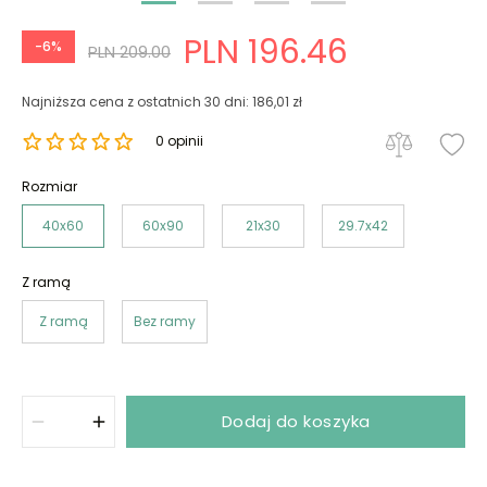
PLN 196.46
-6%
PLN 209.00
Najniższa cena z ostatnich 30 dni: 186,01 zł
0 opinii
Rozmiar
40x60
60x90
21x30
29.7x42
Z ramą
Z ramą
Bez ramy
Dodaj do koszyka