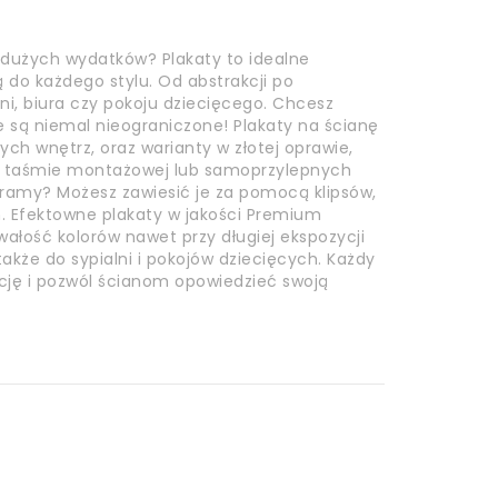
 dużych wydatków? Plakaty to idealne
do każdego stylu. Od abstrakcji po
lni, biura czy pokoju dziecięcego. Chcesz
e są niemal nieograniczone! Plakaty na ścianę
h wnętrz, oraz warianty w złotej oprawie,
a taśmie montażowej lub samoprzylepnych
z ramy? Możesz zawiesić je za pomocą klipsów,
 Efektowne plakaty w jakości Premium
wałość kolorów nawet przy długiej ekspozycji
akże do sypialni i pokojów dziecięcych. Każdy
kcję i pozwól ścianom opowiedzieć swoją