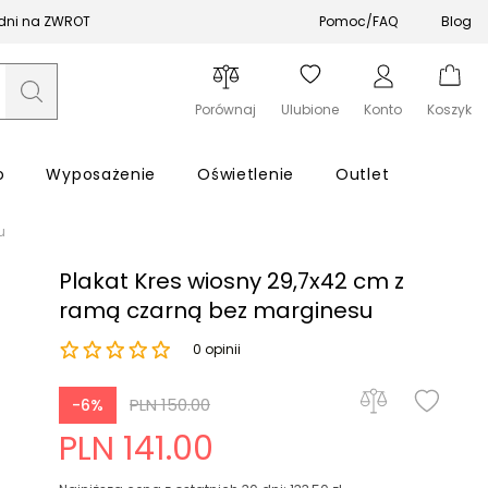
 dni na ZWROT
Pomoc/FAQ
Blog
Porównaj
Ulubione
Konto
Koszyk
o
Wyposażenie
Oświetlenie
Outlet
u
Plakat Kres wiosny 29,7x42 cm z
ramą czarną bez marginesu
0 opinii
Zapomniałeś hasła?
PLN 150.00
-6%
Zaloguj się
PLN 141.00