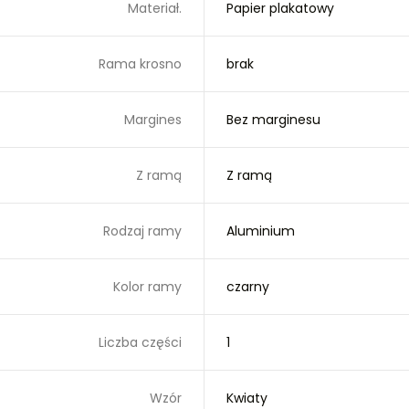
Materiał.
Papier plakatowy
Rama krosno
brak
Margines
Bez marginesu
Z ramą
Z ramą
Rodzaj ramy
Aluminium
Kolor ramy
czarny
Liczba części
1
Wzór
Kwiaty