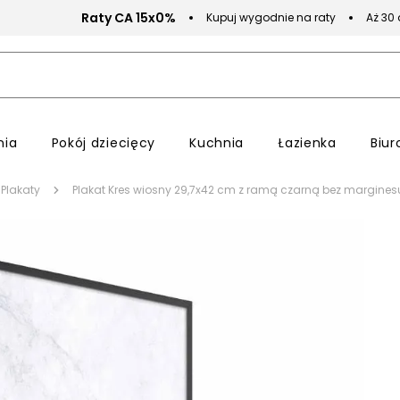
Raty CA 15x0%
Kupuj wygodnie na raty
Aż 30
nia
Pokój dziecięcy
Kuchnia
Łazienka
Biur
Plakaty
Plakat Kres wiosny 29,7x42 cm z ramą czarną bez margines