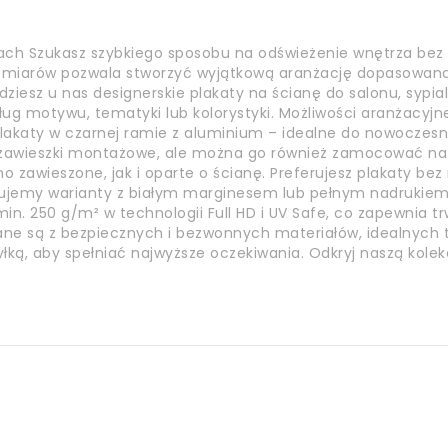
ach Szukasz szybkiego sposobu na odświeżenie wnętrza bez
ozmiarów pozwala stworzyć wyjątkową aranżację dopasowaną 
jdziesz u nas designerskie plakaty na ścianę do salonu, sypia
ług motywu, tematyki lub kolorystyki. Możliwości aranżacyjn
akaty w czarnej ramie z aluminium – idealne do nowoczesnyc
a zawieszki montażowe, ale można go również zamocować n
o zawieszone, jak i oparte o ścianę. Preferujesz plakaty be
ujemy warianty z białym marginesem lub pełnym nadrukiem.
n. 250 g/m² w technologii Full HD i UV Safe, co zapewnia tr
nane są z bezpiecznych i bezwonnych materiałów, idealnych t
yłką, aby spełniać najwyższe oczekiwania. Odkryj naszą kole