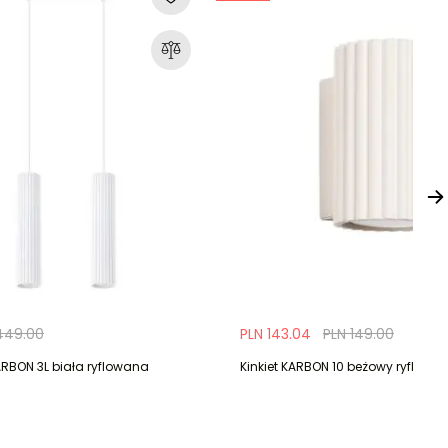
449.00
PLN 143.04
PLN 149.00
BON 3L biała ryflowana
Kinkiet KARBON 10 beżowy ryflowa