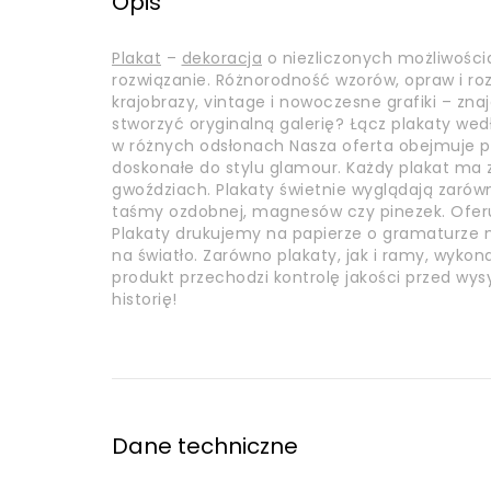
Opis
Plakat
–
dekoracja
o niezliczonych możliwości
rozwiązanie. Różnorodność wzorów, opraw i r
krajobrazy, vintage i nowoczesne grafiki – zna
stworzyć oryginalną galerię? Łącz plakaty wed
w różnych odsłonach Nasza oferta obejmuje pl
doskonałe do stylu glamour. Każdy plakat m
gwoździach. Plakaty świetnie wyglądają zarówn
taśmy ozdobnej, magnesów czy pinezek. Ofer
Plakaty drukujemy na papierze o gramaturze mi
na światło. Zarówno plakaty, jak i ramy, wyko
produkt przechodzi kontrolę jakości przed wys
historię!
Dane techniczne