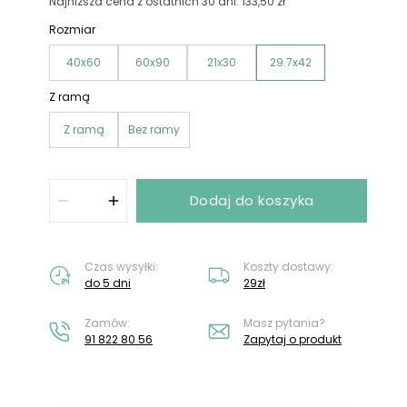
Nie masz konta?
Załóż konto
Najniższa cena z ostatnich 30 dni: 133,50 zł
Rozmiar
40x60
60x90
21x30
29.7x42
Z ramą
Z ramą
Bez ramy
Dodaj do koszyka
Czas wysyłki:
Koszty dostawy:
do 5 dni
29zł
Zamów:
Masz pytania?
91 822 80 56
Zapytaj o produkt