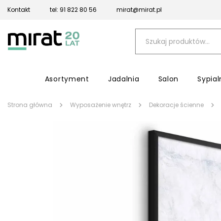
Kontakt
tel: 91 822 80 56
mirat@mirat.pl
Asortyment
Jadalnia
Salon
Sypial
Strona główna
Wyposażenie wnętrz
Dekoracje ścienne