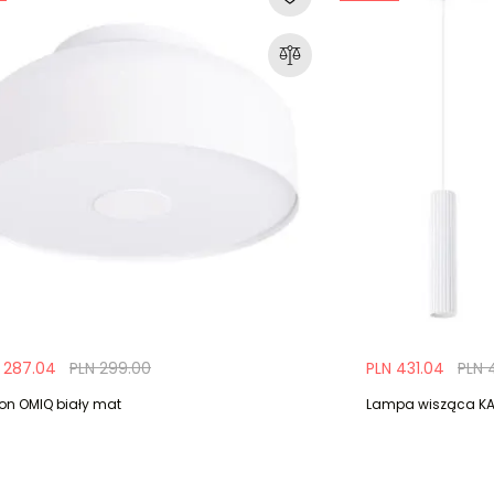
 287.04
PLN 299.00
PLN 431.04
PLN 
fon OMIQ biały mat
Lampa wisząca KAR