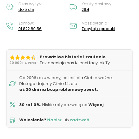
Czas wysyłki:
Koszty dostawy:
do 5 dni
29zł
Zamów:
Masz pytania?
91 822 80 56
Zapytaj o produkt
Prawdziwe historie i zaufanie
Tak oceniają nas Klienci tacy jak Ty
20 000+ OPINII
Od 2006 roku wiemy, co jest dla Ciebie ważne.
Dlatego dajemy Ci nie 14, ale
aż 30 dni na bezproblemowy zwrot.
30 rat 0%.
Niskie raty pozwolą na
Więcej
Wniesienie?
Napisz
lub
zadzwoń
.