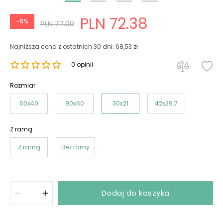
PLN 72.38
-6%
PLN 77.00
Najniższa cena z ostatnich 30 dni: 68,53 zł
0 opinii
Rozmiar
60x40
90x60
30x21
42x29.7
Z ramą
Z ramą
Bez ramy
Dodaj do koszyka