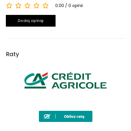
0.00
0 opinii
Dodaj opinię
Raty