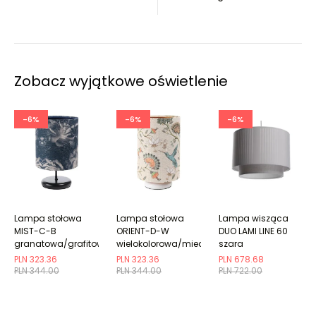
Zobacz wyjątkowe oświetlenie
-6%
-6%
-6%
Lampa stołowa
Lampa stołowa
Lampa wisząca
MIST-C-B
ORIENT-D-W
DUO LAMI LINE 60
granatowa/grafitowa
wielokolorowa/miedziana
szara
PLN 323.36
PLN 323.36
PLN 678.68
PLN 344.00
PLN 344.00
PLN 722.00