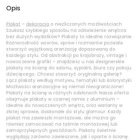
Opis
Plakat
–
dekoracja
o niezliczonych możliwościach
Szukasz szybkiego sposobu na odświeżenie wnętrza
bez dużych wydatków? Plakaty to idealne rozwiązanie.
Różnorodność wzorów, opraw i rozmiarów pozwala
stworzyć wyjątkową aranżację dopasowaną do
każdego stylu. Od abstrakcji po krajobrazy, vintage i
nowoczesne grafiki – znajdziesz u nas designerskie
plakaty na ścianę do salonu, sypialni, biura czy pokoju
dziecięcego. Chcesz stworzyć oryginalną galerię?
Łącz plakaty według motywu, tematyki lub kolorystyki.
Możliwości aranżacyjne są niemal nieograniczone!
Plakaty na ścianę w różnych odsłonach Nasza oferta
obejmuje plakaty w czarnej ramie z aluminium –
idealne do nowoczesnych wnętrz, oraz warianty w
złotej oprawie, doskonałe do stylu glamour. Każdy
plakat ma zawieszki montażowe, ale można go
również zamocować na taśmie montażowej lub
samoprzylepnych gwoździach. Plakaty świetnie
wyglądają zarówno zawieszone, jak i oparte o ścianę.