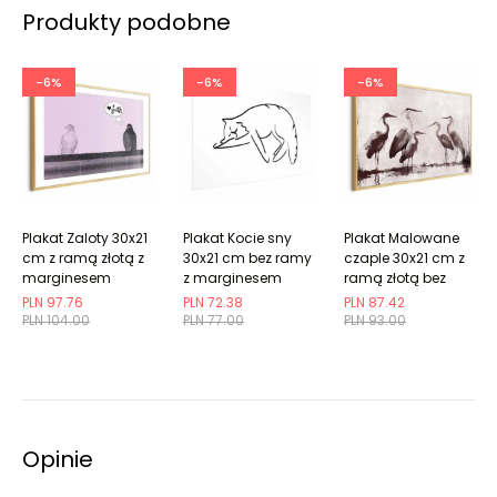
Produkty podobne
-6%
-6%
-6%
Plakat Zaloty 30x21
Plakat Kocie sny
Plakat Malowane
cm z ramą złotą z
30x21 cm bez ramy
czaple 30x21 cm z
marginesem
z marginesem
ramą złotą bez
marginesu
PLN 97.76
PLN 72.38
PLN 87.42
PLN 104.00
PLN 77.00
PLN 93.00
Opinie