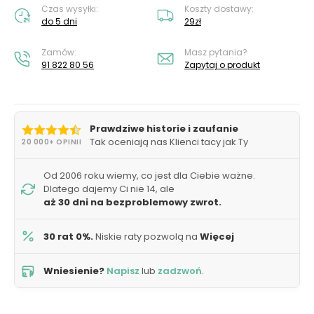
Czas wysyłki:
Koszty dostawy:
do 5 dni
29zł
Zamów:
Masz pytania?
91 822 80 56
Zapytaj o produkt
Prawdziwe historie i zaufanie
Tak oceniają nas Klienci tacy jak Ty
20 000+ OPINII
Od 2006 roku wiemy, co jest dla Ciebie ważne.
Dlatego dajemy Ci nie 14, ale
aż 30 dni na bezproblemowy zwrot.
30 rat 0%.
Niskie raty pozwolą na
Więcej
Wniesienie?
Napisz
lub
zadzwoń
.