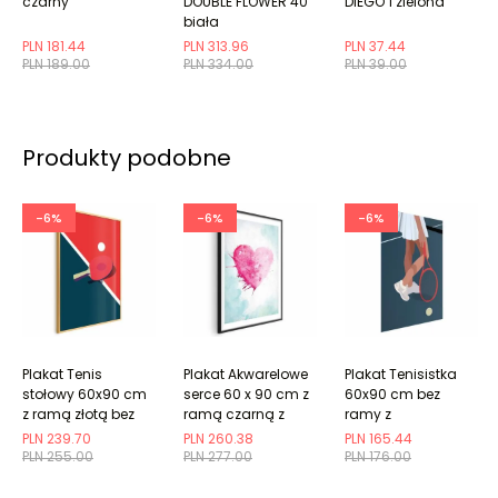
czarny
DOUBLE FLOWER 40
DIEGO 1 zielona
biała
PLN 181.44
PLN 313.96
PLN 37.44
PLN 189.00
PLN 334.00
PLN 39.00
Produkty podobne
-6%
-6%
-6%
Plakat Tenis
Plakat Akwarelowe
Plakat Tenisistka
stołowy 60x90 cm
serce 60 x 90 cm z
60x90 cm bez
z ramą złotą bez
ramą czarną z
ramy z
marginesu
marginesem
marginesem
PLN 239.70
PLN 260.38
PLN 165.44
PLN 255.00
PLN 277.00
PLN 176.00