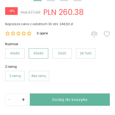
PLN 260.38
-6%
PLN 277.00
Najniższa cena z ostatnich 30 dni: 246,53 zł
0 opinii
Rozmiar
40x60
60x90
21x30
29.7x42
Z ramą
Z ramą
Bez ramy
Dodaj do koszyka