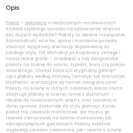
Opis
Plakat
–
dekoracja
o niezliczonych możliwościach
Szukasz szybkiego sposobu na odświeżenie wnętrza
bez dużych wydatków? Plakaty to idealne rozwiązanie.
Różnorodność wzorów, opraw i rozmiarów pozwala
stworzyć wyjątkową aranżację dopasowaną do
każdego stylu. Od abstrakcji po krajobrazy, vintage i
nowoczesne grafiki – znajdziesz u nas designerskie
plakaty na ścianę do salonu, sypialni, biura czy pokoju
dziecięcego. Chcesz stworzyć oryginalną galerię?
Łącz plakaty według motywu, tematyki lub kolorystyki.
Możliwości aranżacyjne są niemal nieograniczone!
Plakaty na ścianę w różnych odsłonach Nasza oferta
obejmuje plakaty w czarnej ramie z aluminium –
idealne do nowoczesnych wnętrz, oraz warianty w
złotej oprawie, doskonałe do stylu glamour. Każdy
plakat ma zawieszki montażowe, ale można go
również zamocować na taśmie montażowej lub
samoprzylepnych gwoździach. Plakaty świetnie
wyglądają zarówno zawieszone, jak i oparte o ścianę.