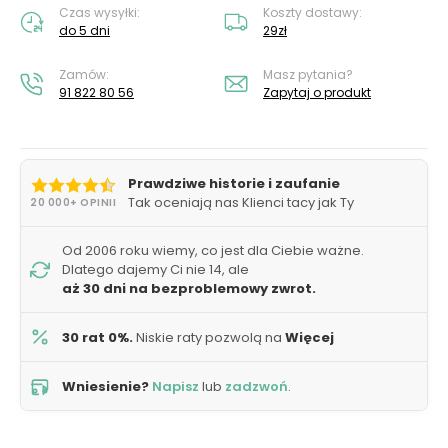
Czas wysyłki:
Koszty dostawy:
do 5 dni
29zł
Zamów:
Masz pytania?
91 822 80 56
Zapytaj o produkt
Prawdziwe historie i zaufanie
Tak oceniają nas Klienci tacy jak Ty
20 000+ OPINII
Od 2006 roku wiemy, co jest dla Ciebie ważne.
Dlatego dajemy Ci nie 14, ale
aż 30 dni na bezproblemowy zwrot.
30 rat 0%.
Niskie raty pozwolą na
Więcej
Wniesienie?
Napisz
lub
zadzwoń
.