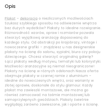
Opis
Plakat
–
dekoracja
o niezliczonych możliwościach
Szukasz szybkiego sposobu na odświeżenie wnętrza
bez dużych wydatków? Plakaty to idealne rozwiązanie.
Różnorodność wzorów, opraw i rozmiarów pozwala
stworzyć wyjątkową aranżację dopasowaną do
każdego stylu. Od abstrakcji po krajobrazy, vintage i
nowoczesne grafiki – znajdziesz u nas designerskie
plakaty na ścianę do salonu, sypialni, biura czy pokoju
dziecięcego. Chcesz stworzyć oryginalną galerię?
Łącz plakaty według motywu, tematyki lub kolorystyki.
Możliwości aranżacyjne są niemal nieograniczone!
Plakaty na ścianę w różnych odsłonach Nasza oferta
obejmuje plakaty w czarnej ramie z aluminium –
idealne do nowoczesnych wnętrz, oraz warianty w
złotej oprawie, doskonałe do stylu glamour. Każdy
plakat ma zawieszki montażowe, ale można go
również zamocować na taśmie montażowej lub
samoprzylepnych gwoździach. Plakaty świetnie
wyglądają zarówno zawieszone, jak i oparte o ścianę.