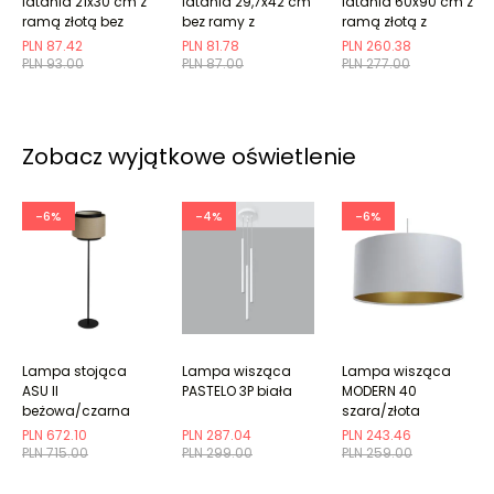
latania 21x30 cm z
latania 29,7x42 cm
latania 60x90 cm z
ramą złotą bez
bez ramy z
ramą złotą z
marginesu
marginesem
marginesem
PLN 87.42
PLN 81.78
PLN 260.38
PLN 93.00
PLN 87.00
PLN 277.00
Zobacz wyjątkowe oświetlenie
-6%
-4%
-6%
Lampa stojąca
Lampa wisząca
Lampa wisząca
ASU II
PASTELO 3P biała
MODERN 40
beżowa/czarna
szara/złota
PLN 672.10
PLN 287.04
PLN 243.46
PLN 715.00
PLN 299.00
PLN 259.00