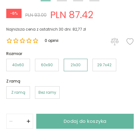
PLN 87.42
-6%
PLN 93.00
Najniższa cena z ostatnich 30 dni: 82,77 zł
0 opinii
Rozmiar
40x60
60x90
21x30
29.7x42
Z ramą
Z ramą
Bez ramy
Dodaj do koszyka