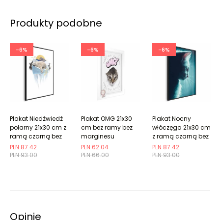
Produkty podobne
-6%
-6%
-6%
Plakat Niedźwiedź
Plakat OMG 21x30
Plakat Nocny
polarny 21x30 cm z
cm bez ramy bez
włóczęga 21x30 cm
ramą czarną bez
marginesu
z ramą czarną bez
marginesu
marginesu
PLN 87.42
PLN 62.04
PLN 87.42
PLN 93.00
PLN 66.00
PLN 93.00
Opinie