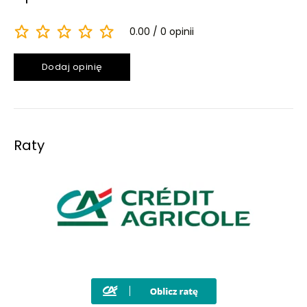
0.00
0 opinii
Dodaj opinię
Raty