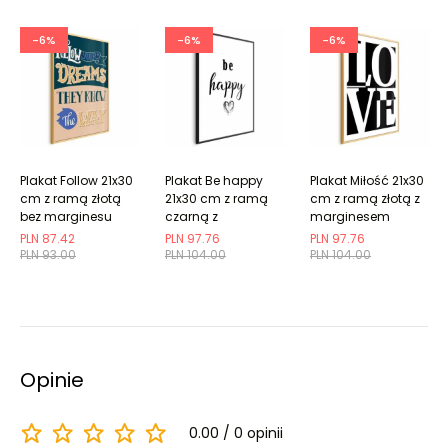
-6%
-6%
-6%
Plakat Follow 21x30
Plakat Be happy
Plakat Miłość 21x30
cm z ramą złotą
21x30 cm z ramą
cm z ramą złotą z
bez marginesu
czarną z
marginesem
marginesem
PLN 87.42
PLN 97.76
PLN 97.76
PLN 93.00
PLN 104.00
PLN 104.00
Opinie
0.00
0 opinii