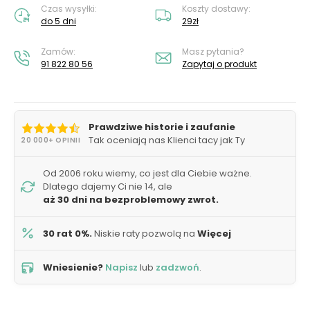
Czas wysyłki:
Koszty dostawy:
do 5 dni
29zł
Zamów:
Masz pytania?
91 822 80 56
Zapytaj o produkt
Prawdziwe historie i zaufanie
Tak oceniają nas Klienci tacy jak Ty
20 000+ OPINII
Od 2006 roku wiemy, co jest dla Ciebie ważne.
Dlatego dajemy Ci nie 14, ale
aż 30 dni na bezproblemowy zwrot.
30 rat 0%.
Niskie raty pozwolą na
Więcej
Wniesienie?
Napisz
lub
zadzwoń
.