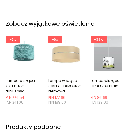
Zobacz wyjątkowe oświetlenie
-6%
-6%
-33%
Lampa wisząca
Lampa wisząca
Lampa wisząca
COTTON 30
SIMPLY GLAMOUR 30
PIŁKA C 30 biała
turkusowa
kremowa
PLN 226.54
PLN 177.66
PLN 86.69
PLN 241.00
PLN 189.00
PLN 129.00
Produkty podobne