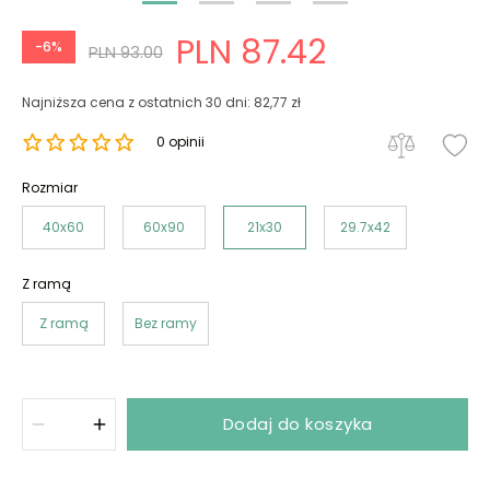
PLN 87.42
-6%
PLN 93.00
Najniższa cena z ostatnich 30 dni: 82,77 zł
0 opinii
Rozmiar
40x60
60x90
21x30
29.7x42
Z ramą
Z ramą
Bez ramy
Dodaj do koszyka