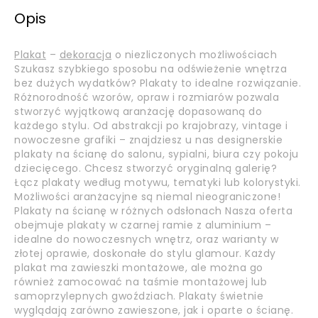
Opis
Plakat
–
dekoracja
o niezliczonych możliwościach
Szukasz szybkiego sposobu na odświeżenie wnętrza
bez dużych wydatków? Plakaty to idealne rozwiązanie.
Różnorodność wzorów, opraw i rozmiarów pozwala
stworzyć wyjątkową aranżację dopasowaną do
każdego stylu. Od abstrakcji po krajobrazy, vintage i
nowoczesne grafiki – znajdziesz u nas designerskie
plakaty na ścianę do salonu, sypialni, biura czy pokoju
dziecięcego. Chcesz stworzyć oryginalną galerię?
Łącz plakaty według motywu, tematyki lub kolorystyki.
Możliwości aranżacyjne są niemal nieograniczone!
Plakaty na ścianę w różnych odsłonach Nasza oferta
obejmuje plakaty w czarnej ramie z aluminium –
idealne do nowoczesnych wnętrz, oraz warianty w
złotej oprawie, doskonałe do stylu glamour. Każdy
plakat ma zawieszki montażowe, ale można go
również zamocować na taśmie montażowej lub
samoprzylepnych gwoździach. Plakaty świetnie
wyglądają zarówno zawieszone, jak i oparte o ścianę.