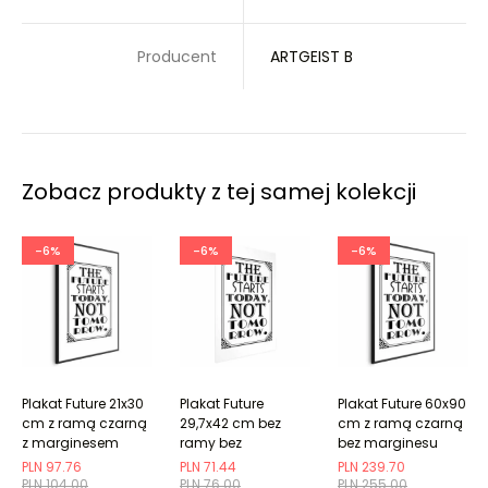
Producent
ARTGEIST B
Zobacz produkty z tej samej kolekcji
-6%
-6%
-6%
Plakat Future 21x30
Plakat Future
Plakat Future 60x90
cm z ramą czarną
29,7x42 cm bez
cm z ramą czarną
z marginesem
ramy bez
bez marginesu
marginesu
PLN 97.76
PLN 71.44
PLN 239.70
PLN 104.00
PLN 76.00
PLN 255.00