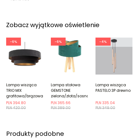
Zobacz wyjątkowe oświetlenie
-6%
-6%
-4%
Lampa wisząca
Lampa stołowa
Lampa wisząca
TRIO MIX
GEMSTONE
PASTELO 3P drewno
grafitowa/brązowa/złota
zielona/złota/sosna
PLN 394.80
PLN 365.66
PLN 335.04
PLN 420.00
PLN 389.00
PLN 349.00
Produkty podobne