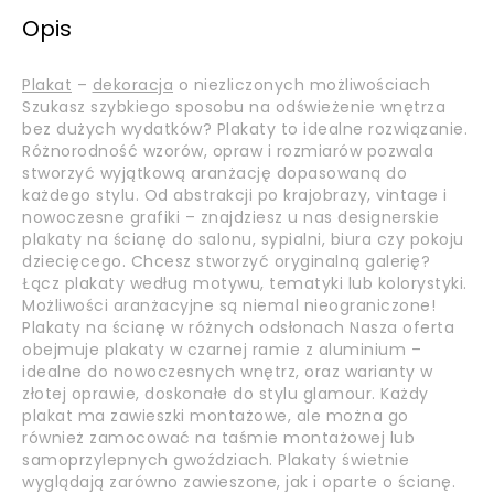
Opis
Plakat
–
dekoracja
o niezliczonych możliwościach
Szukasz szybkiego sposobu na odświeżenie wnętrza
bez dużych wydatków? Plakaty to idealne rozwiązanie.
Różnorodność wzorów, opraw i rozmiarów pozwala
stworzyć wyjątkową aranżację dopasowaną do
każdego stylu. Od abstrakcji po krajobrazy, vintage i
nowoczesne grafiki – znajdziesz u nas designerskie
plakaty na ścianę do salonu, sypialni, biura czy pokoju
dziecięcego. Chcesz stworzyć oryginalną galerię?
Łącz plakaty według motywu, tematyki lub kolorystyki.
Możliwości aranżacyjne są niemal nieograniczone!
Plakaty na ścianę w różnych odsłonach Nasza oferta
obejmuje plakaty w czarnej ramie z aluminium –
idealne do nowoczesnych wnętrz, oraz warianty w
złotej oprawie, doskonałe do stylu glamour. Każdy
plakat ma zawieszki montażowe, ale można go
również zamocować na taśmie montażowej lub
samoprzylepnych gwoździach. Plakaty świetnie
wyglądają zarówno zawieszone, jak i oparte o ścianę.