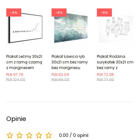
-6%
-6%
-6%
Plakat Lećmy 30x21
Plakat Ławica ryb
Plakat Rodzina
cm z ramą czarną
30x21 cm bez ramy
surykatek 30x21 cm
z marginesem
bez marginesu
bez ramy z
marginesem
PLN 97.76
PLN 62.04
PLN 72.38
PLN 104.00
PLN 66.00
PLN 77.00
Opinie
0.00
0 opinii