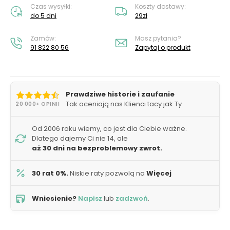
Czas wysyłki:
Koszty dostawy:
do 5 dni
29zł
Zamów:
Masz pytania?
91 822 80 56
Zapytaj o produkt
Prawdziwe historie i zaufanie
Tak oceniają nas Klienci tacy jak Ty
20 000+ OPINII
Od 2006 roku wiemy, co jest dla Ciebie ważne.
Dlatego dajemy Ci nie 14, ale
aż 30 dni na bezproblemowy zwrot.
30 rat 0%.
Niskie raty pozwolą na
Więcej
Wniesienie?
Napisz
lub
zadzwoń
.