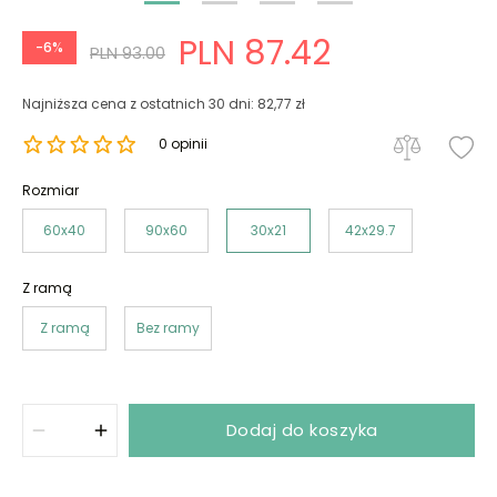
PLN 87.42
-6%
PLN 93.00
Najniższa cena z ostatnich 30 dni: 82,77 zł
0 opinii
Rozmiar
60x40
90x60
30x21
42x29.7
Z ramą
Z ramą
Bez ramy
Dodaj do koszyka