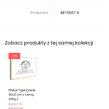
Producent
ARTGEIST B
Zobacz produkty z tej samej kolekcji
-6%
Plakat Tiger power
30x21 cm z ramą
złotą z
marginesem
PLN 97.76
PLN 104.00