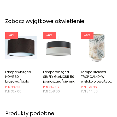
Zobacz wyjątkowe oświetlenie
-6%
-6%
-6%
Lampa wisząca
Lampa wisząca
Lampa stołowa
HOME 60
SIMPLY GLAMOUR 50
TROPICAL-D-W
brązowa/biała
jasnoszara/ciemnoszara
wielokolorowa/złota
PLN 307.38
PLN 242.52
PLN 323.36
PLN 327.00
PLN 258.00
PLN 344.00
Produkty podobne