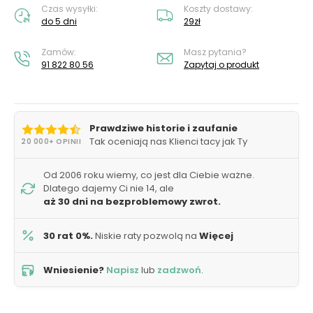
Czas wysyłki:
Koszty dostawy:
do 5 dni
29zł
Zamów:
Masz pytania?
91 822 80 56
Zapytaj o produkt
Prawdziwe historie i zaufanie
Tak oceniają nas Klienci tacy jak Ty
20 000+ OPINII
Od 2006 roku wiemy, co jest dla Ciebie ważne.
Dlatego dajemy Ci nie 14, ale
aż 30 dni na bezproblemowy zwrot.
30 rat 0%.
Niskie raty pozwolą na
Więcej
Wniesienie?
Napisz
lub
zadzwoń
.