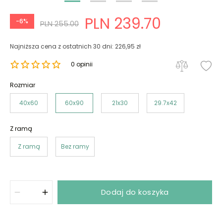
PLN 239.70
-6%
PLN 255.00
Najniższa cena z ostatnich 30 dni: 226,95 zł
0 opinii
Rozmiar
40x60
60x90
21x30
29.7x42
Z ramą
Z ramą
Bez ramy
Dodaj do koszyka