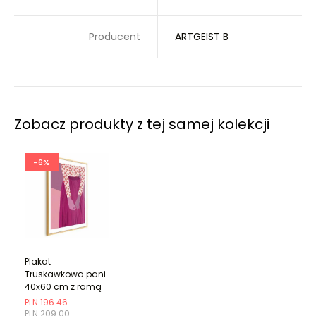
Producent
ARTGEIST B
Zobacz produkty z tej samej kolekcji
-6%
Plakat
Truskawkowa pani
40x60 cm z ramą
złotą z
PLN 196.46
marginesem
PLN 209.00