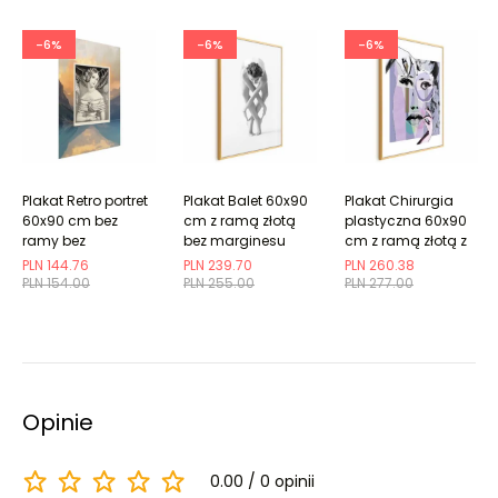
-6%
-6%
-6%
Plakat Retro portret
Plakat Balet 60x90
Plakat Chirurgia
60x90 cm bez
cm z ramą złotą
plastyczna 60x90
ramy bez
bez marginesu
cm z ramą złotą z
marginesu
marginesem
PLN 144.76
PLN 239.70
PLN 260.38
PLN 154.00
PLN 255.00
PLN 277.00
Opinie
0.00
0 opinii