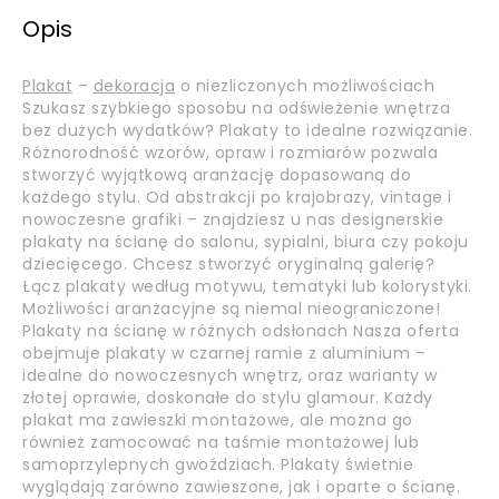
Opis
Plakat
–
dekoracja
o niezliczonych możliwościach
Szukasz szybkiego sposobu na odświeżenie wnętrza
bez dużych wydatków? Plakaty to idealne rozwiązanie.
Różnorodność wzorów, opraw i rozmiarów pozwala
stworzyć wyjątkową aranżację dopasowaną do
każdego stylu. Od abstrakcji po krajobrazy, vintage i
nowoczesne grafiki – znajdziesz u nas designerskie
plakaty na ścianę do salonu, sypialni, biura czy pokoju
dziecięcego. Chcesz stworzyć oryginalną galerię?
Łącz plakaty według motywu, tematyki lub kolorystyki.
Możliwości aranżacyjne są niemal nieograniczone!
Plakaty na ścianę w różnych odsłonach Nasza oferta
obejmuje plakaty w czarnej ramie z aluminium –
idealne do nowoczesnych wnętrz, oraz warianty w
złotej oprawie, doskonałe do stylu glamour. Każdy
plakat ma zawieszki montażowe, ale można go
również zamocować na taśmie montażowej lub
samoprzylepnych gwoździach. Plakaty świetnie
wyglądają zarówno zawieszone, jak i oparte o ścianę.