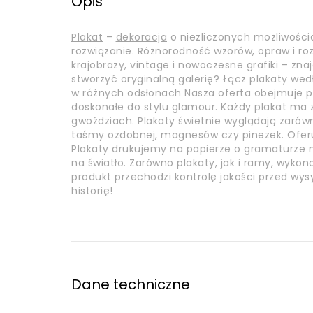
Opis
Plakat
–
dekoracja
o niezliczonych możliwości
rozwiązanie. Różnorodność wzorów, opraw i r
krajobrazy, vintage i nowoczesne grafiki – zna
stworzyć oryginalną galerię? Łącz plakaty wed
w różnych odsłonach Nasza oferta obejmuje pl
doskonałe do stylu glamour. Każdy plakat m
gwoździach. Plakaty świetnie wyglądają zarówn
taśmy ozdobnej, magnesów czy pinezek. Ofer
Plakaty drukujemy na papierze o gramaturze mi
na światło. Zarówno plakaty, jak i ramy, wyko
produkt przechodzi kontrolę jakości przed wys
historię!
Dane techniczne