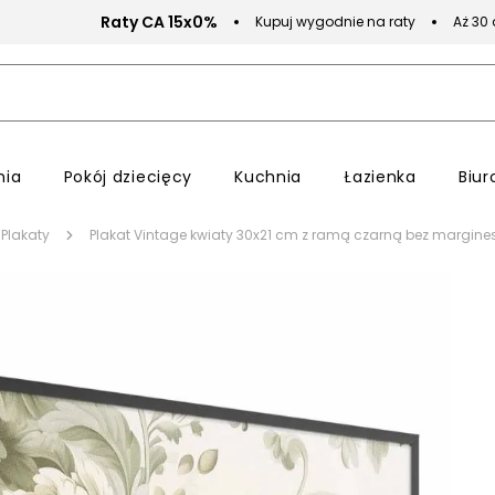
Raty CA 15x0%
Kupuj wygodnie na raty
Aż 30
nia
Pokój dziecięcy
Kuchnia
Łazienka
Biur
Plakaty
Plakat Vintage kwiaty 30x21 cm z ramą czarną bez margine