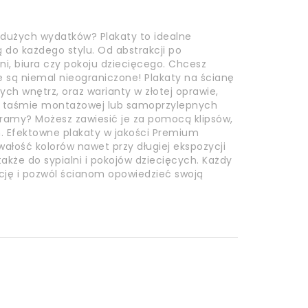
 dużych wydatków? Plakaty to idealne
do każdego stylu. Od abstrakcji po
lni, biura czy pokoju dziecięcego. Chcesz
e są niemal nieograniczone! Plakaty na ścianę
h wnętrz, oraz warianty w złotej oprawie,
a taśmie montażowej lub samoprzylepnych
z ramy? Możesz zawiesić je za pomocą klipsów,
 Efektowne plakaty w jakości Premium
wałość kolorów nawet przy długiej ekspozycji
akże do sypialni i pokojów dziecięcych. Każdy
kcję i pozwól ścianom opowiedzieć swoją