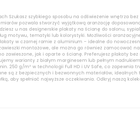
ach Szukasz szybkiego sposobu na odświeżenie wnętrza bez
ozmiarów pozwala stworzyć wyjątkową aranżację dopasowaną 
jdziesz u nas designerskie plakaty na ścianę do salonu, sypia
ług motywu, tematyki lub kolorystyki. Możliwości aranżacyjn
akaty w czarnej ramie z aluminium – idealne do nowoczesnyc
a zawieszki montażowe, ale można go również zamocować n
o zawieszone, jak i oparte o ścianę. Preferujesz plakaty be
ujemy warianty z białym marginesem lub pełnym nadrukiem.
n. 250 g/m² w technologii Full HD i UV Safe, co zapewnia tr
nane są z bezpiecznych i bezwonnych materiałów, idealnych t
yłką, aby spełniać najwyższe oczekiwania. Odkryj naszą kole