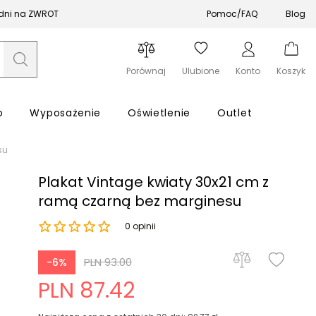
 dni na ZWROT
Pomoc/FAQ
Blog
Porównaj
Ulubione
Konto
Koszyk
o
Wyposażenie
Oświetlenie
Outlet
su
Plakat Vintage kwiaty 30x21 cm z
ramą czarną bez marginesu
0 opinii
Zapomniałeś hasła?
PLN 93.00
-6%
Zaloguj się
PLN 87.42