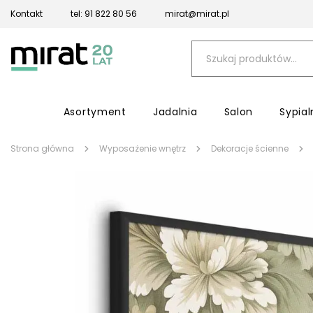
Kontakt
tel: 91 822 80 56
mirat@mirat.pl
Asortyment
Jadalnia
Salon
Sypial
Strona główna
Wyposażenie wnętrz
Dekoracje ścienne