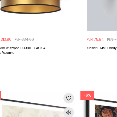
 313.96
PLN 334.00
PLN 75.84
PLN 7
pa wisząca DOUBLE BLACK 40
Kinkiet LEMMI 1 biały
ta/czarna
-6%