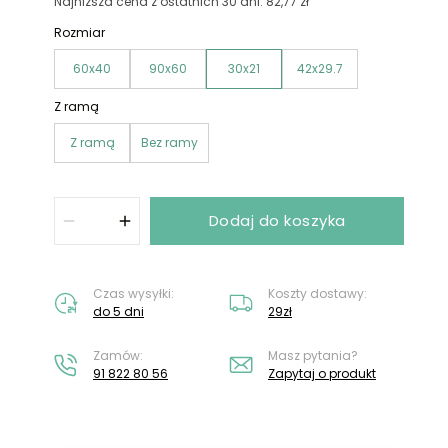
Nie masz konta?
Załóż konto
Najniższa cena z ostatnich 30 dni: 82,77 zł
Rozmiar
60x40
90x60
30x21
42x29.7
Z ramą
Z ramą
Bez ramy
Dodaj do koszyka
Czas wysyłki:
Koszty dostawy:
do 5 dni
29zł
Zamów:
Masz pytania?
91 822 80 56
Zapytaj o produkt