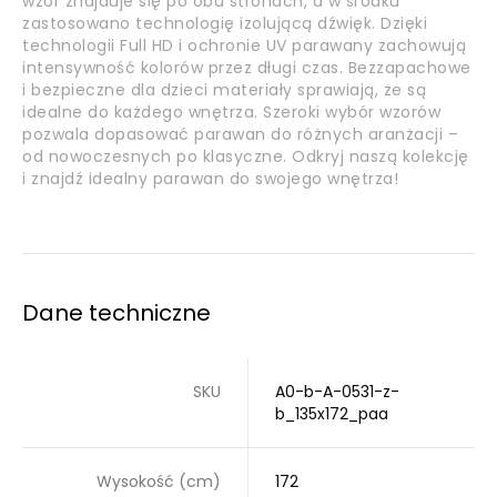
wzór znajduje się po obu stronach, a w środku
zastosowano technologię izolującą dźwięk. Dzięki
technologii Full HD i ochronie UV parawany zachowują
intensywność kolorów przez długi czas. Bezzapachowe
i bezpieczne dla dzieci materiały sprawiają, że są
idealne do każdego wnętrza. Szeroki wybór wzorów
pozwala dopasować parawan do różnych aranżacji –
od nowoczesnych po klasyczne. Odkryj naszą kolekcję
i znajdź idealny parawan do swojego wnętrza!
Dane techniczne
SKU
A0-b-A-0531-z-
b_135x172_paa
Wysokość (cm)
172