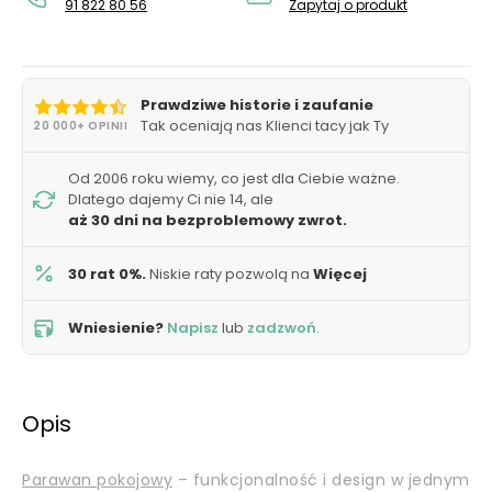
91 822 80 56
Zapytaj o produkt
Prawdziwe historie i zaufanie
Tak oceniają nas Klienci tacy jak Ty
20 000+ OPINII
Od 2006 roku wiemy, co jest dla Ciebie ważne.
Dlatego dajemy Ci nie 14, ale
aż 30 dni na bezproblemowy zwrot.
30 rat 0%.
Niskie raty pozwolą na
Więcej
Wniesienie?
Napisz
lub
zadzwoń
.
Opis
Parawan pokojowy
– funkcjonalność i design w jednym