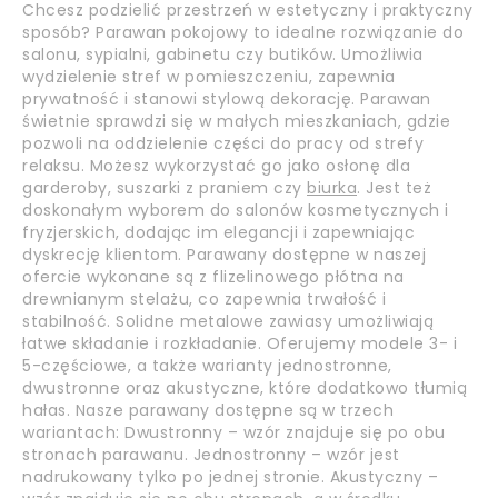
Chcesz podzielić przestrzeń w estetyczny i praktyczny
sposób? Parawan pokojowy to idealne rozwiązanie do
salonu, sypialni, gabinetu czy butików. Umożliwia
wydzielenie stref w pomieszczeniu, zapewnia
prywatność i stanowi stylową dekorację. Parawan
świetnie sprawdzi się w małych mieszkaniach, gdzie
pozwoli na oddzielenie części do pracy od strefy
relaksu. Możesz wykorzystać go jako osłonę dla
garderoby, suszarki z praniem czy
biurka
. Jest też
doskonałym wyborem do salonów kosmetycznych i
fryzjerskich, dodając im elegancji i zapewniając
dyskrecję klientom. Parawany dostępne w naszej
ofercie wykonane są z flizelinowego płótna na
drewnianym stelażu, co zapewnia trwałość i
stabilność. Solidne metalowe zawiasy umożliwiają
łatwe składanie i rozkładanie. Oferujemy modele 3- i
5-częściowe, a także warianty jednostronne,
dwustronne oraz akustyczne, które dodatkowo tłumią
hałas. Nasze parawany dostępne są w trzech
wariantach: Dwustronny – wzór znajduje się po obu
stronach parawanu. Jednostronny – wzór jest
nadrukowany tylko po jednej stronie. Akustyczny –