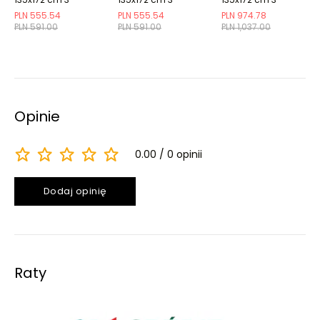
częściowy
częściowy beżowy
częściowy biały
PLN 555.54
PLN 555.54
PLN 974.78
wielokolorowy
PLN 591.00
PLN 591.00
PLN 1,037.00
Opinie
0.00
0 opinii
Dodaj opinię
Raty