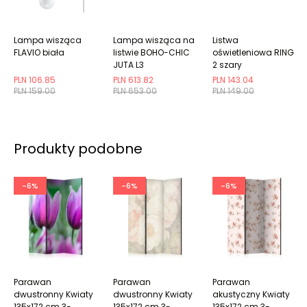
Lampa wisząca
Lampa wisząca na
Listwa
FLAVIO biała
listwie BOHO-CHIC
oświetleniowa RING
JUTA L3
2 szary
czarna/beżowa
PLN 106.85
PLN 613.82
PLN 143.04
PLN 159.00
PLN 653.00
PLN 149.00
Produkty podobne
-6%
-6%
-6%
Parawan
Parawan
Parawan
dwustronny Kwiaty
dwustronny Kwiaty
akustyczny Kwiaty
135x172 cm 3-
135x172 cm 3-
135x172 cm 3-