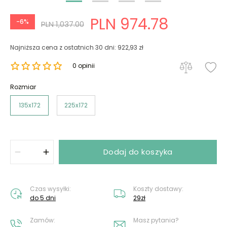
PLN 974.78
-6%
PLN 1,037.00
Najniższa cena z ostatnich 30 dni: 922,93 zł
0 opinii
Rozmiar
135x172
225x172
Dodaj do koszyka
Czas wysyłki:
Koszty dostawy:
do 5 dni
29zł
Zamów:
Masz pytania?