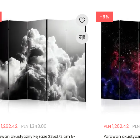
-6%
 1,262.42
PLN 1,343.00
PLN 1,262.42
PLN
awan akustyczny Pejzaże 225x172 cm 5-
Parawan akustyczn