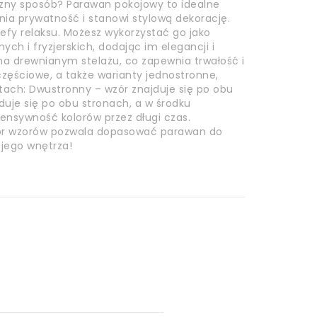
czny sposób? Parawan pokojowy to idealne
nia prywatność i stanowi stylową dekorację.
efy relaksu. Możesz wykorzystać go jako
h i fryzjerskich, dodając im elegancji i
na drewnianym stelażu, co zapewnia trwałość i
częściowe, a także warianty jednostronne,
ach: Dwustronny – wzór znajduje się po obu
duje się po obu stronach, a w środku
tensywność kolorów przez długi czas.
wybór wzorów pozwala dopasować parawan do
ojego wnętrza!