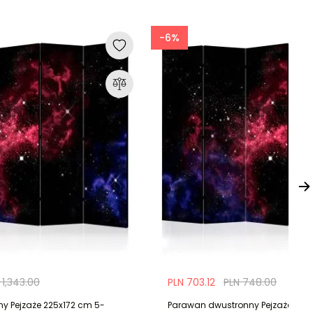
-6%
 1,343.00
PLN 703.12
PLN 748.00
y Pejzaże 225x172 cm 5-
Parawan dwustronny Pejzaże 225