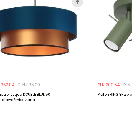
 362.84
PLN 386.00
PLN 200.64
PLN
pa wisząca DOUBLE BLUE 50
Plafon RING 3P ziel
natowa/miedziana