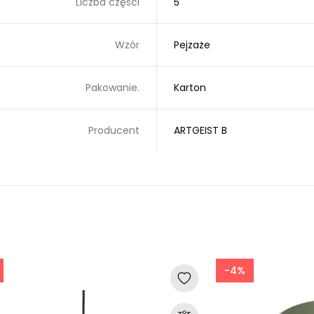
Liczba części
5
Wzór
Pejzaże
Pakowanie.
Karton
Producent
ARTGEIST B
-4%