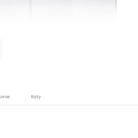
pinie
Raty