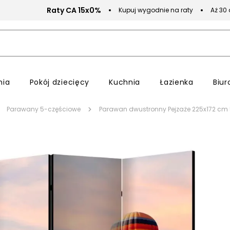
Raty CA 15x0%
Kupuj wygodnie na raty
Aż 30
nia
Pokój dziecięcy
Kuchnia
Łazienka
Biur
Parawany 5-częściowe
Parawan dwustronny Pejzaże 225x172 cm 