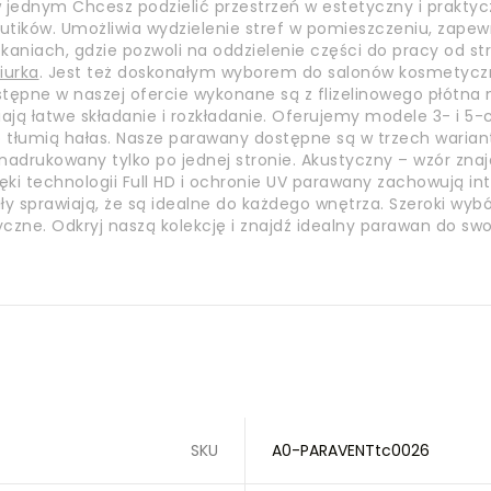
w jednym Chcesz podzielić przestrzeń w estetyczny i prakty
 butików. Umożliwia wydzielenie stref w pomieszczeniu, zapew
aniach, gdzie pozwoli na oddzielenie części do pracy od str
iurka
. Jest też doskonałym wyborem do salonów kosmetycznyc
tępne w naszej ofercie wykonane są z flizelinowego płótna 
ają łatwe składanie i rozkładanie. Oferujemy modele 3- i 5-
tłumią hałas. Nasze parawany dostępne są w trzech wariant
adrukowany tylko po jednej stronie. Akustyczny – wzór znaj
ęki technologii Full HD i ochronie UV parawany zachowują in
ły sprawiają, że są idealne do każdego wnętrza. Szeroki 
czne. Odkryj naszą kolekcję i znajdź idealny parawan do sw
SKU
A0-PARAVENTtc0026