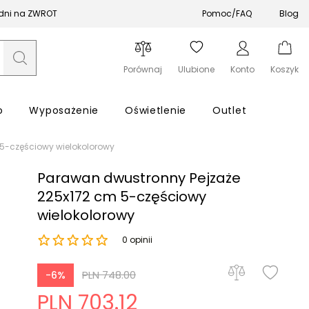
 dni na ZWROT
Pomoc/FAQ
Blog
Porównaj
Ulubione
Konto
Koszyk
o
Wyposażenie
Oświetlenie
Outlet
5-częściowy wielokolorowy
Parawan dwustronny Pejzaże
225x172 cm 5-częściowy
wielokolorowy
Zapomniałeś hasła?
0 opinii
Zaloguj się
PLN 748.00
-6%
PLN 703.12