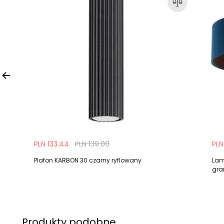
PLN 133.44
PLN 139.00
PLN
Plafon KARBON 30 czarny ryflowany
Lam
gra
Produkty podobne