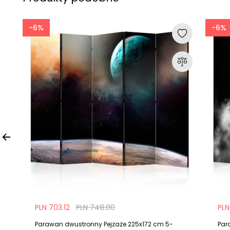
-6%
-6%
PLN 703.12
PLN 748.00
PLN
Parawan dwustronny Pejzaże 225x172 cm 5-
Par