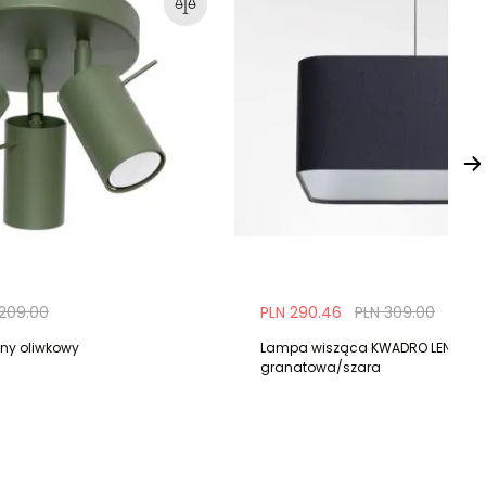
 209.00
PLN 290.46
PLN 309.00
ony oliwkowy
Lampa wisząca KWADRO LEN 004
granatowa/szara