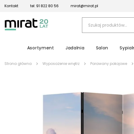
Kontakt
tel: 91 822 80 56
mirat@mirat.pl
Asortyment
Jadalnia
Salon
Sypial
Strona główna
Wyposażenie wnętrz
Parawany pokojowe