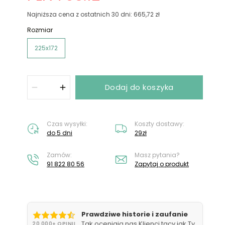
Nie masz konta?
Załóż konto
Najniższa cena z ostatnich 30 dni: 665,72 zł
Rozmiar
225x172
Dodaj do koszyka
Czas wysyłki:
Koszty dostawy:
do 5 dni
29zł
Zamów:
Masz pytania?
91 822 80 56
Zapytaj o produkt
Prawdziwe historie i zaufanie
Tak oceniają nas Klienci tacy jak Ty
20 000+ OPINII