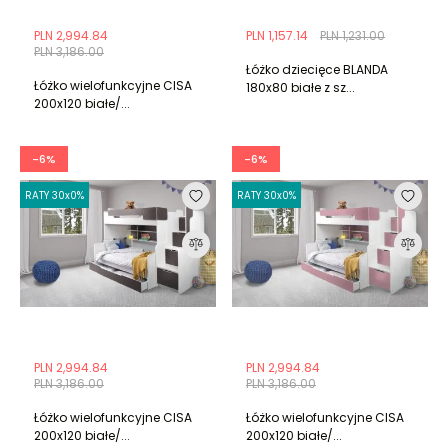
PLN 2,994.84
PLN 1,157.14
PLN 1,231.00
PLN 3,186.00
Łóżko dziecięce BLANDA
Łóżko wielofunkcyjne CISA
180x80 białe z sz...
200x120 białe/...
-6%
-6%
RATY 30x0%
RATY 30x0%
PLN 2,994.84
PLN 2,994.84
PLN 3,186.00
PLN 3,186.00
Łóżko wielofunkcyjne CISA
Łóżko wielofunkcyjne CISA
200x120 białe/...
200x120 białe/...