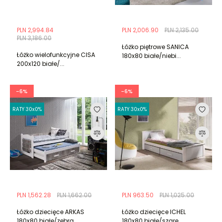
PLN 2,994.84
PLN 2,006.90
PLN 2,135.00
PLN 3,186.00
Łóżko piętrowe SANICA
Łóżko wielofunkcyjne CISA
180x80 białe/niebi...
200x120 białe/...
-6%
-6%
RATY 30x0%
RATY 30x0%
PLN 1,562.28
PLN 1,662.00
PLN 963.50
PLN 1,025.00
Łóżko dziecięce ARKAS
Łóżko dziecięce ICHEL
180x80 białe/zebra...
180x80 białe/szare...