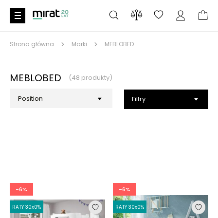
Strona główna
Marki
MEBLOBED
MEBLOBED
(48 produkty)
Filtry
-6%
-6%
RATY 30x0%
RATY 30x0%