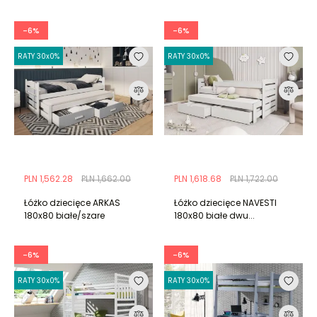
-6%
-6%
RATY 30x0%
RATY 30x0%
PLN 1,562.28
PLN 1,662.00
PLN 1,618.68
PLN 1,722.00
Łóżko dziecięce ARKAS
Łóżko dziecięce NAVESTI
180x80 białe/szare
180x80 białe dwu...
-6%
-6%
RATY 30x0%
RATY 30x0%