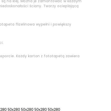
 są na klej. Można je zamontować w każdym
niedoskonałości ściany. Tworzy ocieplającą
otapeta flizelinowa wypełni i powiększy
i.
sporcie. Każdy karton z fototapetą zawiera
280 50x280 50x280 50x280 50x280