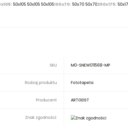
0x105:
50x105 50x105 50x105
100x70:
50x70 50x70
250x175:
50x17
SKU
M0-SNEW011568-MP
Rodzaj produktu
Fototapeta
Producent
ARTGEIST
Znak zgodności: