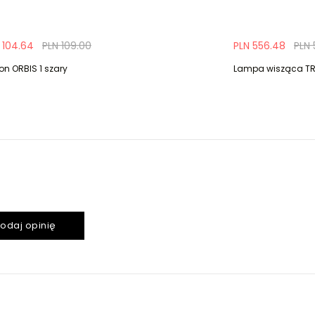
 104.64
PLN 109.00
PLN 556.48
PLN 
on ORBIS 1 szary
Lampa wisząca TRI
odaj opinię