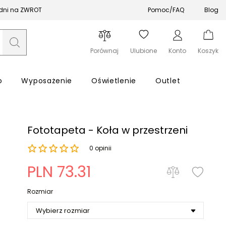
 dni na ZWROT
Pomoc/FAQ
Blog
Porównaj
Ulubione
Konto
Koszyk
o
Wyposażenie
Oświetlenie
Outlet
Fototapeta - Koła w przestrzeni
0 opinii
Zapomniałeś hasła?
PLN 73.31
Rozmiar
Zaloguj się