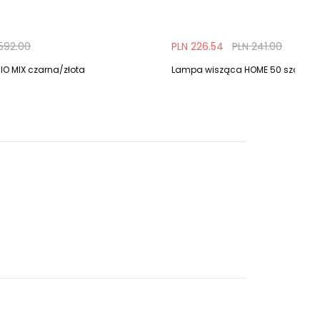
592.00
PLN 226.54
PLN 241.00
O MIX czarna/złota
Lampa wisząca HOME 50 szara/b