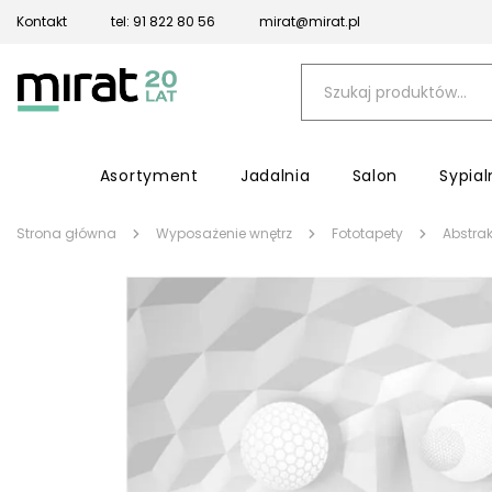
Kontakt
tel: 91 822 80 56
mirat@mirat.pl
Asortyment
Jadalnia
Salon
Sypial
Strona główna
Wyposażenie wnętrz
Fototapety
Abstrak