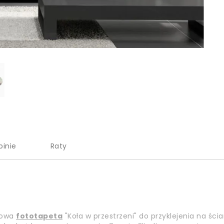
pinie
Raty
inowa
fototapeta
"Koła w przestrzeni" do przyklejenia na ścia