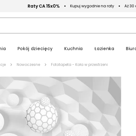
Raty CA 15x0%
Kupuj wygodnie na raty
Aż 30
nia
Pokój dziecięcy
Kuchnia
Łazienka
Biur
cje
Nowoczesne
Fototapeta - Koła w przestrzeni