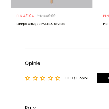
PLN 431.04
PLN 449.00
PLN
Lampa wisząca PASTELO 5P złota
Plaf
Opinie
0.00
0 opinii
D
Raty