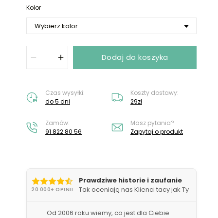
Nie masz konta?
Załóż konto
Kolor
Dodaj do koszyka
Czas wysyłki:
Koszty dostawy:
do 5 dni
29zł
Zamów:
Masz pytania?
91 822 80 56
Zapytaj o produkt
Prawdziwe historie i zaufanie
Tak oceniają nas Klienci tacy jak Ty
20 000+ OPINII
Od 2006 roku wiemy, co jest dla Ciebie