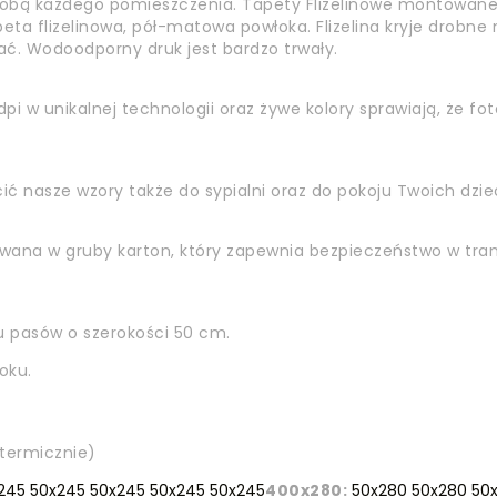
bą każdego pomieszczenia. Tapety Flizelinowe montowane
eta flizelinowa, pół-matowa powłoka. Flizelina kryje drobne 
ć. Wodoodporny druk jest bardzo trwały.
pi w unikalnej technologii oraz żywe kolory sprawiają, że fot
ć nasze wzory także do sypialni oraz do pokoju Twoich dziec
owana w gruby karton, który zapewnia bezpieczeństwo w tran
 pasów o szerokości 50 cm.
oku.
termicznie)
245 50x245 50x245 50x245 50x245
400x280:
50x280 50x280 50x