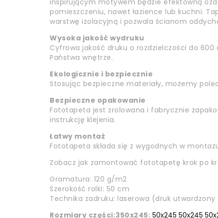
inspirującym motywem będzie efektowną ozdo
pomieszczeniu, nawet łazience lub kuchni. Tap
warstwę izolacyjną i pozwala ścianom oddycha
Wysoka jakość wydruku
Cyfrowa jakość druku o rozdzielczości do 600 d
Państwa wnętrze.
Ekologicznie i bezpiecznie
Stosując bezpieczne materiały, możemy poleci
Bezpieczne opakowanie
Fototapeta jest zrolowana i fabrycznie zapak
instrukcję klejenia.
Łatwy montaż
Fototapeta składa się z wygodnych w montażu
Zobacz jak zamontować fototapetę krok po kr
Gramatura: 120 g/m2
Szerokość rolki: 50 cm
Technika zadruku: laserowa (druk utwardzony 
Rozmiary części:
350x245:
50x245 50x245 50x