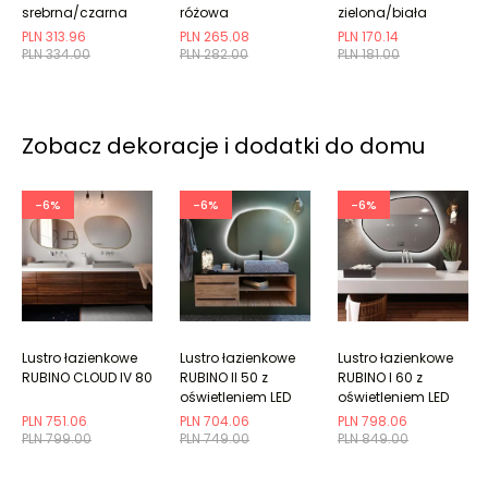
srebrna/czarna
różowa
zielona/biała
PLN 313.96
PLN 265.08
PLN 170.14
PLN 334.00
PLN 282.00
PLN 181.00
Zobacz dekoracje i dodatki do domu
-6%
-6%
-6%
Lustro łazienkowe
Lustro łazienkowe
Lustro łazienkowe
RUBINO CLOUD IV 80
RUBINO II 50 z
RUBINO I 60 z
oświetleniem LED
oświetleniem LED
PLN 751.06
PLN 704.06
PLN 798.06
PLN 799.00
PLN 749.00
PLN 849.00