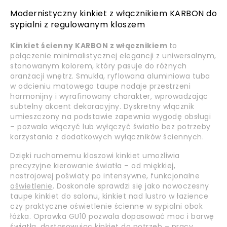
Modernistyczny kinkiet z włącznikiem KARBON do
sypialni z regulowanym kloszem
Kinkiet ścienny KARBON z włącznikiem
to
połączenie minimalistycznej elegancji z uniwersalnym,
stonowanym kolorem, który pasuje do różnych
aranżacji wnętrz. Smukła, ryflowana aluminiowa tuba
w odcieniu matowego taupe nadaje przestrzeni
harmonijny i wyrafinowany charakter, wprowadzając
subtelny akcent dekoracyjny. Dyskretny włącznik
umieszczony na podstawie zapewnia wygodę obsługi
– pozwala włączyć lub wyłączyć światło bez potrzeby
korzystania z dodatkowych wyłączników ściennych.
Dzięki ruchomemu kloszowi kinkiet umożliwia
precyzyjne kierowanie światła – od miękkiej,
nastrojowej poświaty po intensywne, funkcjonalne
oświetlenie
. Doskonale sprawdzi się jako nowoczesny
taupe kinkiet do salonu, kinkiet nad lustro w łazience
czy praktyczne oświetlenie ścienne w sypialni obok
łóżka. Oprawka GU10 pozwala dopasować moc i barwę
światła, dostosowując kinkiet do potrzeb – pracy,