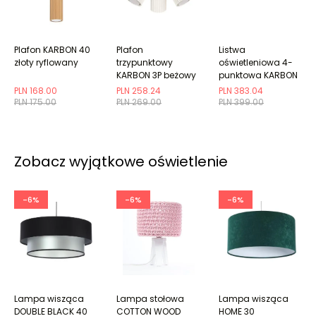
Plafon KARBON 40
Plafon
Listwa
złoty ryflowany
trzypunktowy
oświetleniowa 4-
KARBON 3P beżowy
punktowa KARBON
okrągły
4L beżowa
PLN 168.00
PLN 258.24
PLN 383.04
ryflowana
PLN 175.00
PLN 269.00
PLN 399.00
Zobacz wyjątkowe oświetlenie
-6%
-6%
-6%
Lampa wisząca
Lampa stołowa
Lampa wisząca
DOUBLE BLACK 40
COTTON WOOD
HOME 30