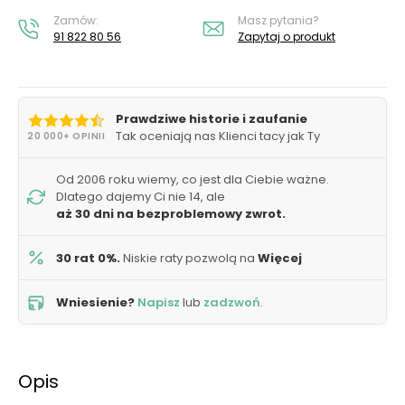
Zamów:
Masz pytania?
91 822 80 56
Zapytaj o produkt
Prawdziwe historie i zaufanie
Tak oceniają nas Klienci tacy jak Ty
20 000+ OPINII
Od 2006 roku wiemy, co jest dla Ciebie ważne.
Dlatego dajemy Ci nie 14, ale
aż 30 dni na bezproblemowy zwrot.
30 rat 0%.
Niskie raty pozwolą na
Więcej
Wniesienie?
Napisz
lub
zadzwoń
.
Opis