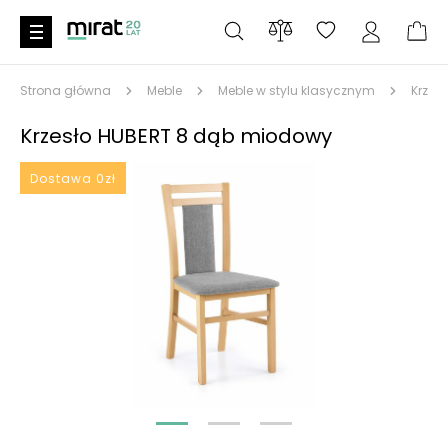
Strona główna
Meble
Meble w stylu klasycznym
Krzes
Krzesło HUBERT 8 dąb miodowy
Dostawa 0zł