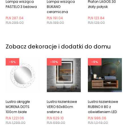
Lampa wisząca
Lampa wisząca
Plafon LAGOS 30
PASTELO 3 beżowa
BUKANO
złoty połysk
ceramiczna
PLN 287.04
PLN 191.04
PLN 123.84
PLN 299.00
PLN 199.00
PLN 129.00
Zobacz dekoracje i dodatki do domu
-6%
-10%
-6%
Lustro okrągłe
Lustro łazienkowe
Lustro łazienkowe
MORENA DOTS
VERO 60x80cm
RUBINO II 80 z
100cm białe
srebrne z
oświetleniem LED
oświetleniem LED
PLN 1,221.06
PLN 629.10
PLN 986.06
PLN 1,299.00
PLN 699.00
PLN 1,049.00