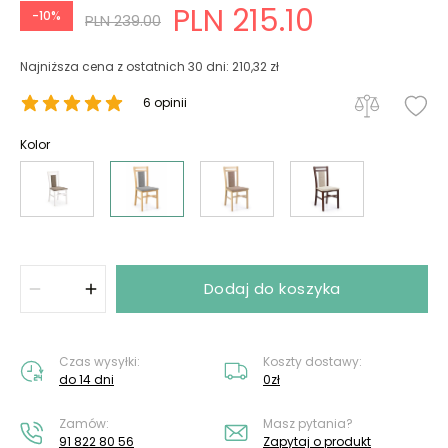
PLN 215.10
-10%
PLN 239.00
Najniższa cena z ostatnich 30 dni: 210,32 zł
6 opinii
Kolor
Dodaj do koszyka
Czas wysyłki:
Koszty dostawy:
do 14 dni
0zł
Zamów:
Masz pytania?
91 822 80 56
Zapytaj o produkt