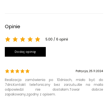
Opinie
5.00
6 opinii
Dodaj opinię
Patrycja
, 25.11.2024
Realizacja zamówienia po 10dniach, miało być do
7dni.Kontakt telefoniczny bez zarzutu.Ale na maila
odpowiedzi nie dostałam.Towar dobrze
zapakowany,zgodny z opisem.