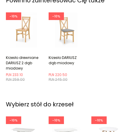
Powinno zainteresować Cię także
-10%
-10%
Krzesło drewniane
Krzesło DARIUSZ
DARIUSZ 2 dąb
dąb miodowy
miodowy
PLN 233.10
PLN 220.50
PLN 259.00
PLN 245.00
Wybierz stół do krzeseł
-10%
-10%
-10%