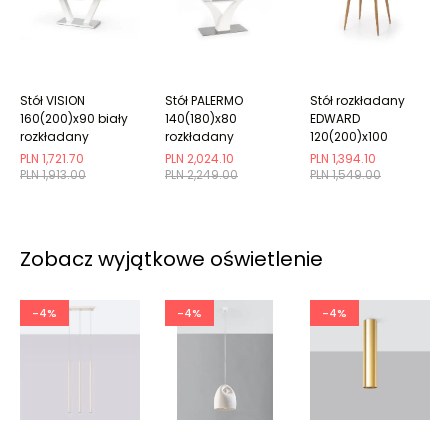
Stół VISION
Stół PALERMO
Stół rozkładany
160(200)x90 biały
140(180)x80
EDWARD
rozkładany
rozkładany
120(200)x100
biały/dąb
PLN 1,721.70
PLN 2,024.10
PLN 1,394.10
miodowy
PLN 1,913.00
PLN 2,249.00
PLN 1,549.00
Zobacz wyjątkowe oświetlenie
-4%
-4%
-4%