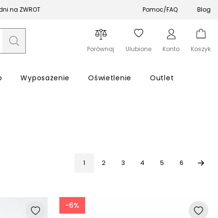
 dni na ZWROT
Pomoc/FAQ
Blog
Porównaj
Ulubione
Konto
Koszyk
o
Wyposażenie
Oświetlenie
Outlet
Zapomniałeś hasła?
1
2
3
4
5
6
Zaloguj się
-6%