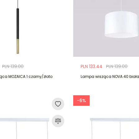
PLN 139.00
PLN 133.44
PLN 139.00
ca MOZAICA 1 czarny/złoto
Lampa wisząca NOVA 40 biał
-6%