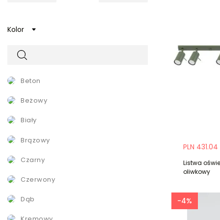
Kolor
beton
beżowy
biały
brązowy
PLN 431.04
czarny
Listwa oświe
oliwkowy
czerwony
dąb
-4%
kremowy