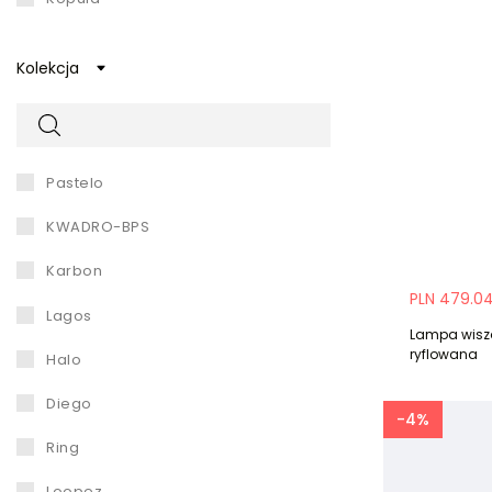
nieregularny
Kolekcja
owal
stożek
niereguralny
pastelo
brylant
KWADRO-BPS
cylindryczny
karbon
PLN 479.0
geometryczny
lagos
Lampa wisz
inny
ryflowana
halo
podłużny
diego
-4%
półkula
ring
loopez