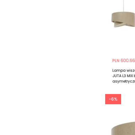
PLN 600.66
Lampa wisz
JUTA L3 MI
asymetrycz
-6%