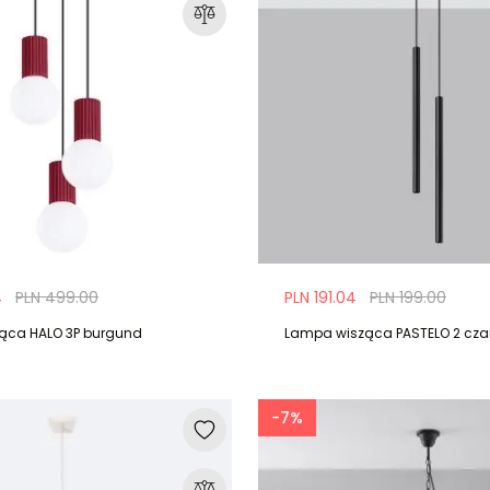
4
PLN 499.00
PLN 191.04
PLN 199.00
ąca HALO 3P burgund
Lampa wisząca PASTELO 2 cza
-7%