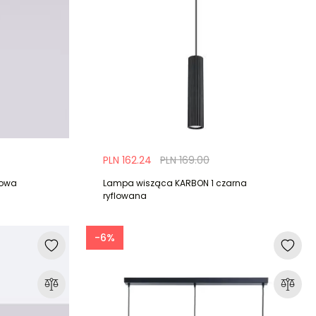
PLN 162.24
PLN 169.00
żowa
Lampa wisząca KARBON 1 czarna
ryflowana
-6%