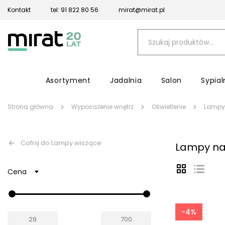
Kontakt
tel: 91 822 80 56
mirat@mirat.pl
Asortyment
Jadalnia
Salon
Sypial
Strona główna
Wyposażenie wnętrz
Oświetlenie
Lampy
Cofnij do Lampy wiszące
Lampy na
Cena
-4%