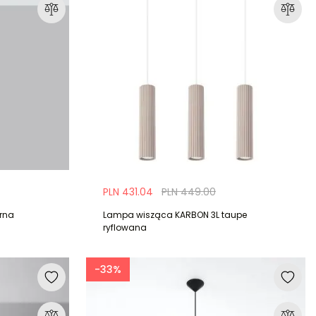
PLN 431.04
PLN 449.00
rna
Lampa wisząca KARBON 3L taupe
ryflowana
-33%