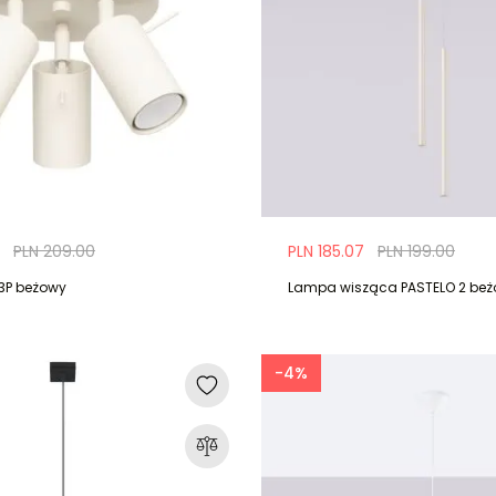
PLN 209.00
PLN 185.07
PLN 199.00
 3P beżowy
Lampa wisząca PASTELO 2 be
-4%