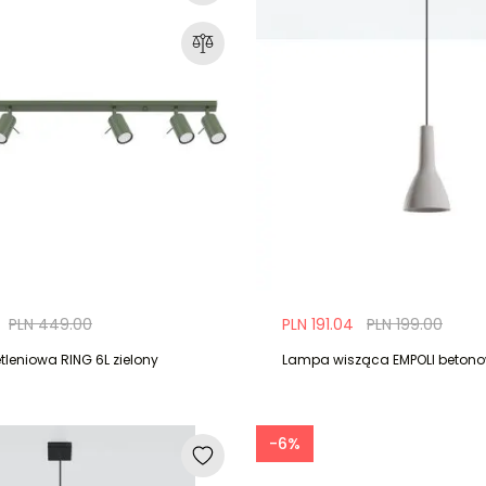
PLN 449.00
PLN 191.04
PLN 199.00
tleniowa RING 6L zielony
Lampa wisząca EMPOLI beton
-6%