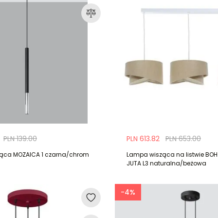
PLN 139.00
PLN 613.82
PLN 653.00
ąca MOZAICA 1 czarna/chrom
Lampa wisząca na listwie BO
JUTA L3 naturalna/beżowa
-4%