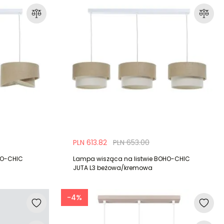
PLN 613.82
PLN 653.00
HO-CHIC
Lampa wisząca na listwie BOHO-CHIC
JUTA L3 beżowa/kremowa
-4%