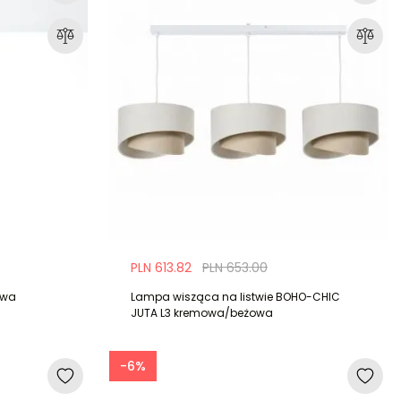
Nie masz konta?
Załóż konto
PLN 613.82
PLN 653.00
owa
Lampa wisząca na listwie BOHO-CHIC
JUTA L3 kremowa/beżowa
-6%