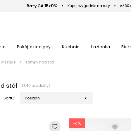
Raty CA 15x0%
Kupuj wygodnie na raty
Aż 30
nia
Pokój dziecięcy
Kuchnia
Łazienka
Biur
 wiszące
Lampy nad stół
d stół
(340 produkty)
Sortuj:
-4%