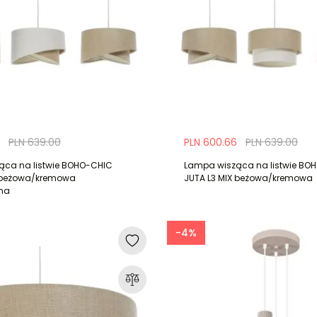
PLN 639.00
PLN 600.66
PLN 639.00
ąca na listwie BOHO-CHIC
Lampa wisząca na listwie BO
X beżowa/kremowa
JUTA L3 MIX beżowa/kremowa
na
-4%