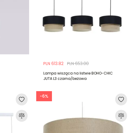
PLN 613.82
PLN 653.00
a
Lampa wisząca na listwie BOHO-CHIC
JUTA L3 czarna/beżowa
-6%