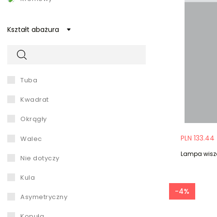
niebieski
Kształt abażura
pomarańczowy
srebrny
szary
tuba
transparentny
kwadrat
zielony
okrągły
złoty
PLN 133.44
walec
Lampa wisz
żółty
nie dotyczy
kula
-4%
asymetryczny
kopuła