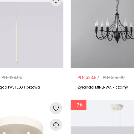
PLN 129.00
PLN 333.87
PLN 359.00
ąca PASTELO 1 beżowa
Żyrandol MINERWA 7 czarny
-7%