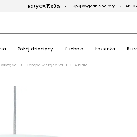
Raty CA 15x0%
Kupuj wygodnie na raty
Aż 30
nia
Pokój dziecięcy
Kuchnia
Łazienka
Biur
 wiszące
Lampa wisząca WHITE SEA biała