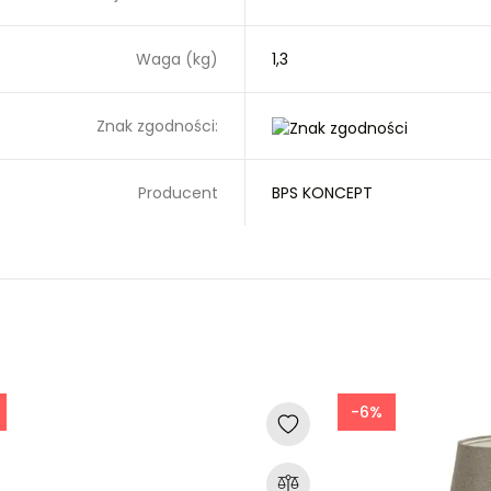
Waga (kg)
1,3
Znak zgodności:
Producent
BPS KONCEPT
-6%