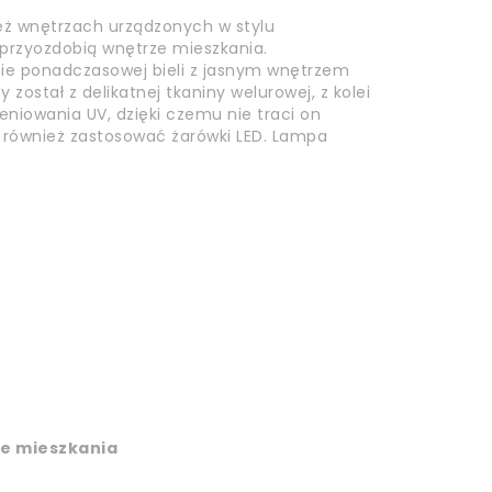
ież wnętrzach urządzonych w stylu
przyozdobią wnętrze mieszkania.
nie ponadczasowej bieli z jasnym wnętrzem
został z delikatnej tkaniny welurowej, z kolei
niowania UV, dzięki czemu nie traci on
 również zastosować żarówki LED. Lampa
e mieszkania