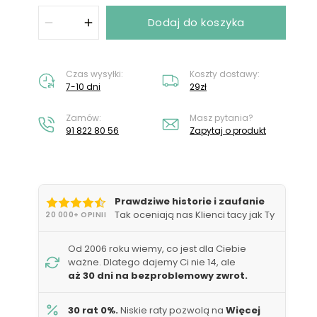
Nie masz konta?
Załóż konto
Dodaj do koszyka
Czas wysyłki:
Koszty dostawy:
7-10 dni
29zł
Zamów:
Masz pytania?
91 822 80 56
Zapytaj o produkt
Prawdziwe historie i zaufanie
Tak oceniają nas Klienci tacy jak Ty
20 000+ OPINII
Od 2006 roku wiemy, co jest dla Ciebie
ważne. Dlatego dajemy Ci nie 14, ale
aż 30 dni na bezproblemowy zwrot.
30 rat 0%.
Niskie raty pozwolą na
Więcej