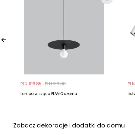
PLN 106.85
PLN 159.00
PLN
Lampa wisząca FLAVIO czarna
Lis
Zobacz dekoracje i dodatki do domu