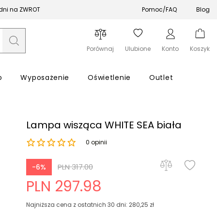
 dni na ZWROT
Pomoc/FAQ
Blog
Porównaj
Ulubione
Konto
Koszyk
o
Wyposażenie
Oświetlenie
Outlet
Lampa wisząca WHITE SEA biała
0 opinii
Zapomniałeś hasła?
PLN 317.00
-6%
PLN 297.98
Zaloguj się
Najniższa cena z ostatnich 30 dni: 280,25 zł