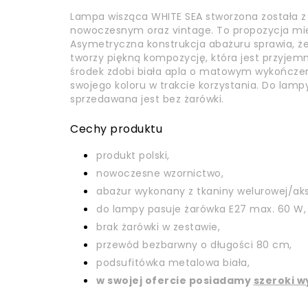
Lampa wisząca WHITE SEA stworzona została z 
nowoczesnym oraz vintage. To propozycja mie
Asymetryczna konstrukcja abażuru sprawia, że
tworzy piękną kompozycję, która jest przyjem
środek zdobi biała apla o matowym wykończeni
swojego koloru w trakcie korzystania. Do la
sprzedawana jest bez żarówki.
Cechy produktu
produkt polski,
nowoczesne wzornictwo,
abażur wykonany z tkaniny welurowej/ak
do lampy pasuje żarówka E27 max. 60 W,
brak żarówki w zestawie,
przewód bezbarwny o długości 80 cm,
podsufitówka metalowa biała,
w swojej ofercie posiadamy
szeroki w