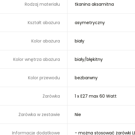
Rodzaj materiału
tkanina aksamitna
Kształt abażura
asymetryczny
Kolor abażura
biały
Kolor wnętrza abażura
biały/błękitny
Kolor przewodu
bezbarwny
Żarówka
1 x E27 max 60 Watt
Żarówka w zestawie
Nie
Informacje dodatkowe
- można stosować żarówki L