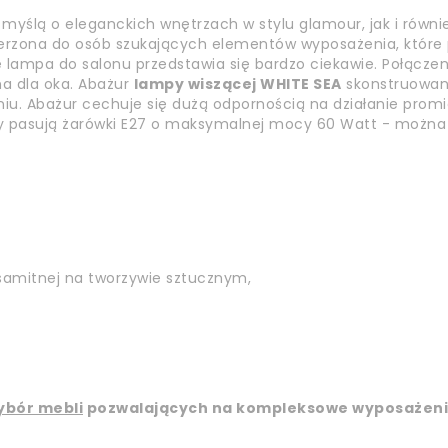
myślą o eleganckich wnętrzach w stylu glamour, jak i równ
rzona do osób szukających elementów wyposażenia, które 
 lampa do salonu przedstawia się bardzo ciekawie. Połącze
na dla oka. Abażur
lampy wiszącej WHITE SEA
skonstruowany 
u. Abażur cechuje się dużą odpornością na działanie promie
mpy pasują żarówki E27 o maksymalnej mocy 60 Watt - można
samitnej na tworzywie sztucznym,
ybór mebli
pozwalających na kompleksowe wyposażeni