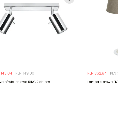
 143.04
PLN 149.00
PLN 362.84
PLN 
twa oświetleniowa RING 2 chrom
Lampa stołowa ENT