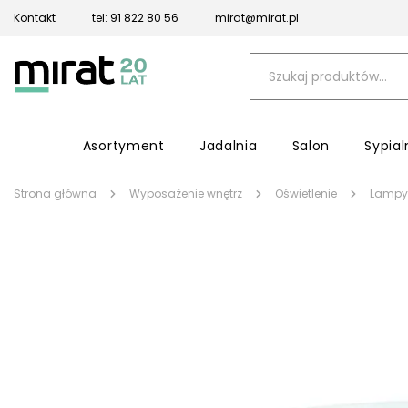
Kontakt
tel: 91 822 80 56
mirat@mirat.pl
Asortyment
Jadalnia
Salon
Sypial
Strona główna
Wyposażenie wnętrz
Oświetlenie
Lampy