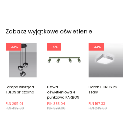
Zobacz wyjątkowe oświetlenie
-33%
-4%
-33%
Lampa wisząca
Listwa
Plafon HORUS 25
TULOS 3P czarna
oświetleniowa 4-
szary
punktowa KARBON
4L zielona oliwkowa
PLN 295.01
PLN 383.04
PLN 167.33
ryflowana
PLN 439.00
PLN 399.00
PLN 249.00