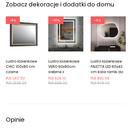
Zobacz dekoracje i dodatki do domu
-6%
-10%
-6%
Lustro łazienkowe
Lustro łazienkowe
Lustro łazienkowe
CHIC 100x80 cm
VERO 60x80cm
PALETTA LED 60x43
czarne
srebrne z
cm kolor ramki do
półmat/złote
oświetleniem LED
wyboru
PLN 1,417.52
PLN 629.10
PLN 892.06
PLN 1,508.00
PLN 699.00
PLN 949.00
Opinie