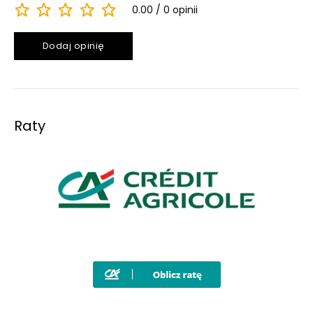
0.00
0 opinii
Dodaj opinię
Raty