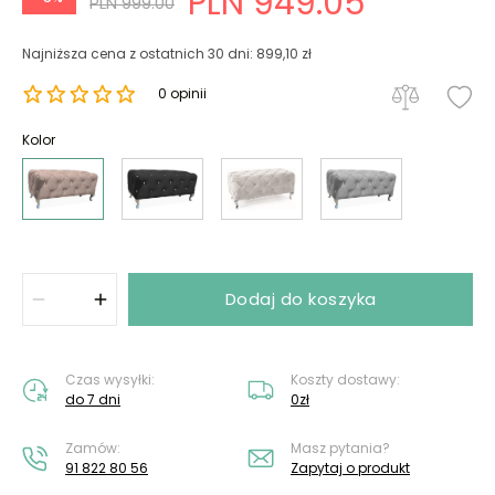
PLN 949.05
PLN 999.00
Najniższa cena z ostatnich 30 dni: 899,10 zł
0 opinii
Kolor
Dodaj do koszyka
Czas wysyłki:
Koszty dostawy:
do 7 dni
0zł
Zamów:
Masz pytania?
91 822 80 56
Zapytaj o produkt