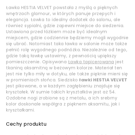
Ławka HESTIA VELVET powstała z myślą o pięknych
wnętrzach glamour, w których panuje przepych i
elegancja. Ławka to idealny dodatek do salonu, ale
również sypialni, gdzie zapewni miejsce do siedzenia.
Ustawiona przed łóżkiem może być idealnym
miejscem, gdzie codziennie będziemy mogli wygodnie
się ubrać. Natomiast taka ławka w salonie może także
pełnić rolę wygodnego podnóżka. Niezależnie od tego,
gdzie taką ławkę ustawimy, z pewnością upiększy
pomieszczenie. Opisywana
Ławka tapicerowana
jest
tkaniną aksamitną w beżowym kolorze. Materiał ten
jest nie tylko miły w dotyku, ale także pięknie mieni się
w promieniach słońca. Siedzisko
ławki HESTIA VELVET
jest pikowane, a w każdym zagłębieniu znajduje się
kryształek. W sumie takich kryształków jest aż 54.
Ozdobne nogi zrobione są z metalu, a ich srebrny
kolor doskonale współgra z pięknem aksamitu, jak i
kryształkami.
Cechy produktu