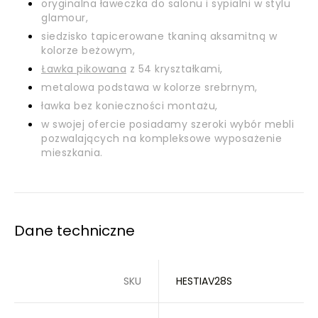
oryginalna ławeczka do salonu i sypialni w stylu
glamour,
siedzisko tapicerowane tkaniną aksamitną w
kolorze beżowym,
Ławka pikowana
z 54 kryształkami,
metalowa podstawa w kolorze srebrnym,
ławka bez konieczności montażu,
w swojej ofercie posiadamy szeroki wybór mebli
pozwalających na kompleksowe wyposażenie
mieszkania.
Dane techniczne
SKU
HESTIAV28S