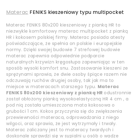
Materac
FENIKS kieszeniowy typu multipocket
Materac FENIKS 80x200 kieszeniowy z pianką HR to
niezwykle komfortowy materac multipocket z pianką
HR i kokosem polskiej firmy. Materac posiada atesty
poświadczające, że spełnia on polskie i europejskie
normy. Dzięki swojej budowie 7 strefowej budowie
materac zapewnia odpowiednie podparcie
naturalnych krzywizn kręgosłupa zapewniając w ten
sposób wysoki komfort snu. Zastosowanie kieszeni ze
sprężynami sprawia, że dwie osoby śpiące razem nie
odczuwają ruchów drugiej osoby, tak jak ma to
miejsce w materacach starszego typu.
Materac
FENIKS 80x200 kieszeniowy z pianką HR
odustronnie
został obłożony pianką wysokoelastyczną HR 4 cm , a
pod nią została umieszczona mata kokosowa o
grubości 1 cm. Kokos przyczynia się do zwiększenia
przewiewności materaca, odprowadzania z niego
wilgoci, oraz sprawia, że jest wytrzymały i trwały.
Materac zaliczany jest to materacy twardych i
doskonale sprawdzi się w sypialni u osób o wadze