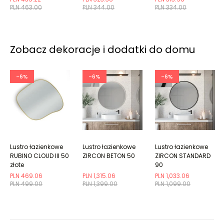
PLN 463.00
PLN 344.00
PLN 334.00
Zobacz dekoracje i dodatki do domu
-6%
-6%
-6%
Lustro łazienkowe
Lustro łazienkowe
Lustro łazienkowe
RUBINO CLOUD III 50
ZIRCON BETON 50
ZIRCON STANDARD
złote
90
PLN 469.06
PLN 1,315.06
PLN 1,033.06
PLN 499.00
PLN 1,399.00
PLN 1,099.00