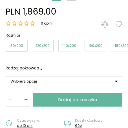
PLN 1,869.00
0 opinii
Rozmiar
80x200
120x200
140x200
160x200
180x20
Rodzaj pokrowca
*
Dodaj do koszyka
Czas wysyłki:
Koszty dostawy:
do 10 dni
69zł