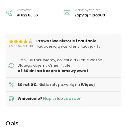
Zamów:
Masz pytania?
91 822 80 56
Zapytaj o produkt
Prawdziwe historie i zaufanie
Tak oceniają nas Klienci tacy jak Ty
20 000+ OPINII
Od 2006 roku wiemy, co jest dla Ciebie ważne.
Dlatego dajemy Ci nie 14, ale
aż 30 dni na bezproblemowy zwrot.
30 rat 0%.
Niskie raty pozwolą na
Więcej
Wniesienie?
Napisz
lub
zadzwoń
.
Opis