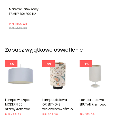
Materac lateksowy
FAMILY 80x200 H2
PLN 1,355.48
PLN 1,442.00
Zobacz wyjątkowe oświetlenie
-6%
-6%
-6%
Lampa wisząca
Lampa stołowa
Lampa stołowa
MODERN 60
ORIENT-D-B
ERUTAN kremowa
szara/kremowa
wielokolorowa/miedziana
PLN 435.22
PLN 323.36
PLN 313.96