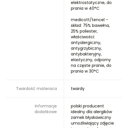
elektrostatyczne, do
prania w 40°C
medicott/tencel -
skład: 75% bawełna,
25% poliester,
właściwości:
antyalergiczny,
antygrzybiczny,
antybakteryjny,
elastyczny, odporny
na częste pranie, do
prania w 30°C
Twardość materaca
twardy
Informacje
polski producent
dodatkowe
idealny dla alergików
zamek błyskawiczny
umożliwiający zdjęcie