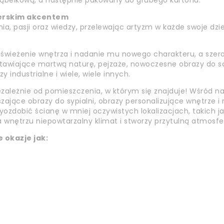
 bąbelkową, a następnie pakowany do grubego kartonu.
erskim akcentem
ia, pasji oraz wiedzy, przelewając artyzm w każde swoje dzieł
odświeżenie wnętrza i nadanie mu nowego charakteru, a sze
dstawiające martwą naturę, pejzaże, nowoczesne obrazy do s
industrialne i wiele, wiele innych.
ezależnie od pomieszczenia, w którym się znajduje! Wśród na
szające obrazy do sypialni, obrazy personalizujące wnętrze 
ozdobić ścianę w mniej oczywistych lokalizacjach, takich ja
 wnętrzu niepowtarzalny klimat i stworzy przytulną atmosfe
 okazje jak: