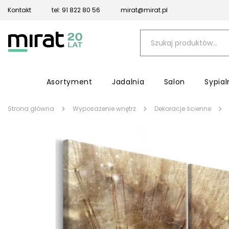
Kontakt
tel: 91 822 80 56
mirat@mirat.pl
Asortyment
Jadalnia
Salon
Sypial
Strona główna
Wyposażenie wnętrz
Dekoracje ścienne