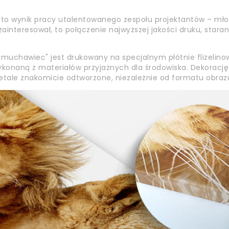
o wynik pracy utalentowanego zespołu projektantów – młody
 zainteresował, to połączenie najwyższej jakości druku, star
muchawiec" jest drukowany na specjalnym płótnie flizelino
wykonaną z materiałów przyjaznych dla środowiska. Dekorację 
 detale znakomicie odtworzone, niezależnie od formatu obraz