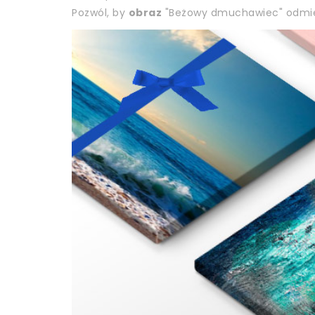
Pozwól, by
obraz
"Beżowy dmuchawiec" odmien