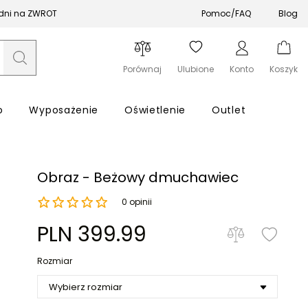
 dni na ZWROT
Pomoc/FAQ
Blog
Porównaj
Ulubione
Konto
Koszyk
o
Wyposażenie
Oświetlenie
Outlet
Obraz - Beżowy dmuchawiec
0 opinii
Zapomniałeś hasła?
PLN 399.99
Rozmiar
Zaloguj się