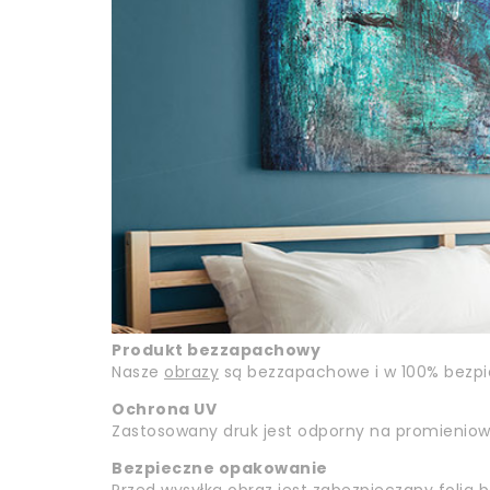
Produkt bezzapachowy
Nasze
obrazy
są bezzapachowe i w 100% bezpiec
Ochrona UV
Zastosowany druk jest odporny na promieniowan
Bezpieczne opakowanie