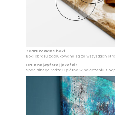
Zadrukowane boki
Boki obrazu zadrukowane są ze wszystkich str
Druk najwyższej jakości!
Specjalnego rodzaju płótno w połączeniu z odp