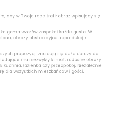
o, aby w Twoje ręce trafił obraz wpisujący się
roka gama wzorów zaspokoi każde gusta. W
alonu, obrazy abstrakcyjne, reprodukcje
szych propozycji znajdują się duże obrazy do
i nadające mu niezwykły klimat, radosne obrazy
k kuchnia, łazienka czy przedpokój. Niezależnie
rę dla wszystkich mieszkańców i gości.