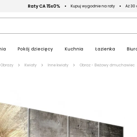
Raty CA 15x0%
Kupuj wygodnie na raty
Aż 30
nia
Pokój dziecięcy
Kuchnia
Łazienka
Biur
Obrazy
Kwiaty
Inne kwiaty
Obraz - Beżowy dmuchawiec