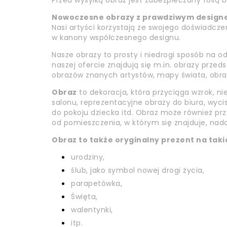
Przed wysyłką obraz jest zabezpieczany folią
Nowoczesne obrazy z prawdziwym design
Nasi artyści korzystają ze swojego doświadczen
w kanony współczesnego designu.
Nasze obrazy to prosty i niedrogi sposób na 
naszej ofercie znajdują się m.in. obrazy prze
obrazów znanych artystów, mapy świata, obrazy 
Obraz
to dekoracja, która przyciąga wzrok, ni
salonu, reprezentacyjne obrazy do biura, wyci
do pokoju dziecka itd. Obraz może również przy
od pomieszczenia, w którym się znajduje, nada
Obraz to także oryginalny prezent na takie
urodziny,
ślub, jako symbol nowej drogi życia,
parapetówka,
Święta,
walentynki,
itp.