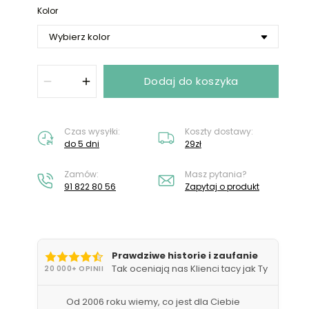
Nie masz konta?
Załóż konto
Kolor
Dodaj do koszyka
Czas wysyłki:
Koszty dostawy:
do 5 dni
29zł
Zamów:
Masz pytania?
91 822 80 56
Zapytaj o produkt
Prawdziwe historie i zaufanie
Tak oceniają nas Klienci tacy jak Ty
20 000+ OPINII
Od 2006 roku wiemy, co jest dla Ciebie