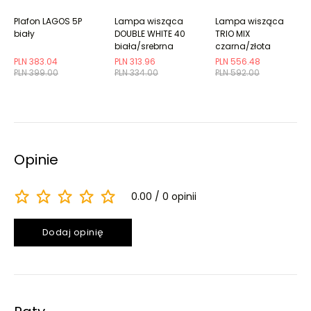
Plafon LAGOS 5P
Lampa wisząca
Lampa wisząca
biały
DOUBLE WHITE 40
TRIO MIX
biała/srebrna
czarna/złota
PLN 383.04
PLN 313.96
PLN 556.48
PLN 399.00
PLN 334.00
PLN 592.00
Opinie
0.00
0 opinii
Dodaj opinię