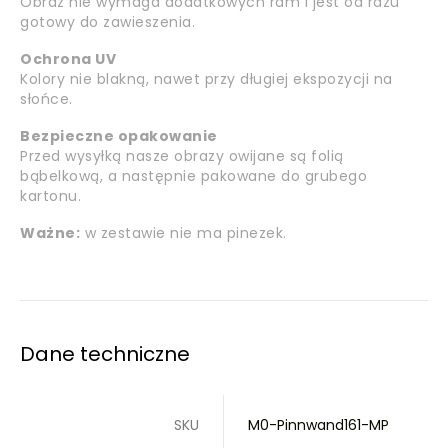
Obraz nie wymaga dodatkowych ram i jest od razu
gotowy do zawieszenia.
Ochrona UV
Kolory nie blakną, nawet przy długiej ekspozycji na
słońce.
Bezpieczne opakowanie
Przed wysyłką nasze obrazy owijane są folią
bąbelkową, a następnie pakowane do grubego
kartonu.
Ważne:
w zestawie nie ma pinezek.
Dane techniczne
SKU
M0-Pinnwand161-MP