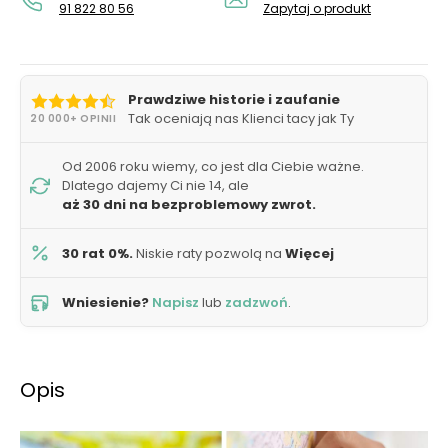
91 822 80 56
Zapytaj o produkt
Prawdziwe historie i zaufanie
Tak oceniają nas Klienci tacy jak Ty
20 000+ OPINII
Od 2006 roku wiemy, co jest dla Ciebie ważne.
Dlatego dajemy Ci nie 14, ale
aż 30 dni na bezproblemowy zwrot.
30 rat 0%.
Niskie raty pozwolą na
Więcej
Wniesienie?
Napisz
lub
zadzwoń
.
Opis