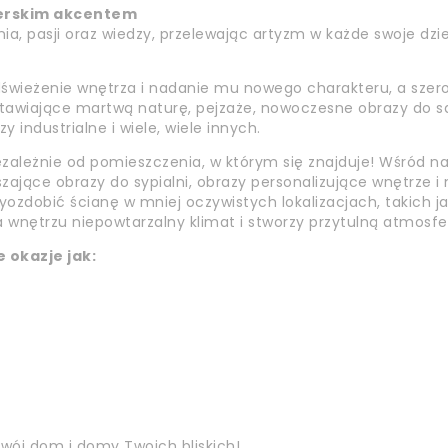
erskim akcentem
ia, pasji oraz wiedzy, przelewając artyzm w każde swoje dzieł
odświeżenie wnętrza i nadanie mu nowego charakteru, a sze
dstawiające martwą naturę, pejzaże, nowoczesne obrazy do s
industrialne i wiele, wiele innych.
ezależnie od pomieszczenia, w którym się znajduje! Wśród na
szające obrazy do sypialni, obrazy personalizujące wnętrze 
ozdobić ścianę w mniej oczywistych lokalizacjach, takich ja
 wnętrzu niepowtarzalny klimat i stworzy przytulną atmosfe
 okazje jak:
wój dom i domy Twoich bliskich!