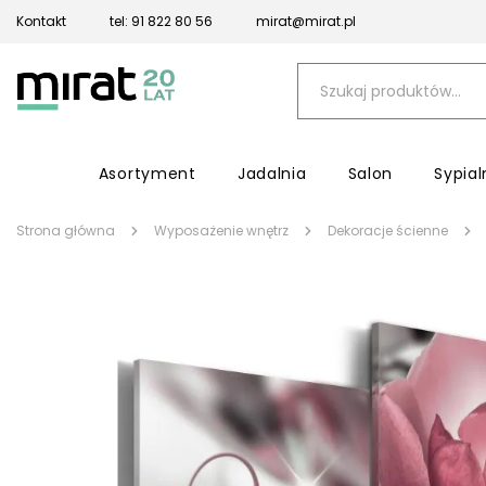
Kontakt
tel: 91 822 80 56
mirat@mirat.pl
Asortyment
Jadalnia
Salon
Sypial
Strona główna
Wyposażenie wnętrz
Dekoracje ścienne