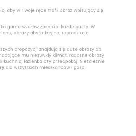
o, aby w Twoje ręce trafił obraz wpisujący się
roka gama wzorów zaspokoi każde gusta. W
alonu, obrazy abstrakcyjne, reprodukcje
szych propozycji znajdują się duże obrazy do
i nadające mu niezwykły klimat, radosne obrazy
k kuchnia, łazienka czy przedpokój. Niezależnie
rę dla wszystkich mieszkańców i gości.