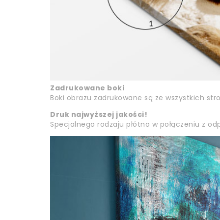
Zadrukowane boki
Boki obrazu zadrukowane są ze wszystkich str
Druk najwyższej jakości!
Specjalnego rodzaju płótno w połączeniu z odp