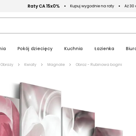
Raty CA 15x0%
Kupuj wygodnie na raty
Aż 30
nia
Pokój dziecięcy
Kuchnia
Łazienka
Biur
Obrazy
Kwiaty
Magnolie
Obraz - Rubinowa bogini