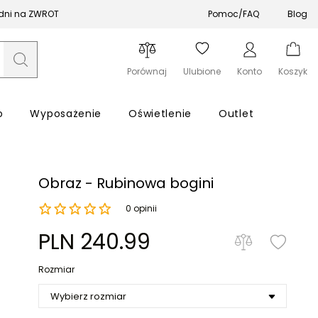
 dni na ZWROT
Pomoc/FAQ
Blog
Porównaj
Ulubione
Konto
Koszyk
o
Wyposażenie
Oświetlenie
Outlet
Obraz - Rubinowa bogini
0 opinii
Zapomniałeś hasła?
PLN 240.99
Rozmiar
Zaloguj się