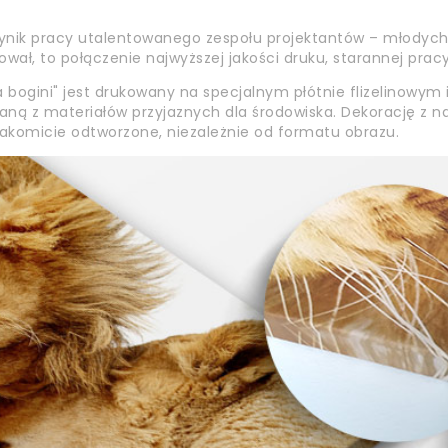
ynik pracy utalentowanego zespołu projektantów – młodych 
sował, to połączenie najwyższej jakości druku, starannej pra
bogini" jest drukowany na specjalnym płótnie flizelinowym 
aną z materiałów przyjaznych dla środowiska. Dekorację z naj
znakomicie odtworzone, niezależnie od formatu obrazu.