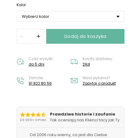
Nie masz konta?
Załóż konto
Kolor
Dodaj do koszyka
Czas wysyłki:
Koszty dostawy:
do 5 dni
29zł
Zamów:
Masz pytania?
91 822 80 56
Zapytaj o produkt
Prawdziwe historie i zaufanie
Tak oceniają nas Klienci tacy jak Ty
20 000+ OPINII
Od 2006 roku wiemy, co jest dla Ciebie