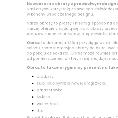
Nowoczesne obrazy z prawdziwym design
Nasi artyści korzystają ze swojego doświadczen
w kanony współczesnego designu.
Nasze obrazy to prosty i niedrogi sposób na 
naszej ofercie znajdują się m.in. obrazy prze
obrazów znanych artystów, mapy świata, obrazy 
Obraz
to dekoracja, która przyciąga wzrok, ni
salonu, reprezentacyjne obrazy do biura, wyci
do pokoju dziecka itd. Obraz może również przy
od pomieszczenia, w którym się znajduje, nada
Obraz to także oryginalny prezent na takie
urodziny,
ślub, jako symbol nowej drogi życia,
parapetówka,
Święta,
walentynki,
itp.
Pozwól, by
obraz
"Rubinowa bogini" odmienił T