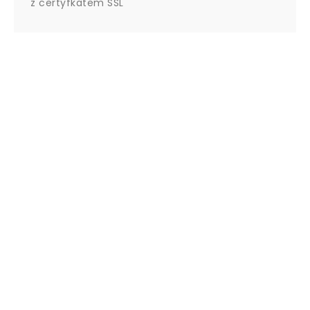
z certyfkatem SSL