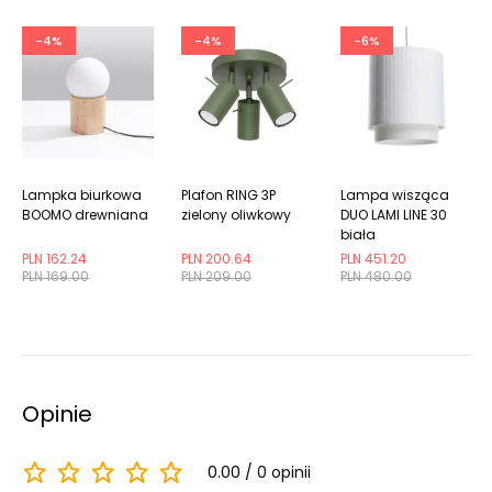
-4%
-4%
-6%
Lampka biurkowa
Plafon RING 3P
Lampa wisząca
BOOMO drewniana
zielony oliwkowy
DUO LAMI LINE 30
biała
PLN 162.24
PLN 200.64
PLN 451.20
PLN 169.00
PLN 209.00
PLN 480.00
Opinie
0.00
0 opinii