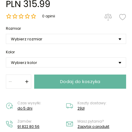
PLN 315.99
0 opinii
Rozmiar
Kolor
Dodaj do koszyka
Czas wysyłki:
Koszty dostawy:
do 5 dni
29zł
Zamów:
Masz pytania?
91 822 80 56
Zapytaj o produkt