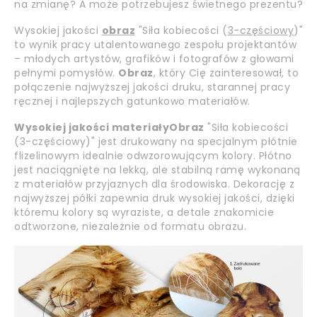
na zmianę? A może potrzebujesz świetnego prezentu?
Wysokiej jakości
obraz
"Siła kobiecości (
3-częściowy
)"
to wynik pracy utalentowanego zespołu projektantów
– młodych artystów, grafików i fotografów z głowami
pełnymi pomysłów.
Obraz
, który Cię zainteresował, to
połączenie najwyższej jakości druku, starannej pracy
ręcznej i najlepszych gatunkowo materiałów.
Wysokiej jakości materiały
Obraz
"Siła kobiecości
(3-częściowy)" jest drukowany na specjalnym płótnie
flizelinowym idealnie odwzorowującym kolory. Płótno
jest naciągnięte na lekką, ale stabilną ramę wykonaną
z materiałów przyjaznych dla środowiska. Dekorację z
najwyższej półki zapewnia druk wysokiej jakości, dzięki
któremu kolory są wyraziste, a detale znakomicie
odtworzone, niezależnie od formatu obrazu.