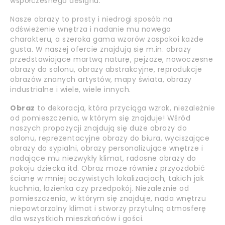
współczesnego designu.
Nasze obrazy to prosty i niedrogi sposób na
odświeżenie wnętrza i nadanie mu nowego
charakteru, a szeroka gama wzorów zaspokoi każde
gusta. W naszej ofercie znajdują się m.in. obrazy
przedstawiające martwą naturę, pejzaże, nowoczesne
obrazy do salonu, obrazy abstrakcyjne, reprodukcje
obrazów znanych artystów, mapy świata, obrazy
industrialne i wiele, wiele innych.
Obraz
to dekoracja, która przyciąga wzrok, niezależnie
od pomieszczenia, w którym się znajduje! Wśród
naszych propozycji znajdują się duże obrazy do
salonu, reprezentacyjne obrazy do biura, wyciszające
obrazy do sypialni, obrazy personalizujące wnętrze i
nadające mu niezwykły klimat, radosne obrazy do
pokoju dziecka itd. Obraz może również przyozdobić
ścianę w mniej oczywistych lokalizacjach, takich jak
kuchnia, łazienka czy przedpokój. Niezależnie od
pomieszczenia, w którym się znajduje, nada wnętrzu
niepowtarzalny klimat i stworzy przytulną atmosferę
dla wszystkich mieszkańców i gości.