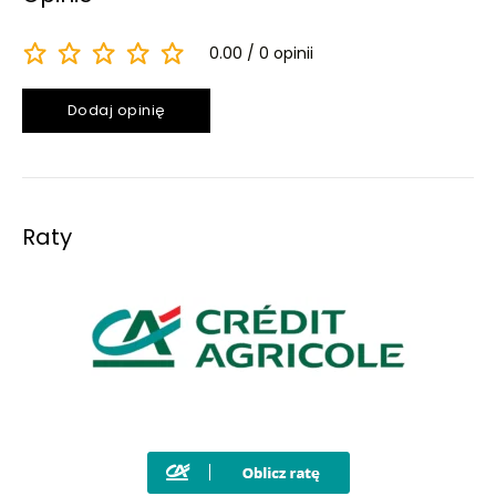
0.00
0 opinii
Dodaj opinię
Raty