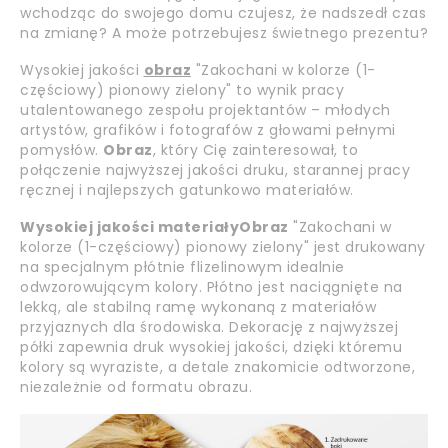
wchodząc do swojego domu czujesz, że nadszedł czas
na zmianę? A może potrzebujesz świetnego prezentu?
Wysokiej jakości
obraz
"Zakochani w kolorze (1-
częściowy) pionowy zielony" to wynik pracy
utalentowanego zespołu projektantów – młodych
artystów, grafików i fotografów z głowami pełnymi
pomysłów.
Obraz
, który Cię zainteresował, to
połączenie najwyższej jakości druku, starannej pracy
ręcznej i najlepszych gatunkowo materiałów.
Wysokiej jakości materiały
Obraz
"Zakochani w
kolorze (1-częściowy) pionowy zielony" jest drukowany
na specjalnym płótnie flizelinowym idealnie
odwzorowującym kolory. Płótno jest naciągnięte na
lekką, ale stabilną ramę wykonaną z materiałów
przyjaznych dla środowiska. Dekorację z najwyższej
półki zapewnia druk wysokiej jakości, dzięki któremu
kolory są wyraziste, a detale znakomicie odtworzone,
niezależnie od formatu obrazu.