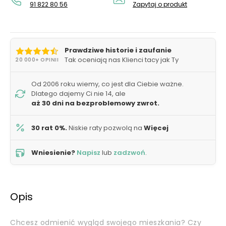
91 822 80 56
Zapytaj o produkt
Prawdziwe historie i zaufanie
Tak oceniają nas Klienci tacy jak Ty
20 000+ OPINII
Od 2006 roku wiemy, co jest dla Ciebie ważne.
Dlatego dajemy Ci nie 14, ale
aż 30 dni na bezproblemowy zwrot.
30 rat 0%.
Niskie raty pozwolą na
Więcej
Wniesienie?
Napisz
lub
zadzwoń
.
Opis
Chcesz odmienić wygląd swojego mieszkania? Czy