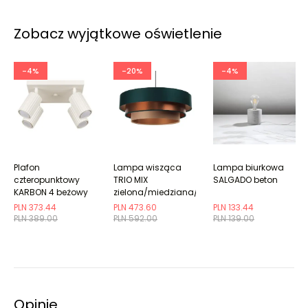
Zobacz wyjątkowe oświetlenie
-4%
-20%
-4%
Plafon
Lampa wisząca
Lampa biurkowa
czteropunktowy
TRIO MIX
SALGADO beton
KARBON 4 beżowy
zielona/miedziana/beżowa
kwadratowy
PLN 373.44
PLN 473.60
PLN 133.44
PLN 389.00
PLN 592.00
PLN 139.00
Opinie