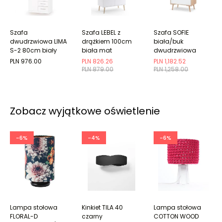
Szafa
Szafa LEBEL z
Szafa SOFIE
dwudrzwiowa LIMA
drążkiem 100cm
biała/buk
S-2 80cm biały
biała mat
dwudrzwiowa
połysk
PLN 976.00
PLN 826.26
PLN 1,182.52
PLN 879.00
PLN 1,258.00
Zobacz wyjątkowe oświetlenie
-6%
-4%
-6%
Lampa stołowa
Kinkiet TILA 40
Lampa stołowa
FLORAL-D
czarny
COTTON WOOD