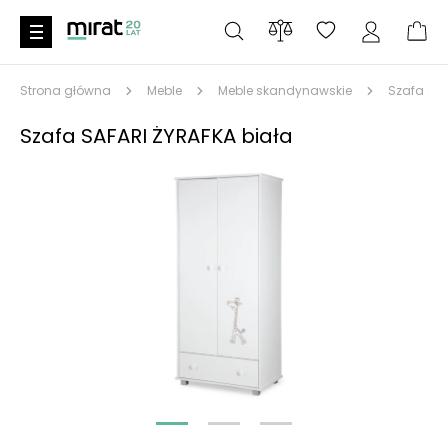
Strona główna
Meble
Meble skandynawskie
Szafa SAF
Szafa SAFARI ŻYRAFKA biała