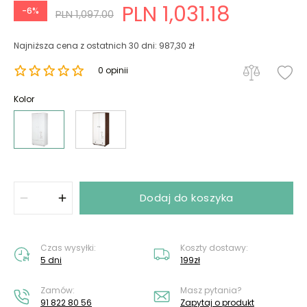
PLN 1,031.18
-6%
PLN 1,097.00
Najniższa cena z ostatnich 30 dni: 987,30 zł
0 opinii
Kolor
Dodaj do koszyka
Czas wysyłki:
Koszty dostawy:
5 dni
199zł
Zamów:
Masz pytania?
91 822 80 56
Zapytaj o produkt