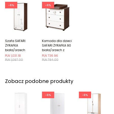
-6%
-6%
Szafa SAFARI
Komoda dla dzieci
ŻYRAFKA
SAFARI ŻYRAFKA 90
biała/orzech
biała/orzech z
przewijakiem
PLN 1,031.18
PLN 736.96
PLN 1,097.00
PLN 784.00
Zobacz podobne produkty
-6%
-6%