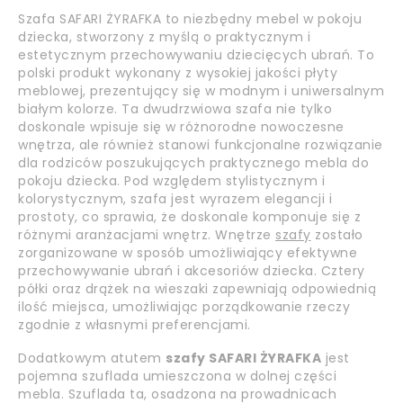
Szafa SAFARI ŻYRAFKA to niezbędny mebel w pokoju
dziecka, stworzony z myślą o praktycznym i
estetycznym przechowywaniu dziecięcych ubrań. To
polski produkt wykonany z wysokiej jakości płyty
meblowej, prezentujący się w modnym i uniwersalnym
białym kolorze. Ta dwudrzwiowa szafa nie tylko
doskonale wpisuje się w różnorodne nowoczesne
wnętrza, ale również stanowi funkcjonalne rozwiązanie
dla rodziców poszukujących praktycznego mebla do
pokoju dziecka. Pod względem stylistycznym i
kolorystycznym, szafa jest wyrazem elegancji i
prostoty, co sprawia, że doskonale komponuje się z
różnymi aranżacjami wnętrz. Wnętrze
szafy
zostało
zorganizowane w sposób umożliwiający efektywne
przechowywanie ubrań i akcesoriów dziecka. Cztery
półki oraz drążek na wieszaki zapewniają odpowiednią
ilość miejsca, umożliwiając porządkowanie rzeczy
zgodnie z własnymi preferencjami.
Dodatkowym atutem
szafy SAFARI ŻYRAFKA
jest
pojemna szuflada umieszczona w dolnej części
mebla. Szuflada ta, osadzona na prowadnicach