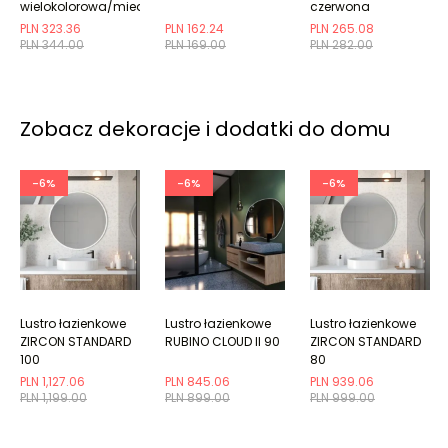
wielokolorowa/miedziana
czerwona
PLN 323.36
PLN 162.24
PLN 265.08
PLN 344.00
PLN 169.00
PLN 282.00
Zobacz dekoracje i dodatki do domu
-6%
-6%
-6%
Lustro łazienkowe
Lustro łazienkowe
Lustro łazienkowe
ZIRCON STANDARD
RUBINO CLOUD II 90
ZIRCON STANDARD
100
80
PLN 1,127.06
PLN 845.06
PLN 939.06
PLN 1,199.00
PLN 899.00
PLN 999.00