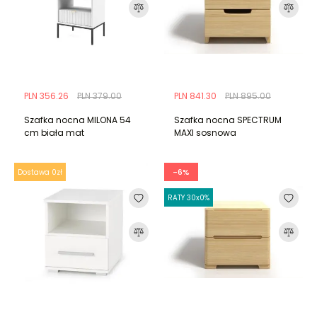
PLN 356.26
PLN 379.00
PLN 841.30
PLN 895.00
Szafka nocna MILONA 54
Szafka nocna SPECTRUM
cm biała mat
MAXI sosnowa
-6%
Dostawa 0zł
RATY 30x0%