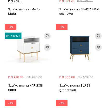
PLN 279.00
PLN 873.26
PLN 929.00
Szafka nocna LIMA SN1
Szafka nocna SPARTA MAXI
biała
sosnowa
-6%
-6%
RATY 30x0%
PLN 926.84
PLN 986.00
PLN 506.66
PLN 539.00
Szafka nocna HARMONI
Szafka nocna BLU 2S
biała
granatowa
-6%
-6%