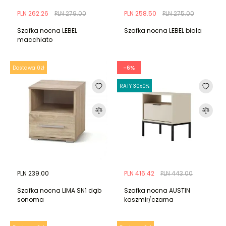
PLN 262.26
PLN 279.00
PLN 258.50
PLN 275.00
Szafka nocna LEBEL
Szafka nocna LEBEL biała
macchiato
-6%
Dostawa 0zł
RATY 30x0%
PLN 239.00
PLN 416.42
PLN 443.00
Szafka nocna LIMA SN1 dąb
Szafka nocna AUSTIN
sonoma
kaszmir/czarna