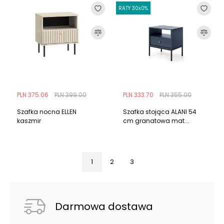
RATY 30x0%
PLN 375.06
PLN 399.00
PLN 333.70
PLN 355.00
Szafka nocna ELLEN
Szafka stojąca ALANI 54
kaszmir
cm granatowa mat...
1
2
3
Darmowa dostawa