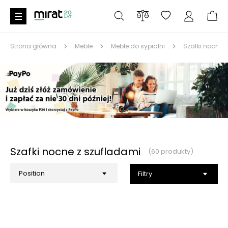
Strona główna
Meble
Meble do sypialni
Szafki nocne
Szafki nocne z szufladami
(60 produkty)
Filtry