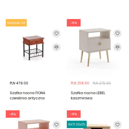
-6%
Dostawa 0zł
PLN 479.00
PLN 258.50
PLN 275.00
Szafka nocna FIONA
Szafka nocna LEBEL
czereśnia antyczna
kaszmirowa
-6%
-6%
RATY 30x0%