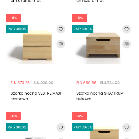
cm czarna mat
cm szara mat
-6%
-6%
RATY 30x0%
RATY 30x0%
PLN 873.26
PLN 929.00
PLN 680.56
PLN 724.00
Szafka nocna VESTRE MAXI
Szafka nocna SPECTRUM
sosnowa
bukowa
-6%
-6%
RATY 30x0%
RATY 30x0%