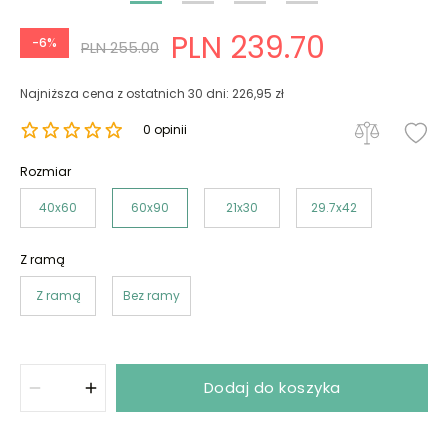
PLN 239.70
-6%
PLN 255.00
Najniższa cena z ostatnich 30 dni: 226,95 zł
0 opinii
Rozmiar
40x60
60x90
21x30
29.7x42
Z ramą
Z ramą
Bez ramy
Dodaj do koszyka