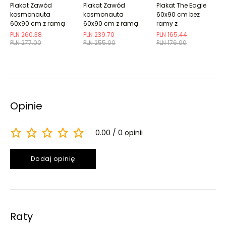
Plakat Zawód
Plakat Zawód
Plakat The Eagle
kosmonauta
kosmonauta
60x90 cm bez
60x90 cm z ramą
60x90 cm z ramą
ramy z
czarną z
czarną bez
marginesem
PLN 260.38
PLN 239.70
PLN 165.44
marginesem
marginesu
PLN 277.00
PLN 255.00
PLN 176.00
Opinie
0.00
0 opinii
Dodaj opinię
Raty