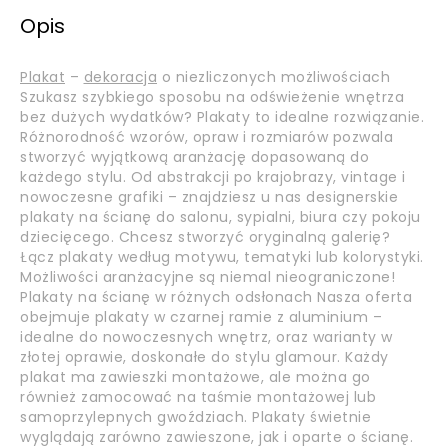
Opis
Plakat
–
dekoracja
o niezliczonych możliwościach
Szukasz szybkiego sposobu na odświeżenie wnętrza
bez dużych wydatków? Plakaty to idealne rozwiązanie.
Różnorodność wzorów, opraw i rozmiarów pozwala
stworzyć wyjątkową aranżację dopasowaną do
każdego stylu. Od abstrakcji po krajobrazy, vintage i
nowoczesne grafiki – znajdziesz u nas designerskie
plakaty na ścianę do salonu, sypialni, biura czy pokoju
dziecięcego. Chcesz stworzyć oryginalną galerię?
Łącz plakaty według motywu, tematyki lub kolorystyki.
Możliwości aranżacyjne są niemal nieograniczone!
Plakaty na ścianę w różnych odsłonach Nasza oferta
obejmuje plakaty w czarnej ramie z aluminium –
idealne do nowoczesnych wnętrz, oraz warianty w
złotej oprawie, doskonałe do stylu glamour. Każdy
plakat ma zawieszki montażowe, ale można go
również zamocować na taśmie montażowej lub
samoprzylepnych gwoździach. Plakaty świetnie
wyglądają zarówno zawieszone, jak i oparte o ścianę.