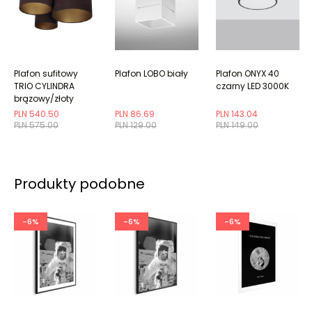
Plafon sufitowy
Plafon LOBO biały
Plafon ONYX 40
TRIO CYLINDRA
czarny LED 3000K
brązowy/złoty
potrójny
PLN 540.50
PLN 86.69
PLN 143.04
PLN 575.00
PLN 129.00
PLN 149.00
Produkty podobne
-6%
-6%
-6%