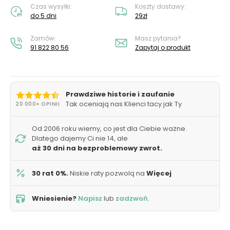
Czas wysyłki:
Koszty dostawy:
do 5 dni
29zł
Zamów:
Masz pytania?
91 822 80 56
Zapytaj o produkt
Prawdziwe historie i zaufanie
Tak oceniają nas Klienci tacy jak Ty
20 000+ OPINII
Od 2006 roku wiemy, co jest dla Ciebie ważne.
Dlatego dajemy Ci nie 14, ale
aż 30 dni na bezproblemowy zwrot.
30 rat 0%.
Niskie raty pozwolą na
Więcej
Wniesienie?
Napisz
lub
zadzwoń
.