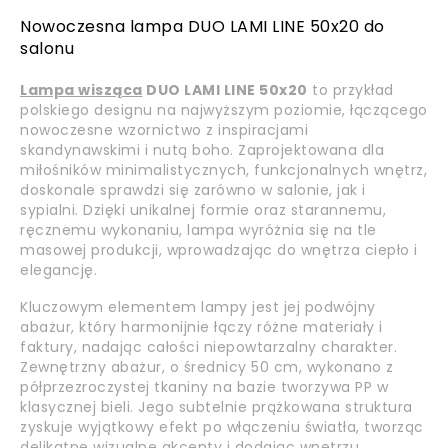
Nowoczesna lampa DUO LAMI LINE 50x20 do
salonu
Lampa wisząca
DUO LAMI LINE 50x20
to przykład
polskiego designu na najwyższym poziomie, łączącego
nowoczesne wzornictwo z inspiracjami
skandynawskimi i nutą boho. Zaprojektowana dla
miłośników minimalistycznych, funkcjonalnych wnętrz,
doskonale sprawdzi się zarówno w salonie, jak i
sypialni. Dzięki unikalnej formie oraz starannemu,
ręcznemu wykonaniu, lampa wyróżnia się na tle
masowej produkcji, wprowadzając do wnętrza ciepło i
elegancję.
Kluczowym elementem lampy jest jej podwójny
abażur, który harmonijnie łączy różne materiały i
faktury, nadając całości niepowtarzalny charakter.
Zewnętrzny abażur, o średnicy 50 cm, wykonano z
półprzezroczystej tkaniny na bazie tworzywa PP w
klasycznej bieli. Jego subtelnie prążkowana struktura
zyskuje wyjątkowy efekt po włączeniu światła, tworząc
delikatne wizualne akcenty i dodając wnętrzu