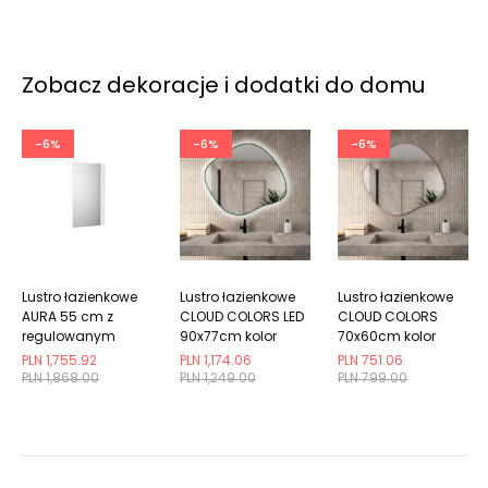
Zobacz dekoracje i dodatki do domu
-6%
-6%
-6%
Lustro łazienkowe
Lustro łazienkowe
Lustro łazienkowe
AURA 55 cm z
CLOUD COLORS LED
CLOUD COLORS
regulowanym
90x77cm kolor
70x60cm kolor
podświetleniem LED
ramki do wyboru
ramki do wyboru
PLN 1,755.92
PLN 1,174.06
PLN 751.06
PLN 1,868.00
PLN 1,249.00
PLN 799.00