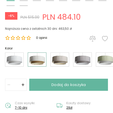
PLN 484.10
-6%
PLN 515.00
Najniższa cena z ostatnich 30 dni: 463,50 zł
0 opinii
Kolor
Dodaj do koszyka
Czas wysyłki:
Koszty dostawy:
7-10 dni
29zł