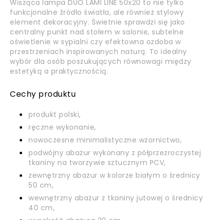
Wisząca lampa DUO LAMI LINE 50x20 to nie tylko
funkcjonalne źródło światła, ale również stylowy
element dekoracyjny. Świetnie sprawdzi się jako
centralny punkt nad stołem w salonie, subtelne
oświetlenie w sypialni czy efektowna ozdoba w
przestrzeniach inspirowanych naturą. To idealny
wybór dla osób poszukujących równowagi między
estetyką a praktycznością.
Cechy produktu
produkt polski,
ręczne wykonanie,
nowoczesne minimalistyczne wzornictwo,
podwójny abażur wykonany z półprzezroczystej
tkaniny na tworzywie sztucznym PCV,
zewnętrzny abażur w kolorze białym o średnicy
50 cm,
wewnętrzny abażur z tkaniny jutowej o średnicy
40 cm,