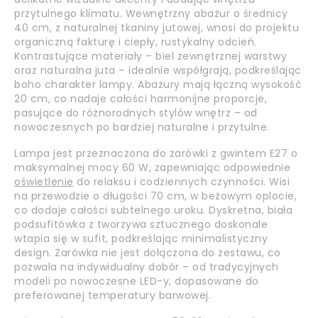
przytulnego klimatu. Wewnętrzny abażur o średnicy
40 cm, z naturalnej tkaniny jutowej, wnosi do projektu
organiczną fakturę i ciepły, rustykalny odcień.
Kontrastujące materiały – biel zewnętrznej warstwy
oraz naturalna juta – idealnie współgrają, podkreślając
boho charakter lampy. Abażury mają łączną wysokość
20 cm, co nadaje całości harmonijne proporcje,
pasujące do różnorodnych stylów wnętrz – od
nowoczesnych po bardziej naturalne i przytulne.
Lampa jest przeznaczona do żarówki z gwintem E27 o
maksymalnej mocy 60 W, zapewniając odpowiednie
oświetlenie
do relaksu i codziennych czynności. Wisi
na przewodzie o długości 70 cm, w beżowym oplocie,
co dodaje całości subtelnego uroku. Dyskretna, biała
podsufitówka z tworzywa sztucznego doskonale
wtapia się w sufit, podkreślając minimalistyczny
design. Żarówka nie jest dołączona do zestawu, co
pozwala na indywidualny dobór – od tradycyjnych
modeli po nowoczesne LED-y, dopasowane do
preferowanej temperatury barwowej.