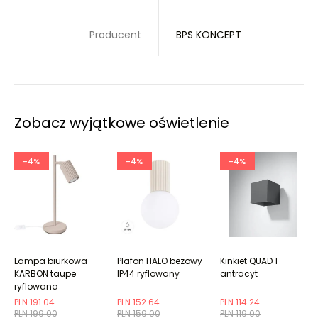
Producent
BPS KONCEPT
Zobacz wyjątkowe oświetlenie
-4%
-4%
-4%
Lampa biurkowa
Plafon HALO beżowy
Kinkiet QUAD 1
KARBON taupe
IP44 ryflowany
antracyt
ryflowana
PLN 191.04
PLN 152.64
PLN 114.24
PLN 199.00
PLN 159.00
PLN 119.00