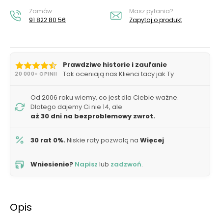
Zamów:
Masz pytania?
91 822 80 56
Zapytaj o produkt
Prawdziwe historie i zaufanie
Tak oceniają nas Klienci tacy jak Ty
20 000+ OPINII
Od 2006 roku wiemy, co jest dla Ciebie ważne.
Dlatego dajemy Ci nie 14, ale
aż 30 dni na bezproblemowy zwrot.
30 rat 0%.
Niskie raty pozwolą na
Więcej
Wniesienie?
Napisz
lub
zadzwoń
.
Opis