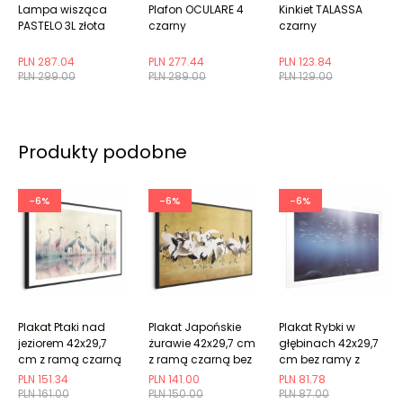
Lampa wisząca
Plafon OCULARE 4
Kinkiet TALASSA
PASTELO 3L złota
czarny
czarny
PLN 287.04
PLN 277.44
PLN 123.84
PLN 299.00
PLN 289.00
PLN 129.00
Produkty podobne
-6%
-6%
-6%
Plakat Ptaki nad
Plakat Japońskie
Plakat Rybki w
jeziorem 42x29,7
żurawie 42x29,7 cm
głębinach 42x29,7
cm z ramą czarną
z ramą czarną bez
cm bez ramy z
z marginesem
marginesu
marginesem
PLN 151.34
PLN 141.00
PLN 81.78
PLN 161.00
PLN 150.00
PLN 87.00