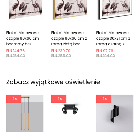
Plakat Malowane
Plakat Malowane
Plakat Malowane
czaple 90x60 cm
czaple 90x60 cm z
czaple 30x21 cm z
bez ramy bez
ramą złotą bez
ramą czarną z
marginesu
marginesu
marginesem
PLN 144.76
PLN 239.70
PLN 97.76
PLN 154.00
PLN 255.00
PLN 104.00
Zobacz wyjątkowe oświetlenie
-4%
-4%
-4%