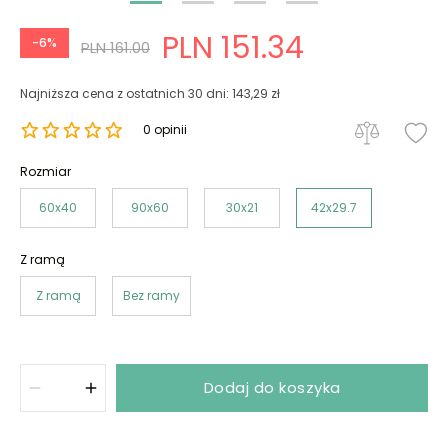
PLN 151.34
-6%
PLN 161.00
Najniższa cena z ostatnich 30 dni: 143,29 zł
0 opinii
Rozmiar
60x40
90x60
30x21
42x29.7
Z ramą
Z ramą
Bez ramy
Dodaj do koszyka