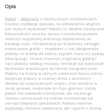
Opis
Plakat
–
dekoracja
o niezliczonych możliwościach
Szukasz szybkiego sposobu na odświeżenie wnętrza
bez dużych wydatków? Plakaty to idealne rozwiązanie.
Różnorodność wzorów, opraw i rozmiarów pozwala
stworzyć wyjątkową aranżację dopasowaną do
każdego stylu. Od abstrakcji po krajobrazy, vintage i
nowoczesne grafiki – znajdziesz u nas designerskie
plakaty na ścianę do salonu, sypialni, biura czy pokoju
dziecięcego. Chcesz stworzyć oryginalną galerię?
Łącz plakaty według motywu, tematyki lub kolorystyki.
Możliwości aranżacyjne są niemal nieograniczone!
Plakaty na ścianę w różnych odsłonach Nasza oferta
obejmuje plakaty w czarnej ramie z aluminium –
idealne do nowoczesnych wnętrz, oraz warianty w
złotej oprawie, doskonałe do stylu glamour. Każdy
plakat ma zawieszki montażowe, ale można go
również zamocować na taśmie montażowej lub
samoprzylepnych gwoździach. Plakaty świetnie
wyglądają zarówno zawieszone, jak i oparte o ścianę.