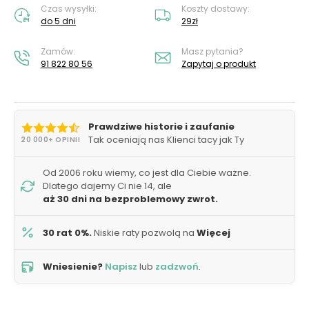
Czas wysyłki:
Koszty dostawy:
do 5 dni
29zł
Zamów:
Masz pytania?
91 822 80 56
Zapytaj o produkt
Prawdziwe historie i zaufanie
Tak oceniają nas Klienci tacy jak Ty
20 000+ OPINII
Od 2006 roku wiemy, co jest dla Ciebie ważne.
Dlatego dajemy Ci nie 14, ale
aż 30 dni na bezproblemowy zwrot.
30 rat 0%.
Niskie raty pozwolą na
Więcej
Wniesienie?
Napisz
lub
zadzwoń
.