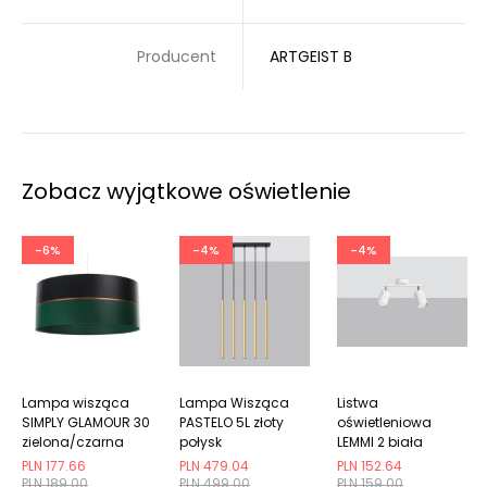
Producent
ARTGEIST B
Zobacz wyjątkowe oświetlenie
-6%
-4%
-4%
Lampa wisząca
Lampa Wisząca
Listwa
SIMPLY GLAMOUR 30
PASTELO 5L złoty
oświetleniowa
zielona/czarna
połysk
LEMMI 2 biała
PLN 177.66
PLN 479.04
PLN 152.64
PLN 189.00
PLN 499.00
PLN 159.00