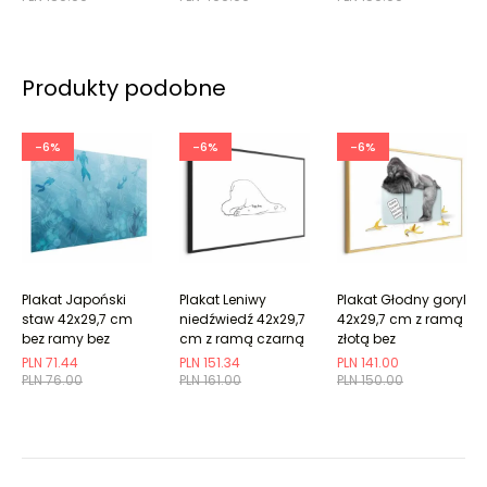
Produkty podobne
-6%
-6%
-6%
Plakat Japoński
Plakat Leniwy
Plakat Głodny goryl
staw 42x29,7 cm
niedźwiedź 42x29,7
42x29,7 cm z ramą
bez ramy bez
cm z ramą czarną
złotą bez
marginesu
z marginesem
marginesu
PLN 71.44
PLN 151.34
PLN 141.00
PLN 76.00
PLN 161.00
PLN 150.00