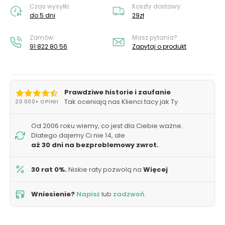
Czas wysyłki:
Koszty dostawy:
do 5 dni
29zł
Zamów:
Masz pytania?
91 822 80 56
Zapytaj o produkt
Prawdziwe historie i zaufanie
Tak oceniają nas Klienci tacy jak Ty
20 000+ OPINII
Od 2006 roku wiemy, co jest dla Ciebie ważne.
Dlatego dajemy Ci nie 14, ale
aż 30 dni na bezproblemowy zwrot.
30 rat 0%.
Niskie raty pozwolą na
Więcej
Wniesienie?
Napisz
lub
zadzwoń
.