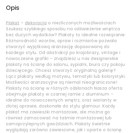
Opis
Plakat
–
dekoracja
o niezliczonych możliwościach
Szukasz szybkiego sposobu na odświeżenie wnętrza
bez dużych wydatków? Plakaty to idealne rozwiązanie.
Różnorodność wzorów, opraw i rozmiarów pozwala
stworzyć wyjątkową aranżację dopasowaną do
każdego stylu. Od abstrakcji po krajobrazy, vintage i
nowoczesne grafiki – znajdziesz u nas designerskie
plakaty na ścianę do salonu, sypialni, biura czy pokoju
dziecięcego. Chcesz stworzyć oryginalną galerię?
Łącz plakaty według motywu, tematyki lub kolorystyki.
Możliwości aranżacyjne są niemal nieograniczone!
Plakaty na ścianę w różnych odsłonach Nasza oferta
obejmuje plakaty w czarnej ramie z aluminium –
idealne do nowoczesnych wnętrz, oraz warianty w
złotej oprawie, doskonałe do stylu glamour. Każdy
plakat ma zawieszki montażowe, ale można go
również zamocować na taśmie montażowej lub
samoprzylepnych gwoździach. Plakaty świetnie
wyglądają zarówno zawieszone, jak i oparte o ścianę.