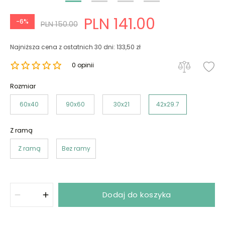
PLN 141.00
-6%
PLN 150.00
Najniższa cena z ostatnich 30 dni: 133,50 zł
0 opinii
Rozmiar
60x40
90x60
30x21
42x29.7
Z ramą
Z ramą
Bez ramy
Dodaj do koszyka