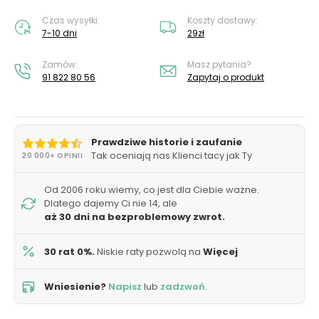
Czas wysyłki:
Koszty dostawy:
7-10 dni
29zł
Zamów:
Masz pytania?
91 822 80 56
Zapytaj o produkt
Prawdziwe historie i zaufanie
Tak oceniają nas Klienci tacy jak Ty
20 000+ OPINII
Od 2006 roku wiemy, co jest dla Ciebie ważne.
Dlatego dajemy Ci nie 14, ale
aż 30 dni na bezproblemowy zwrot.
30 rat 0%.
Niskie raty pozwolą na
Więcej
Wniesienie?
Napisz
lub
zadzwoń
.