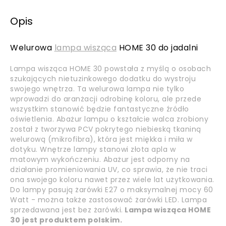
Opis
Welurowa
lampa wisząca
HOME 30 do jadalni
Lampa wisząca HOME 30 powstała z myślą o osobach
szukających nietuzinkowego dodatku do wystroju
swojego wnętrza. Ta welurowa lampa nie tylko
wprowadzi do aranżacji odrobinę koloru, ale przede
wszystkim stanowić będzie fantastyczne źródło
oświetlenia. Abażur lampu o kształcie walca zrobiony
został z tworzywa PCV pokrytego niebieską tkaniną
welurową (mikrofibra), która jest miękka i miła w
dotyku. Wnętrze lampy stanowi złota apla w
matowym wykończeniu. Abażur jest odporny na
działanie promieniowania UV, co sprawia, że nie traci
ona swojego koloru nawet przez wiele lat użytkowania.
Do lampy pasują żarówki E27 o maksymalnej mocy 60
Watt - można także zastosować żarówki LED. Lampa
sprzedawana jest bez żarówki.
Lampa wisząca HOME
30 jest produktem polskim.