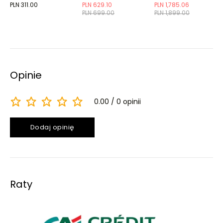
oświetleniem LED
PLN 311.00
PLN 629.10
PLN 1,785.06
PLN 699.00
PLN 1,899.00
Opinie
0.00
0 opinii
Dodaj opinię
Raty