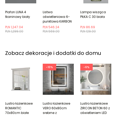
Plafon LUNA 4
Listwa
Lampa wisząca
tkaninowy biały
oświetleniowa 6-
PIŁKA C 30 biała
punktowa KARBON
6L złota ryflowana
PLN 1,247.04
PLN 546.24
PLN 86.69
PLN 1,299.00
PLN 569.00
PLN 129.00
Zobacz dekoracje i dodatki do domu
-10%
-6%
Lustro łazienkowe
Lustro łazienkowe
Lustro łazienkowe
ROMANTIC
VERO 60x80cm
ZIRCON BETON 60 z
70x80cm białe
srebrne z
oświetleniem LED