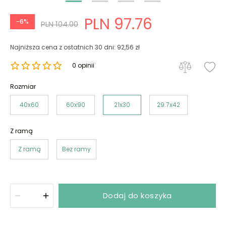
PLN 97.76
-6%
PLN 104.00
Najniższa cena z ostatnich 30 dni: 92,56 zł
0 opinii
Rozmiar
40x60
60x90
21x30
29.7x42
Z ramą
Z ramą
Bez ramy
Dodaj do koszyka