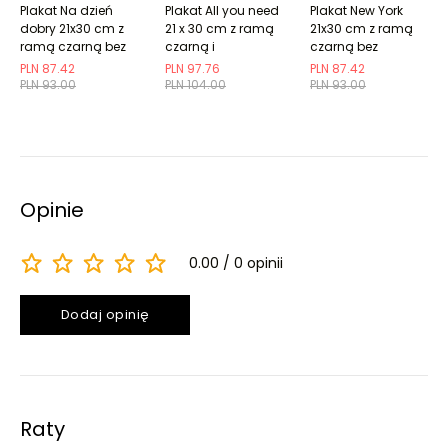
Plakat Na dzień
Plakat All you need
Plakat New York
dobry 21x30 cm z
21 x 30 cm z ramą
21x30 cm z ramą
ramą czarną bez
czarną i
czarną bez
marginesu
marginesem
marginesu
PLN 87.42
PLN 97.76
PLN 87.42
PLN 93.00
PLN 104.00
PLN 93.00
Opinie
0.00
0 opinii
Dodaj opinię
Raty