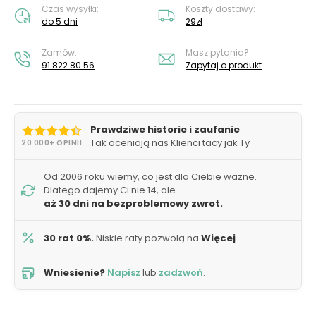
Czas wysyłki:
Koszty dostawy:
do 5 dni
29zł
Zamów:
Masz pytania?
91 822 80 56
Zapytaj o produkt
Prawdziwe historie i zaufanie
Tak oceniają nas Klienci tacy jak Ty
20 000+ OPINII
Od 2006 roku wiemy, co jest dla Ciebie ważne.
Dlatego dajemy Ci nie 14, ale
aż 30 dni na bezproblemowy zwrot.
30 rat 0%.
Niskie raty pozwolą na
Więcej
Wniesienie?
Napisz
lub
zadzwoń
.