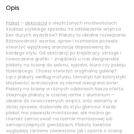
Opis
Plakat
–
dekoracja
o niezliczonych możliwościach
Szukasz szybkiego sposobu na odświeżenie wnętrza
bez dużych wydatków? Plakaty to idealne rozwiązanie.
Różnorodność wzorów, opraw i rozmiarów pozwala
stworzyć wyjątkową aranżację dopasowaną do
każdego stylu. Od abstrakcji po krajobrazy, vintage i
nowoczesne grafiki – znajdziesz u nas designerskie
plakaty na ścianę do salonu, sypialni, biura czy pokoju
dziecięcego. Chcesz stworzyć oryginalną galerię?
Łącz plakaty według motywu, tematyki lub kolorystyki.
Możliwości aranżacyjne są niemal nieograniczone!
Plakaty na ścianę w różnych odsłonach Nasza oferta
obejmuje plakaty w czarnej ramie z aluminium –
idealne do nowoczesnych wnętrz, oraz warianty w
złotej oprawie, doskonałe do stylu glamour. Każdy
plakat ma zawieszki montażowe, ale można go
również zamocować na taśmie montażowej lub
samoprzylepnych gwoździach. Plakaty świetnie
wyglądają zarówno zawieszone, jak i oparte o ścianę.