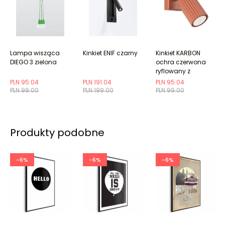
Lampa wisząca
Kinkiet ENIF czarny
Kinkiet KARBON
DIEGO 3 zielona
ochra czerwona
ryflowany z
regulowanym
PLN 95.04
PLN 191.04
PLN 95.04
kloszem
PLN 99.00
PLN 199.00
PLN 99.00
Produkty podobne
-6%
-6%
-6%