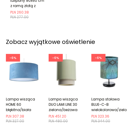
tulipany 90x60 cm
z ramą złotą z
marginesem
PLN 260.38
PLN 277.00
Zobacz wyjątkowe oświetlenie
-6%
-6%
-6%
Lampa wisząca
Lampa wisząca
Lampa stołowa
HOME 60
DUO LAMI LINE 30
BLUE-C-B
błękitna/biała
zielona/beżowa
wielokolorowa/zielona
PLN 307.38
PLN 451.20
PLN 323.36
PLN 327.00
PLN 480.00
PLN 344.00