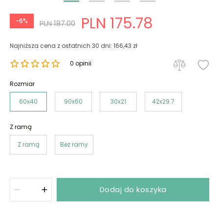
PLN 175.78
-6%
PLN 187.00
Najniższa cena z ostatnich 30 dni: 166,43 zł
0 opinii
Rozmiar
60x40
90x60
30x21
42x29.7
Z ramą
Z ramą
Bez ramy
Dodaj do koszyka