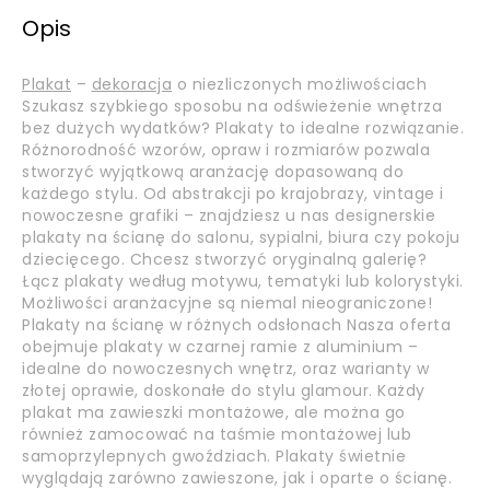
Opis
Plakat
–
dekoracja
o niezliczonych możliwościach
Szukasz szybkiego sposobu na odświeżenie wnętrza
bez dużych wydatków? Plakaty to idealne rozwiązanie.
Różnorodność wzorów, opraw i rozmiarów pozwala
stworzyć wyjątkową aranżację dopasowaną do
każdego stylu. Od abstrakcji po krajobrazy, vintage i
nowoczesne grafiki – znajdziesz u nas designerskie
plakaty na ścianę do salonu, sypialni, biura czy pokoju
dziecięcego. Chcesz stworzyć oryginalną galerię?
Łącz plakaty według motywu, tematyki lub kolorystyki.
Możliwości aranżacyjne są niemal nieograniczone!
Plakaty na ścianę w różnych odsłonach Nasza oferta
obejmuje plakaty w czarnej ramie z aluminium –
idealne do nowoczesnych wnętrz, oraz warianty w
złotej oprawie, doskonałe do stylu glamour. Każdy
plakat ma zawieszki montażowe, ale można go
również zamocować na taśmie montażowej lub
samoprzylepnych gwoździach. Plakaty świetnie
wyglądają zarówno zawieszone, jak i oparte o ścianę.