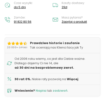
Czas wysyłki:
Koszty dostawy:
do 5 dni
29zł
Zamów:
Masz pytania?
91 822 80 56
Zapytaj o produkt
Prawdziwe historie i zaufanie
Tak oceniają nas Klienci tacy jak Ty
20 000+ OPINII
Od 2006 roku wiemy, co jest dla Ciebie ważne.
Dlatego dajemy Ci nie 14, ale
aż 30 dni na bezproblemowy zwrot.
30 rat 0%.
Niskie raty pozwolą na
Więcej
Wniesienie?
Napisz
lub
zadzwoń
.