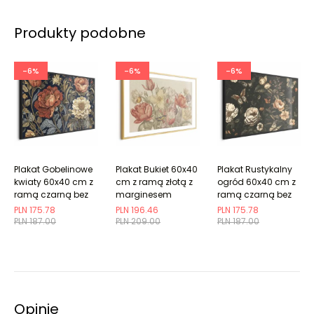
Produkty podobne
-6%
-6%
-6%
Plakat Gobelinowe
Plakat Bukiet 60x40
Plakat Rustykalny
kwiaty 60x40 cm z
cm z ramą złotą z
ogród 60x40 cm z
ramą czarną bez
marginesem
ramą czarną bez
marginesu
marginesu
PLN 175.78
PLN 196.46
PLN 175.78
PLN 187.00
PLN 209.00
PLN 187.00
Opinie