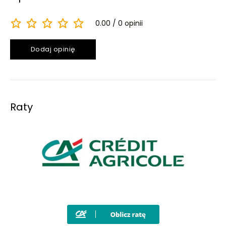
0.00
0 opinii
Dodaj opinię
Raty