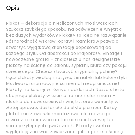
Opis
Plakat
–
dekoracja
o niezliczonych możliwościach
Szukasz szybkiego sposobu na odświeżenie wnętrza
bez dużych wydatków? Plakaty to idealne rozwiązanie.
Różnorodność wzorów, opraw i rozmiarów pozwala
stworzyć wyjątkową aranżację dopasowaną do
każdego stylu. Od abstrakcji po krajobrazy, vintage i
nowoczesne grafiki – znajdziesz u nas designerskie
plakaty na ścianę do salonu, sypialni, biura czy pokoju
dziecięcego. Chcesz stworzyć oryginalną galerię?
Łącz plakaty według motywu, tematyki lub kolorystyki.
Możliwości aranżacyjne są niemal nieograniczone!
Plakaty na ścianę w różnych odsłonach Nasza oferta
obejmuje plakaty w czarnej ramie z aluminium –
idealne do nowoczesnych wnętrz, oraz warianty w
złotej oprawie, doskonałe do stylu glamour. Każdy
plakat ma zawieszki montażowe, ale można go
również zamocować na taśmie montażowej lub
samoprzylepnych gwoździach. Plakaty świetnie
wyglądają zarówno zawieszone, jak i oparte o ścianę.