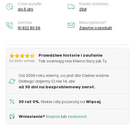
Czas wysyłki:
Koszty dostawy:
do 5 dni
29zł
Zamów:
Masz pytania?
91 822 80 56
Zapytaj o produkt
Prawdziwe historie i zaufanie
Tak oceniają nas Klienci tacy jak Ty
20 000+ OPINII
Od 2006 roku wiemy, co jest dla Ciebie ważne.
Dlatego dajemy Ci nie 14, ale
aż 30 dni na bezproblemowy zwrot.
30 rat 0%.
Niskie raty pozwolą na
Więcej
Wniesienie?
Napisz
lub
zadzwoń
.