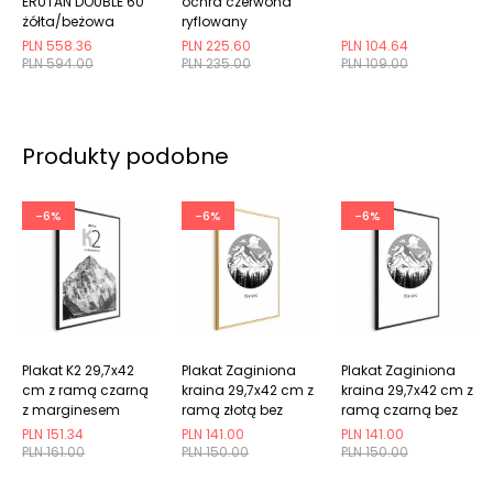
ERUTAN DOUBLE 60
ochra czerwona
żółta/beżowa
ryflowany
PLN 558.36
PLN 225.60
PLN 104.64
PLN 594.00
PLN 235.00
PLN 109.00
Produkty podobne
-6%
-6%
-6%
Plakat K2 29,7x42
Plakat Zaginiona
Plakat Zaginiona
cm z ramą czarną
kraina 29,7x42 cm z
kraina 29,7x42 cm z
z marginesem
ramą złotą bez
ramą czarną bez
marginesu
marginesu
PLN 151.34
PLN 141.00
PLN 141.00
PLN 161.00
PLN 150.00
PLN 150.00