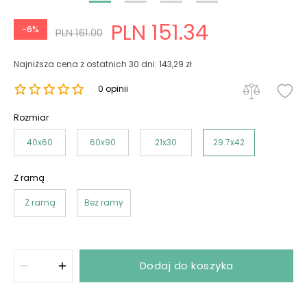
PLN 151.34
-6%
PLN 161.00
Najniższa cena z ostatnich 30 dni: 143,29 zł
0 opinii
Rozmiar
40x60
60x90
21x30
29.7x42
Z ramą
Z ramą
Bez ramy
Dodaj do koszyka