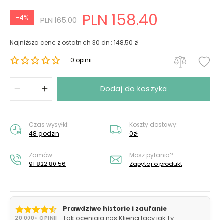
PLN 158.40
-4%
PLN 165.00
Najniższa cena z ostatnich 30 dni: 148,50 zł
0 opinii
Dodaj do koszyka
Czas wysyłki:
Koszty dostawy:
48 godzin
0zł
Zamów:
Masz pytania?
91 822 80 56
Zapytaj o produkt
Prawdziwe historie i zaufanie
Tak oceniają nas Klienci tacy jak Ty
20 000+ OPINII