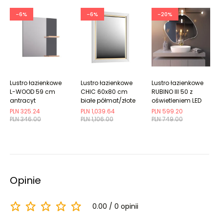
-6%
-6%
-20%
Lustro łazienkowe
Lustro łazienkowe
Lustro łazienkowe
L-WOOD 59 cm
CHIC 60x80 cm
RUBINO III 50 z
antracyt
białe półmat/złote
oświetleniem LED
PLN 325.24
PLN 1,039.64
PLN 599.20
PLN 346.00
PLN 1,106.00
PLN 749.00
Opinie
0.00
0 opinii