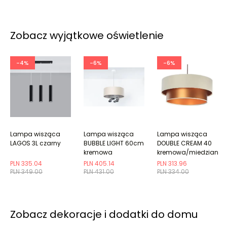
Zobacz wyjątkowe oświetlenie
-4%
-6%
-6%
Lampa wisząca
Lampa wisząca
Lampa wisząca
LAGOS 3L czarny
BUBBLE LIGHT 60cm
DOUBLE CREAM 40
kremowa
kremowa/miedziana
PLN 335.04
PLN 405.14
PLN 313.96
PLN 349.00
PLN 431.00
PLN 334.00
Zobacz dekoracje i dodatki do domu