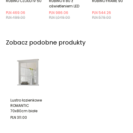
RUBINO CLOUD IV 50
RUBINO II 80 z
RUBINO FRAME 90
oświetleniem LED
PLN 469.06
PLN 986.06
PLN 544.26
PLN 499.00
PLN 1,049.00
PLN 579.00
Zobacz podobne produkty
Lustro łazienkowe
ROMANTIC
70x80cm białe
PLN 311.00