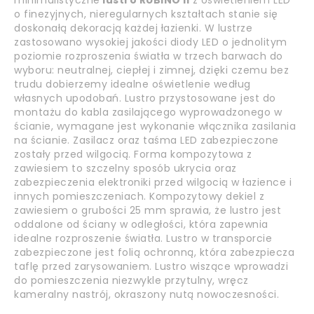
minimalistyczne
lustro RUBINO
II
z oświetleniem LED
o finezyjnych, nieregularnych kształtach stanie się
doskonałą dekoracją każdej łazienki. W lustrze
zastosowano wysokiej jakości diody LED o jednolitym
poziomie rozproszenia światła w trzech barwach do
wyboru: neutralnej, ciepłej i zimnej, dzięki czemu bez
trudu dobierzemy idealne oświetlenie według
własnych upodobań. Lustro przystosowane jest do
montażu do kabla zasilającego wyprowadzonego w
ścianie, wymagane jest wykonanie włącznika zasilania
na ścianie. Zasilacz oraz taśma LED zabezpieczone
zostały przed wilgocią. Forma kompozytowa z
zawiesiem to szczelny sposób ukrycia oraz
zabezpieczenia elektroniki przed wilgocią w łazience i
innych pomieszczeniach. Kompozytowy dekiel z
zawiesiem o grubości 25 mm sprawia, że lustro jest
oddalone od ściany w odległości, która zapewnia
idealne rozproszenie światła. Lustro w transporcie
zabezpieczone jest folią ochronną, która zabezpiecza
taflę przed zarysowaniem. Lustro wiszące wprowadzi
do pomieszczenia niezwykle przytulny, wręcz
kameralny nastrój, okraszony nutą nowoczesności.