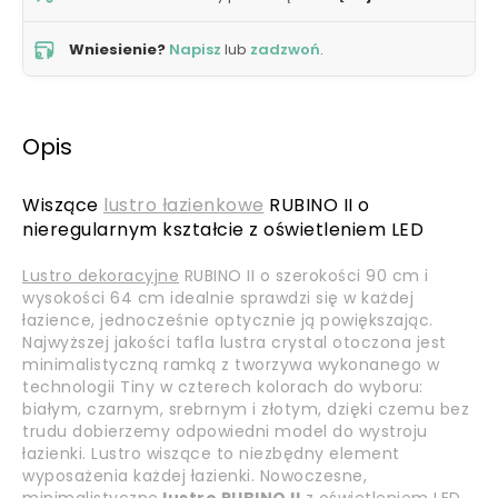
Wniesienie?
Napisz
lub
zadzwoń
.
Opis
Wiszące
lustro łazienkowe
RUBINO II o
nieregularnym kształcie z oświetleniem LED
Lustro dekoracyjne
RUBINO II o szerokości 90 cm i
wysokości 64 cm idealnie sprawdzi się w każdej
łazience, jednocześnie optycznie ją powiększając.
Najwyższej jakości tafla lustra crystal otoczona jest
minimalistyczną ramką z tworzywa wykonanego w
technologii Tiny w czterech kolorach do wyboru:
białym, czarnym, srebrnym i złotym, dzięki czemu bez
trudu dobierzemy odpowiedni model do wystroju
łazienki. Lustro wiszące to niezbędny element
wyposażenia każdej łazienki. Nowoczesne,