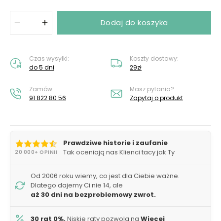
Dodaj do koszyka
Czas wysyłki:
Koszty dostawy:
do 5 dni
29zł
Zamów:
Masz pytania?
91 822 80 56
Zapytaj o produkt
Prawdziwe historie i zaufanie
Tak oceniają nas Klienci tacy jak Ty
20 000+ OPINII
Od 2006 roku wiemy, co jest dla Ciebie ważne.
Dlatego dajemy Ci nie 14, ale
aż 30 dni na bezproblemowy zwrot.
30 rat 0%.
Niskie raty pozwolą na
Więcej