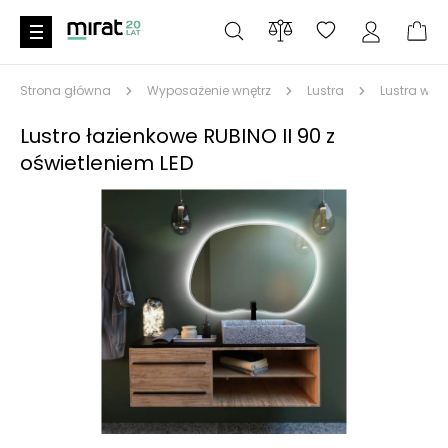
Strona główna
Wyposażenie wnętrz
Lustra
Lustra w c
Lustro łazienkowe RUBINO II 90 z
oświetleniem LED