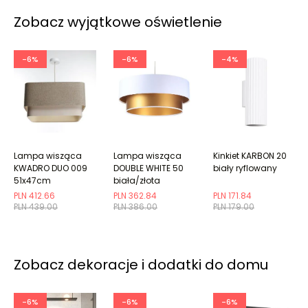
Zobacz wyjątkowe oświetlenie
-6%
-6%
-4%
Lampa wisząca
Lampa wisząca
Kinkiet KARBON 20
KWADRO DUO 009
DOUBLE WHITE 50
biały ryflowany
51x47cm
biała/złota
beżowa/kremowa
PLN 412.66
PLN 362.84
PLN 171.84
PLN 439.00
PLN 386.00
PLN 179.00
Zobacz dekoracje i dodatki do domu
-6%
-6%
-6%