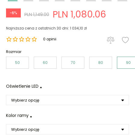
PLN 1,080.06
-6%
PLN 1,149.00
Najniższa cena z ostatnich 30 dni: 1 034,10 zł
0 opinii
Rozmiar
50
60
70
80
90
Oświetlenie LED
*
Kolor ramy
*