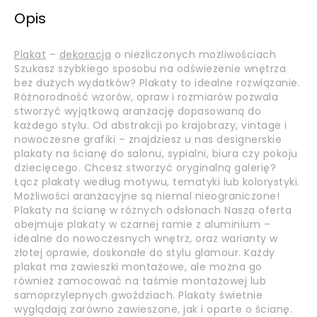
Opis
Plakat
–
dekoracja
o niezliczonych możliwościach
Szukasz szybkiego sposobu na odświeżenie wnętrza
bez dużych wydatków? Plakaty to idealne rozwiązanie.
Różnorodność wzorów, opraw i rozmiarów pozwala
stworzyć wyjątkową aranżację dopasowaną do
każdego stylu. Od abstrakcji po krajobrazy, vintage i
nowoczesne grafiki – znajdziesz u nas designerskie
plakaty na ścianę do salonu, sypialni, biura czy pokoju
dziecięcego. Chcesz stworzyć oryginalną galerię?
Łącz plakaty według motywu, tematyki lub kolorystyki.
Możliwości aranżacyjne są niemal nieograniczone!
Plakaty na ścianę w różnych odsłonach Nasza oferta
obejmuje plakaty w czarnej ramie z aluminium –
idealne do nowoczesnych wnętrz, oraz warianty w
złotej oprawie, doskonałe do stylu glamour. Każdy
plakat ma zawieszki montażowe, ale można go
również zamocować na taśmie montażowej lub
samoprzylepnych gwoździach. Plakaty świetnie
wyglądają zarówno zawieszone, jak i oparte o ścianę.