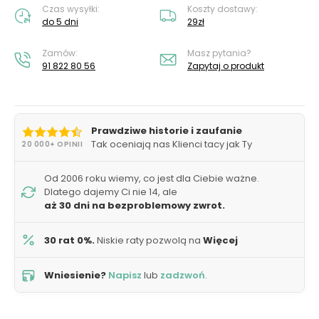
Czas wysyłki:
Koszty dostawy:
do 5 dni
29zł
Zamów:
Masz pytania?
91 822 80 56
Zapytaj o produkt
Prawdziwe historie i zaufanie
Tak oceniają nas Klienci tacy jak Ty
20 000+ OPINII
Od 2006 roku wiemy, co jest dla Ciebie ważne.
Dlatego dajemy Ci nie 14, ale
aż 30 dni na bezproblemowy zwrot.
30 rat 0%.
Niskie raty pozwolą na
Więcej
Wniesienie?
Napisz
lub
zadzwoń
.