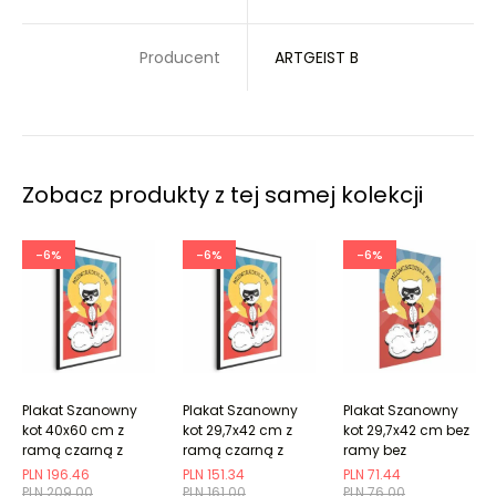
Producent
ARTGEIST B
Zobacz produkty z tej samej kolekcji
-6%
-6%
-6%
Plakat Szanowny
Plakat Szanowny
Plakat Szanowny
kot 40x60 cm z
kot 29,7x42 cm z
kot 29,7x42 cm bez
ramą czarną z
ramą czarną z
ramy bez
marginesem
marginesem
marginesu
PLN 196.46
PLN 151.34
PLN 71.44
PLN 209.00
PLN 161.00
PLN 76.00