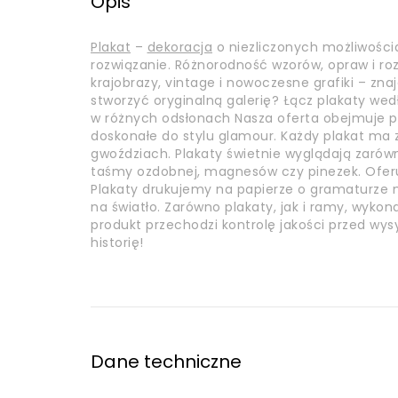
Opis
Plakat
–
dekoracja
o niezliczonych możliwości
rozwiązanie. Różnorodność wzorów, opraw i r
krajobrazy, vintage i nowoczesne grafiki – zna
stworzyć oryginalną galerię? Łącz plakaty wed
w różnych odsłonach Nasza oferta obejmuje pl
doskonałe do stylu glamour. Każdy plakat m
gwoździach. Plakaty świetnie wyglądają zarówn
taśmy ozdobnej, magnesów czy pinezek. Ofer
Plakaty drukujemy na papierze o gramaturze mi
na światło. Zarówno plakaty, jak i ramy, wyko
produkt przechodzi kontrolę jakości przed wys
historię!
Dane techniczne