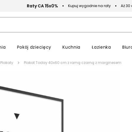
Raty CA 15x0%
Kupuj wygodnie na raty
Aż 30
nia
Pokój dziecięcy
Kuchnia
Łazienka
Biur
Plakaty
Plakat Today 40x60 cm z ramą czarną z marginesem