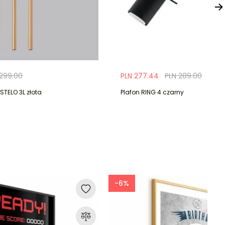
 299.00
PLN 277.44
PLN 289.00
TELO 3L złota
Plafon RING 4 czarny
-6%