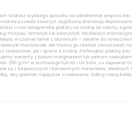
ach Szukasz szybkiego sposobu na odświeżenie wnętrza bez
ozmiarów pozwala stworzyć wyjątkową aranżację dopasowaną 
jdziesz u nas designerskie plakaty na ścianę do salonu, sypia
ług motywu, tematyki lub kolorystyki. Możliwości aranżacyjn
akaty w czarnej ramie z aluminium – idealne do nowoczesnyc
a zawieszki montażowe, ale można go również zamocować n
o zawieszone, jak i oparte o ścianę. Preferujesz plakaty be
ujemy warianty z białym marginesem lub pełnym nadrukiem.
n. 250 g/m² w technologii Full HD i UV Safe, co zapewnia tr
nane są z bezpiecznych i bezwonnych materiałów, idealnych t
yłką, aby spełniać najwyższe oczekiwania. Odkryj naszą kole