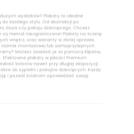
 dużych wydatków? Plakaty to idealne
do każdego stylu. Od abstrakcji po
lni, biura czy pokoju dziecięcego. Chcesz
e są niemal nieograniczone! Plakaty na ścianę
h wnętrz, oraz warianty w złotej oprawie,
a taśmie montażowej lub samoprzylepnych
z ramy? Możesz zawiesić je za pomocą klipsów,
 Efektowne plakaty w jakości Premium
wałość kolorów nawet przy długiej ekspozycji
akże do sypialni i pokojów dziecięcych. Każdy
kcję i pozwól ścianom opowiedzieć swoją