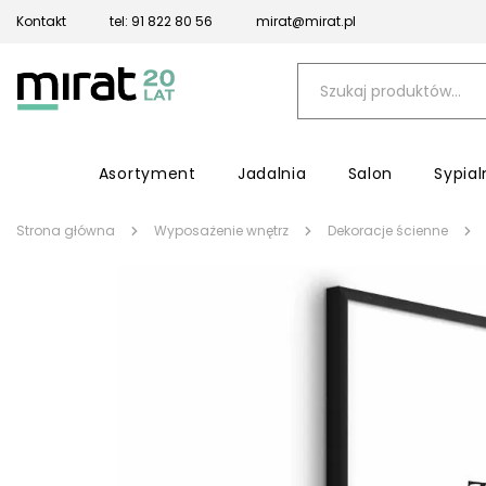
Kontakt
tel: 91 822 80 56
mirat@mirat.pl
Asortyment
Jadalnia
Salon
Sypial
Strona główna
Wyposażenie wnętrz
Dekoracje ścienne