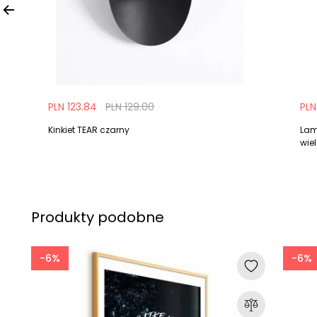
PLN 123.84
PLN 129.00
PLN
Kinkiet TEAR czarny
Lam
wie
Produkty podobne
-6%
-6%