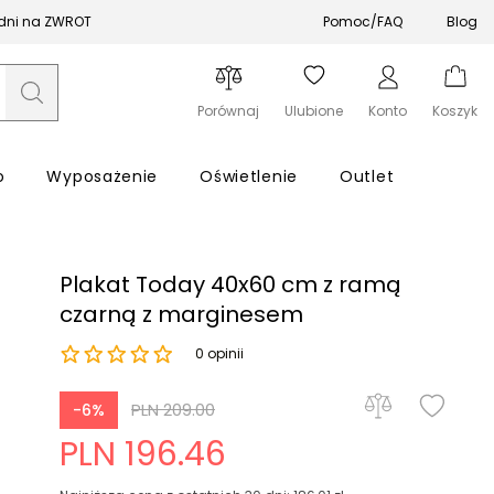
 dni na ZWROT
Pomoc/FAQ
Blog
Porównaj
Ulubione
Konto
Koszyk
o
Wyposażenie
Oświetlenie
Outlet
Plakat Today 40x60 cm z ramą
czarną z marginesem
0 opinii
Zapomniałeś hasła?
PLN 209.00
-6%
Zaloguj się
PLN 196.46