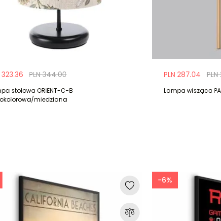
 323.36
PLN 344.00
PLN 287.04
PLN
pa stołowa ORIENT-C-B
Lampa wisząca PAS
lokolorowa/miedziana
-6%