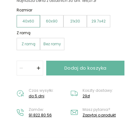
Nie masz konta?
Załóż konto
Najniższa cena z ostatnich 30 dni: 186,01 zł
Rozmiar
40x60
60x90
21x30
29.7x42
Z ramą
Z ramą
Bez ramy
Dodaj do koszyka
Czas wysyłki:
Koszty dostawy:
do 5 dni
29zł
Zamów:
Masz pytania?
91 822 80 56
Zapytaj o produkt