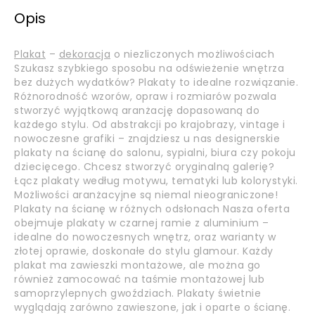
Opis
Plakat
–
dekoracja
o niezliczonych możliwościach
Szukasz szybkiego sposobu na odświeżenie wnętrza
bez dużych wydatków? Plakaty to idealne rozwiązanie.
Różnorodność wzorów, opraw i rozmiarów pozwala
stworzyć wyjątkową aranżację dopasowaną do
każdego stylu. Od abstrakcji po krajobrazy, vintage i
nowoczesne grafiki – znajdziesz u nas designerskie
plakaty na ścianę do salonu, sypialni, biura czy pokoju
dziecięcego. Chcesz stworzyć oryginalną galerię?
Łącz plakaty według motywu, tematyki lub kolorystyki.
Możliwości aranżacyjne są niemal nieograniczone!
Plakaty na ścianę w różnych odsłonach Nasza oferta
obejmuje plakaty w czarnej ramie z aluminium –
idealne do nowoczesnych wnętrz, oraz warianty w
złotej oprawie, doskonałe do stylu glamour. Każdy
plakat ma zawieszki montażowe, ale można go
również zamocować na taśmie montażowej lub
samoprzylepnych gwoździach. Plakaty świetnie
wyglądają zarówno zawieszone, jak i oparte o ścianę.