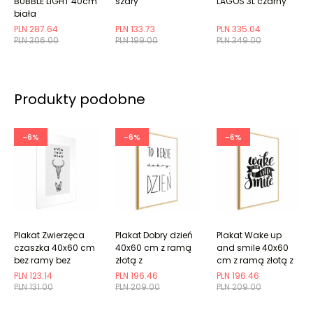
BUBBLE LIGHT 40cm
szary
LAGOS 3L czarny
biała
PLN 287.64
PLN 133.73
PLN 335.04
PLN 306.00
PLN 199.00
PLN 349.00
Produkty podobne
-6%
-6%
-6%
Plakat Zwierzęca
Plakat Dobry dzień
Plakat Wake up
czaszka 40x60 cm
40x60 cm z ramą
and smile 40x60
bez ramy bez
złotą z
cm z ramą złotą z
marginesu
marginesem
marginesem
PLN 123.14
PLN 196.46
PLN 196.46
PLN 131.00
PLN 209.00
PLN 209.00