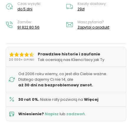
Czas wysyłki:
Koszty dostawy:
do 5 dni
29zł
Zamów:
Masz pytania?
91 822 80 56
Zapytaj o produkt
Prawdziwe historie i zaufanie
Tak oceniają nas Klienci tacy jak Ty
20 000+ OPINII
Od 2006 roku wiemy, co jest dla Ciebie ważne.
Dlatego dajemy Ci nie 14, ale
aż 30 dni na bezproblemowy zwrot.
30 rat 0%.
Niskie raty pozwolą na
Więcej
Wniesienie?
Napisz
lub
zadzwoń
.