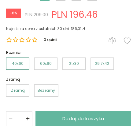
PLN 196.46
-6%
PLN 209.00
Najniższa cena z ostatnich 30 dni: 186,01 zł
0 opinii
Rozmiar
40x60
60x90
21x30
29.7x42
Z ramą
Z ramą
Bez ramy
Dodaj do koszyka